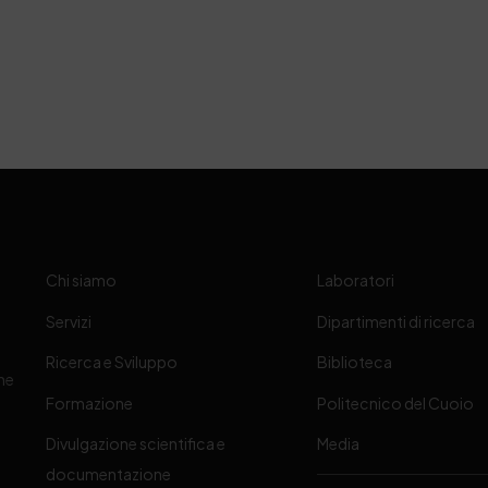
Chi siamo
Laboratori
Servizi
Dipartimenti di ricerca
Ricerca e Sviluppo
Biblioteca
one
Formazione
Politecnico del Cuoio
Divulgazione scientifica e
Media
-
documentazione