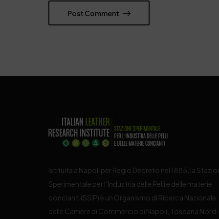
Post Comment
Istituita a Napoli per Regio Decreto nel 1885, la Stazi
Sperimentale per l’Industria delle Pelli e delle materie
concianti (SSIP) è un Organismo di Ricerca Nazionale
delle Camere di Commercio di Napoli, Toscana Nord