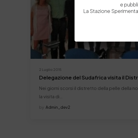
e pubbl
La Stazione Sperimental
2 Luglio 2015
Delegazione del Sudafrica visita il Dist
Nei giorni scorsi il distretto della pelle della 
la visita di…
by
Admin_dev2