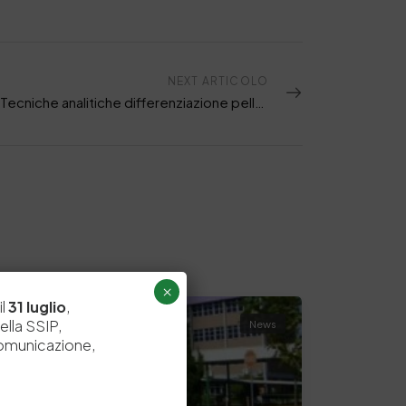
NEXT ARTICOLO
FOCUS: Tecniche analitiche differenziazione pelle bovina da prodotti alternativi di origine petrolchimica
×
il
31 luglio
,
ella SSIP,
News
comunicazione,
e