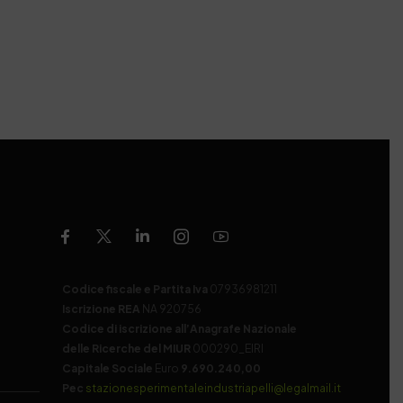
Codice fiscale e Partita Iva
07936981211
Iscrizione REA
NA 920756
Codice di iscrizione all’Anagrafe Nazionale
delle Ricerche del MIUR
000290_EIRI
Capitale Sociale
Euro
9.690.240,00
Pec
stazionesperimentaleindustriapelli@legalmail.it