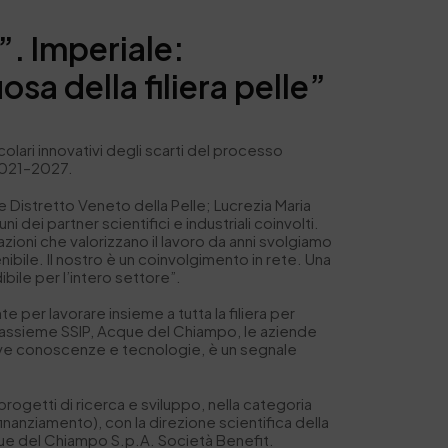
. Imperiale:
sa della filiera pelle”
lari innovativi degli scarti del processo
 2021–2027.
e Distretto Veneto della Pelle; Lucrezia Maria
ei partner scientifici e industriali coinvolti.
zioni che valorizzano il lavoro da anni svolgiamo
enibile. Il nostro è un coinvolgimento in rete. Una
ibile per l’intero settore”.
per lavorare insieme a tutta la filiera per
o assieme SSIP, Acque del Chiampo, le aziende
nuove conoscenze e tecnologie, è un segnale
ogetti di ricerca e sviluppo, nella categoria
nanziamento), con la direzione scientifica della
cque del Chiampo S.p.A. Società Benefit.