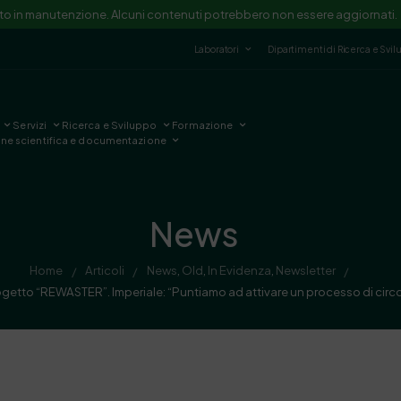
ito in manutenzione. Alcuni contenuti potrebbero non essere aggiornati.
Laboratori
Dipartimenti di Ricerca e Svi
Servizi
Ricerca e Sviluppo
Formazione
one scientifica e documentazione
News
Home
Articoli
News
,
Old
,
In Evidenza
,
Newsletter
/
/
/
getto “REWASTER”. Imperiale: “Puntiamo ad attivare un processo di circolar