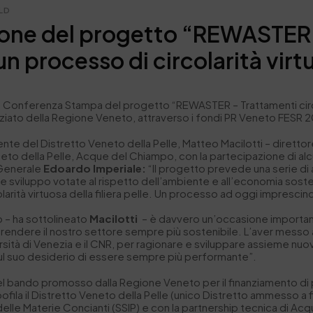
LD
ione del progetto “REWASTER”
 processo di circolarità virtuo
 la Conferenza Stampa del progetto “REWASTER – Trattamenti circo
anziato della Regione Veneto, attraverso i fondi PR Veneto FESR
nte del Distretto Veneto della Pelle, Matteo Macilotti – direttor
 della Pelle, Acque del Chiampo, con la partecipazione di alcuni d
e Generale
Edoardo Imperiale:
“Il progetto prevede una serie di a
erca e sviluppo votate al rispetto dell’ambiente e all’economia sost
arità virtuosa della filiera pelle. Un processo ad oggi imprescind
o – ha sottolineato
Macilotti
– è davvero un’occasione importante 
 rendere il nostro settore sempre più sostenibile. L’aver mess
versità di Venezia e il CNR, per ragionare e sviluppare assieme 
sul suo desiderio di essere sempre più performante”.
l bando promosso dalla Regione Veneto per il finanziamento di pr
fila il Distretto Veneto della Pelle (unico Distretto ammesso a fi
e delle Materie Concianti (SSIP) e con la partnership tecnica di A