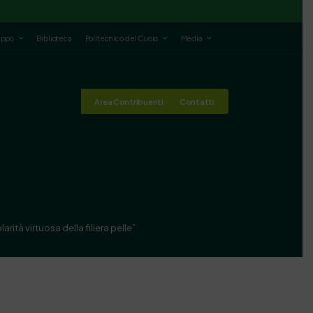
luppo
Biblioteca
Politecnico del Cuoio
Media
Area Contribuenti
Contatti
ità virtuosa della filiera pelle”