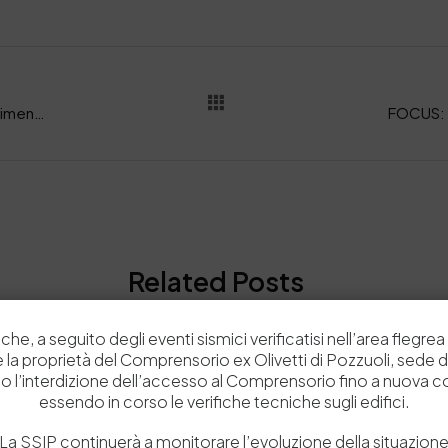
RASSEGNA STAMPA – Da Vicenza approfondimento su nuovo protocollo Concia
Related Posts
che, a seguito degli eventi sismici verificatisi nell’area flegrea 
 e la proprietà del Comprensorio ex Olivetti di Pozzuoli, sede d
News
o l’interdizione dell’accesso al Comprensorio fino a nuova 
essendo in corso le verifiche tecniche sugli edifici.
La SSIP continuerà a monitorare l’evoluzione della situazion