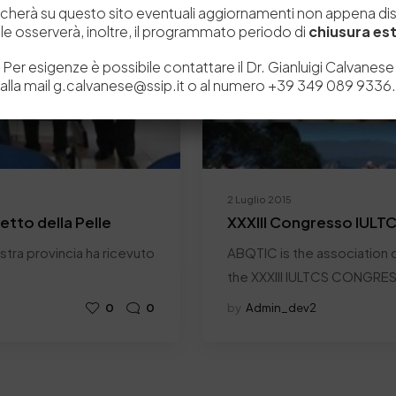
icherà su questo sito eventuali aggiornamenti non appena disp
e osserverà, inoltre, il programmato periodo di
chiusura est
Per esigenze è possibile contattare il Dr. Gianluigi Calvanese
alla mail g.calvanese@ssip.it o al numero +39 349 089 9336.
2 Luglio 2015
retto della Pelle
XXXIII Congresso IULT
nostra provincia ha ricevuto
ABQTIC is the association c
the XXXIII IULTCS CONGRE
0
0
by
Admin_dev2