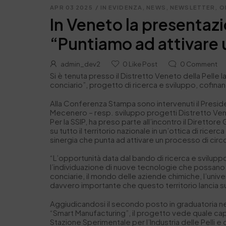
APR 03 2025
/
IN EVIDENZA
,
NEWS
,
NEWSLETTER
,
O
In Veneto la presentaz
“Puntiamo ad attivare un
admin_dev2
0
Like Post
0
Comment
Si è tenuta presso il Distretto Veneto della Pelle
conciario”, progetto di ricerca e sviluppo, cofin
Alla Conferenza Stampa sono intervenuti il Preside
Mecenero – resp. sviluppo progetti Distretto Veneto
Per la SSIP, ha preso parte all’incontro il Direttor
su tutto il territorio nazionale in un’ottica di ric
sinergia che punta ad attivare un processo di circol
“L’opportunità data dal bando di ricerca e svilupp
l’individuazione di nuove tecnologie che possano
conciarie, il mondo delle aziende chimiche, l’uni
davvero importante che questo territorio lancia 
Aggiudicandosi il secondo posto in graduatoria ne
“Smart Manufacturing”, il progetto vede quale capo
Stazione Sperimentale per l’Industria delle Pelli 