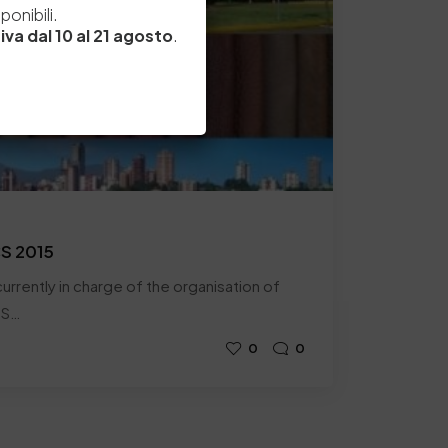
onibili.
iva dal 10 al 21 agosto
.
CS 2015
urrently in charge of the organisation of
SS…
0
0