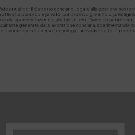
e attuali per il distretto conciario, legate alla gestione sostenibi
 attiva tra pubblico e privato, con il coinvolgimento di prestigio
 alla sperimentazione e alle fasi di test. Diviso in quattro line
inquinante generato dalla lavorazione conciaria, sperimentando n
 di lavorazione attraverso tecnologie innovative volte alla produz