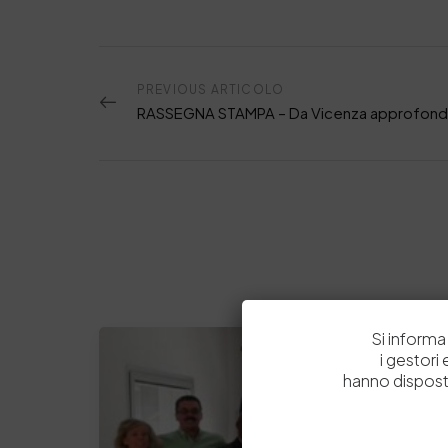
PREVIOUS ARTICOLO
Si informa 
i gestori
hanno dispost