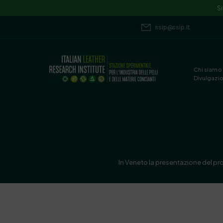
S
ssip@ssip.it
Chi siamo
Divulgazi
In Veneto la presentazione del pro