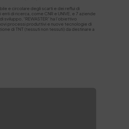
le e circolare degli scarti e dei reflui di
si enti di ricerca, come CNR e UNIVE, e 7 aziende
e di sviluppo, “REWASTER” ha l’obiettivo
uovi processi produttivi e nuove tecnologie di
ione di TNT (tessuti non tessuti) da destinare a