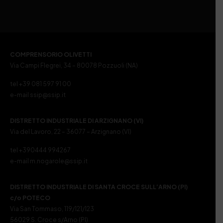
COMPRENSORIO OLIVETTI
Via Campi Flegrei, 34 – 80078 Pozzuoli (NA)
tel +39 081 597 91 00
e-mail ssip@ssip.it
DISTRETTO INDUSTRIALE DI ARZIGNANO (VI)
Via del Lavoro, 22 – 36077 – Arzignano (VI)
tel +390444 994267
e-mail m.nogarole@ssip.it
DISTRETTO INDUSTRIALE DI SANTA CROCE SULL’ARNO (PI)
c/o POTECO
Via San Tommaso, 119/121/123
56029 S. Croce s/Arno (PI)