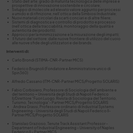
Stato dell’arte: grado di maturità tecnologica delle imprese e
prospettive di innovazione sostenibile e circolare;
Sviluppo di molecole ad elevato valore aggiunto per processi
a umido e di rifinizione, nell’ottica della Simbiosi Industriale;
Nuovi materiali circolari da scarti conciari e di altre filiere;
Sistemi di diagnostica e controllo di prodotto e processo
(nell’ottica della tracciabilità, monitoraggio della qualità e
autenticità dei prodotti);
Approcci per la minimizzazione e la misurazione degli impatti;
Il futuro del settore: dalle nuove frontiere di utilizzo del cuoio
alle nuove sfide degli utilizzatori e dei brands.
Interventi di:
Carlo Brondi (STIIMA-CNR-Partner MICS)
Federico Brugnoli (Fondatore e Amministratore unico di
Spin360)
Alfredo Cassano (ITM-CNR-Partner MICS/Progetto SOLARIS)
Fabio Corbisiero, Professore di Sociologia dell’ambiente e
del territorio
–
Università degli Studi di Napoli Federico
II/Direttore “Fuori Luogo. Rivista di Sociologia del Territorio,
Turismo, Tecnologia”- Partner MICS/Progetto SOLARIS
· Andrea Grassi, Professore ordinario di Industrial Systems
Engineering – Università degli Studi di Napoli Federico II-
Partner MICS/Progetto SOLARIS
Stanislao Grazioso, Tenute Track Assistant Professor –
Department of Industrial Engineering – University of Naples
Federico II – Partner MICS