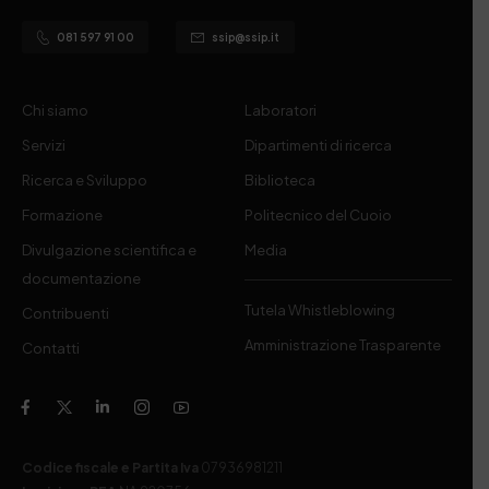
081 597 91 00
ssip@ssip.it
Chi siamo
Laboratori
Servizi
Dipartimenti di ricerca
Ricerca e Sviluppo
Biblioteca
Formazione
Politecnico del Cuoio
Divulgazione scientifica e
Media
documentazione
Tutela Whistleblowing
Contribuenti
Amministrazione Trasparente
Contatti
Codice fiscale e Partita Iva
07936981211