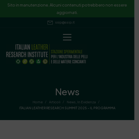
Sito in manutenzione. Alcuni contenuti potrebbero non essere
aggiornati.
ssip@ssip.it
News
/
/
/
Home
Articoli
News
,
In Evidenza
ITALIAN LEATHER RESEARCH SUMMIT 2025 – IL PROGRAMMA