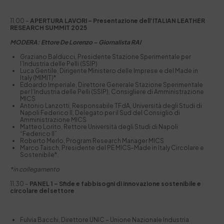
11.00 –
APERTURA LAVORI – Presentazione dell’ITALIAN LEATHER
RESEARCH SUMMIT 2025
MODERA: Ettore De Lorenzo – Giornalista RAI
Graziano Balducci, Presidente Stazione Sperimentale per
l’Industria delle Pelli (SSIP)
Luca Gentile, Dirigente Ministero delle Imprese e del Made in
Italy (MIMIT)*
Edoardo Imperiale, Direttore Generale Stazione Sperimentale
per l’Industria delle Pelli (SSIP), Consigliere di Amministrazione
MICS
Antonio Lanzotti, Responsabile TFdA, Università degli Studi di
Napoli Federico II, Delegato per il Sud del Consiglio di
Amministrazione MICS
Matteo Lorito, Rettore Università degli Studi di Napoli
“Federico II”
Roberto Merlo, Program Research Manager MICS
Marco Taisch, Presidente del PE MICS-Made in Italy Circolare e
Sostenibile*.
*in collegamento
11.30 –
PANEL 1 – Sfide e fabbisogni di innovazione sostenibile e
circolare del settore
Fulvia Bacchi, Direttore UNIC – Unione Nazionale Industria