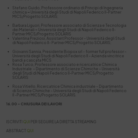
Stefano Guido, Professore ordinario di Principi di Ingegneria
chimica
–
Università degli Studi di Napoli Federico II-Partner
MICS/Progetto SOLARIS;
Barbara Liguori, Professore associato di Scienza e Tecnologia
dei Materiali
–
Università degli Studi di Napoli Federico II-
Partner MICS/Progetto SOLARIS
Valentina Preziosi, Assistant Professor – Università degli Studi
di Napoli Federico II- Partner MICS/Progetto SOLARIS;
Giovanni Sannia, Presidente Biopox srl – former full professor
–
Università degli Studi di Napoli Federico II – Azienda vincitrice
bandi a cascata MICS
Rosa Turco, Professore associato e ricercatrice Chimica
Industriale – Dipartimento di Scienze Chimiche –
Università
degli Studi di Napoli Federico II-Partner MICS/Progetto
SOLARIS
Rosa Vitiello, Ricercatrice Chimica industriale – Dipartimento
di Scienze Chimiche –
Università degli Studi di Napoli Federico
II -Partner MICS/Progetto SOLARIS.
16.00 – CHIUSURA DEI LAVORI
ISCRIVITI
QUI
PER SEGUIRE LA DIRETTA STREAMING
ABSTRACT
QUI