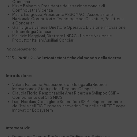
Conciaria
Mirko Balsemin, Presidente della sezione concia di
Confindustria Vicenza
Mauro Bergozza, Presidente ASSOMAC – Associazione
Nazionale Costruttori di Tecnologie per Calzature, Pelletteria
e Conceria*
Gianluigi Calvanese, Direttore Operativo Divisione Innovazione
e Tecnologia Conciari
Maurizio Maggioni, Direttore UNPAC – Unione Nazionale
Produttori Italiani Ausiliari Conciari
*in collegamento
12.15 –
PANEL 2 – Soluzioni scientifiche dal mondo della ricerca
Introduzione:
Valeria Fascione, Assessore con delega alla Ricerca,
Innovazione e Startup della Regione Campania
Claudia Florio, Responsabile Area Ricerca e Sviluppo SSIP –
Componente del CTS MICS
Luigi Nicolais, Consigliere Scientifico SSIP – Rappresentante
dell’Italia nell’EIC European Innovation Council e nell’EIE Europe
Innovation Ecosystem
Interventi di:
Domenico Caputo, Professore Ordinario di Scienza e