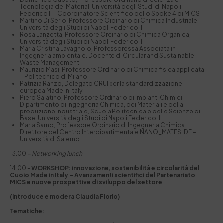
Tecnologia dei Materiali Università degli Studi di Napoli
Federico II – Coordinatore Scientifico dello Spoke 4 di MICS
Martino Di Serio, Professore Ordinario di Chimica Industriale
Università degli Studi di Napoli Federico II
Rosa Lanzetta, Professore Ordinario di Chimica Organica,
Università degli Studi di Napoli Federico II
Maria Cristina Lavagnolo, Professoressa Associata in
Ingegneria ambientale. Docente di Circular and Sustainable
Waste Management
Maurizio Masi, Professore Ordinario di Chimica fisica applicata
– Politecnico di Milano
Patrizia Ranzo, Delegato CRUI per la standardizzazione
europea Made in Italy
Piero Salatino, Professore Ordinario di Impianti Chimici
Dipartimento di Ingegneria Chimica, dei Materiali e della
produzione industriale, Scuola Politecnica e delle Scienze di
Base, Università degli Studi di Napoli Federico II
Maria Sarno, Professore Ordinario di Ingegneria Chimica.
Direttore del Centro Interdipartimentale NANO_MATES. DF –
Università di Salerno.
13.00
– Networking lunch
14.00 –
WORKSHOP: innovazione, sostenibilità e circolarità del
Cuoio Made in Italy – Avanzamenti scientifici del Partenariato
MICS e nuove prospettive di sviluppo del settore
(Introduce e modera Claudia Florio)
Tematiche: