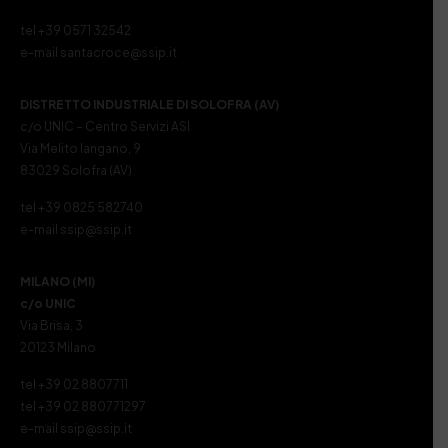
tel +39 0571 32542
e-mail santacroce@ssip.it
DISTRETTO INDUSTRIALE DI SOLOFRA (AV)
c/o UNIC – Centro Servizi ASI
Via Melito Iangano, 9
83029 Solofra (AV)
tel +39 0825 582740
e-mail ssip@ssip.it
MILANO (MI)
c/o UNIC
Via Brisa, 3
20123 Milano
tel +39 02 8807711
tel +39 02 880771297
e-mail ssip@ssip.it