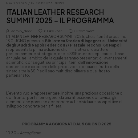
MAY 20 2025
/
IN EVIDENZA
,
NEWS
ITALIAN LEATHER RESEARCH
SUMMIT 2025 – IL PROGRAMMA
admin_dev2
0
Like Post
0
Comment
L’ITALIAN LEATHER RESEARCH SUMMIT 2025, che si terrà il prossimo
13 GIUGNO presso la
Biblioteca Storica di Ingegneria –
Università
degli Studi di Napoli Federico II // Piazzale Tecchio, 80 Napoli,
rappresenta la prima edizione di un’iniziativa di carattere
particolarmente strategico, che la SSIP intende replicare su base
annuale, nell’ambito della quale saranno presentati gli avanzamenti
scientifici conseguiti sui principali temi dell’innovazione
sostenibile e circolare delle produzioni conciarie, frutto della
sinergia tra la SSIP ed il suo multidisciplinare e qualificato
partenariato.
L’evento vuole rappresentare, inoltre, una preziosa occasione di
confronto, per far emergere, da una riflessione condivisa, gli
elementi che possano concorrere ad individuare prospettive di
sviluppo concrete per la filiera.
PROGRAMMA AGGIORNATO AL 5 GIUGNO 2025
10.30
– Accoglienza