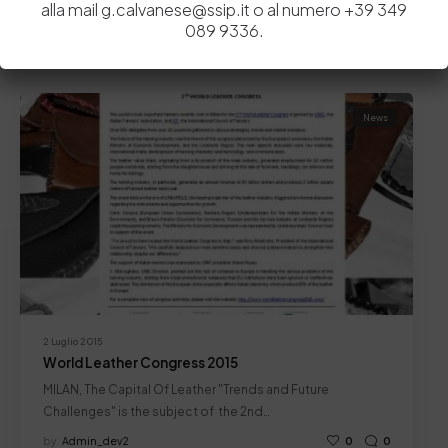
alla mail g.calvanese@ssip.it o al numero +39 349
089 9336.
Related Posts
News
2 Luglio 2015
World Leather Congress 2015
MILAN, The Capital Of Leather "Trends and Future
Challenges" is the subject of the 2nd…
by
Admin_dev2
0
0