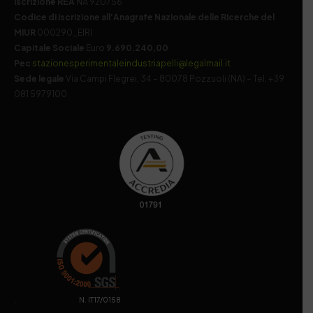
Iscrizione REA
NA 920756
Codice di iscrizione all’Anagrafe Nazionale delle Ricerche del
MIUR
000290_EIRI
Capitale Sociale
Euro
9.690.240,00
Pec
stazionesperimentaleindustriapelli@legalmail.it
Sede legale
Via Campi Flegrei, 34 – 80078 Pozzuoli (NA) – Tel. +39
081 5979100
. N. IT17/0158