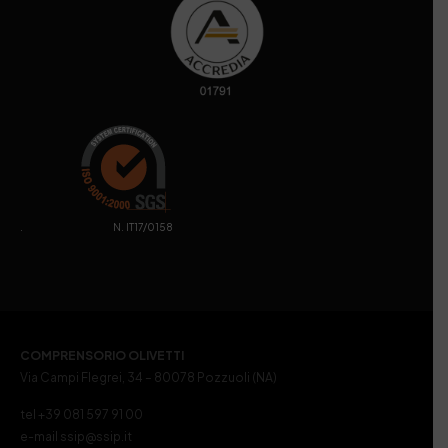
. N. IT17/0158
COMPRENSORIO OLIVETTI
Via Campi Flegrei, 34 – 80078 Pozzuoli (NA)
tel +39 081 597 91 00
e-mail ssip@ssip.it