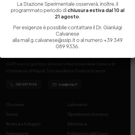
La Stazione Sperimentale osserverà, inoltre, il
programmato periodo di
chiusura estiva dal 10 al
21 agosto
.
Per esigenze è possibile contattare il Dr. Gianluigi
Calvanese
alla mail g.calvanese@ssip.it o al numero +39 349
089 9336.
Istituita a Napoli per Regio Decreto nel 1885, la Stazione
Sperimentale per l’Industria delle Pelli e delle materie concianti
(SSIP) è un Organismo di Ricerca Nazionale delle Camere di
Commercio di Napoli, Toscana Nord-Ovest e Vicenza.
081 597 91 00
ssip@ssip.it
Chi siamo
Laboratori
Servizi
Dipartimenti di ricerca
Ricerca e Sviluppo
Biblioteca
Formazione
Politecnico del Cuoio