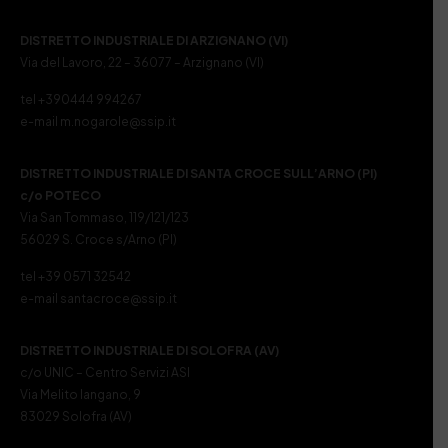
DISTRETTO INDUSTRIALE DI ARZIGNANO (VI)
Via del Lavoro, 22 – 36077 – Arzignano (VI)
tel +390444 994267
e-mail m.nogarole@ssip.it
DISTRETTO INDUSTRIALE DI SANTA CROCE SULL’ARNO (PI)
c/o POTECO
Via San Tommaso, 119/121/123
56029 S. Croce s/Arno (PI)
tel +39 0571 32542
e-mail santacroce@ssip.it
DISTRETTO INDUSTRIALE DI SOLOFRA (AV)
c/o UNIC – Centro Servizi ASI
Via Melito Iangano, 9
83029 Solofra (AV)