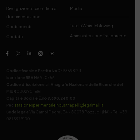
Divulgazione scientifica e
Media
documentazione
Tutela Whistleblowing
Contribuenti
Amministrazione Trasparente
Contatti
Codice fiscale e Partita Iva
07936981211
Iscrizione REA
NA 920756
Codice di iscrizione all’Anagrafe Nazionale delle Ricerche del
MIUR
000290_EIRI
Capitale Sociale
Euro
9.690.240,00
Pec
stazionesperimentaleindustriapelli@legalmail.it
Sede legale
Via Campi Flegrei, 34 – 80078 Pozzuoli (NA) – Tel. +39
081 5979100