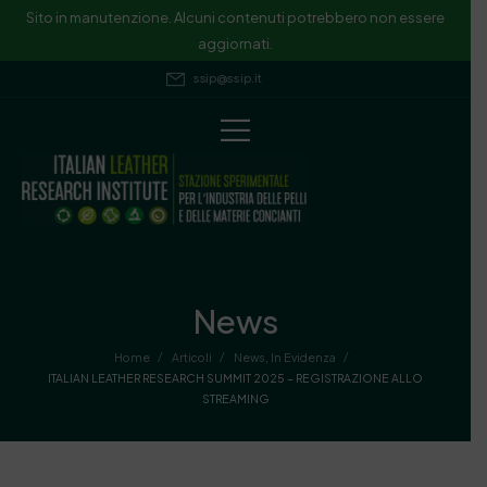
Sito in manutenzione. Alcuni contenuti potrebbero non essere
aggiornati.
ssip@ssip.it
News
/
/
/
Home
Articoli
News
,
In Evidenza
ITALIAN LEATHER RESEARCH SUMMIT 2025 – REGISTRAZIONE ALLO
STREAMING