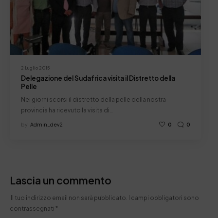
2 Luglio 2015
Delegazione del Sudafrica visita il Distretto della
Pelle
Nei giorni scorsi il distretto della pelle della nostra
provincia ha ricevuto la visita di…
by
Admin_dev2
0
0
Lascia un commento
Il tuo indirizzo email non sarà pubblicato.
I campi obbligatori sono
contrassegnati
*