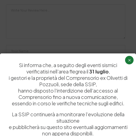
×
Si informa che, a seguito degli eventi sismici
verificatisi nell’area flegrea il
31 luglio
,
i gestori e la proprietà del Comprensorio ex Olivetti di
Pozzuoli, sede della SSIP,
Salva il mio nome, email e sito web in questo browser per la
hanno disposto l’interdizione dell’accesso al
prossima volta che commento.
Comprensorio fino a nuova comunicazione,
essendo in corso le verifiche tecniche sugli edifici.
Post Comment
La SSIP continuerà a monitorare l’evoluzione della
situazione
e pubblicherà su questo sito eventuali aggiornamenti
non appena disponibili.