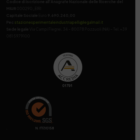
Codice di iscrizione all’Anagrafe Nazionale delle Ricerche del
MIUR
000290_EIRI
Capitale Sociale
Euro
9.690.240,00
Pec
stazionesperimentaleindustriapelli@legalmail.it
Sede legale
Via Campi Flegrei, 34 – 80078 Pozzuoli (NA) – Tel. +39
081 5979100
. N. IT17/0158