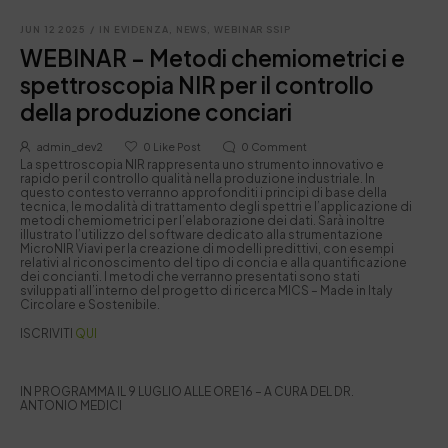
JUN 12 2025
/
IN EVIDENZA
,
NEWS
,
WEBINAR SSIP
WEBINAR – Metodi chemiometrici e
spettroscopia NIR per il controllo
della produzione conciari
admin_dev2
0
Like Post
0
Comment
La spettroscopia NIR rappresenta uno strumento innovativo e
rapido per il controllo qualità nella produzione industriale. In
questo contesto verranno approfonditi i principi di base della
tecnica, le modalità di trattamento degli spettri e l’applicazione di
metodi chemiometrici per l’elaborazione dei dati. Sarà inoltre
illustrato l’utilizzo del software dedicato alla strumentazione
MicroNIR Viavi per la creazione di modelli predittivi, con esempi
relativi al riconoscimento del tipo di concia e alla quantificazione
dei concianti. I metodi che verranno presentati sono stati
sviluppati all’interno del progetto di ricerca MICS – Made in Italy
Circolare e Sostenibile.
ISCRIVITI
QUI
IN PROGRAMMA IL 9 LUGLIO ALLE ORE 16 – A CURA DEL DR.
ANTONIO MEDICI