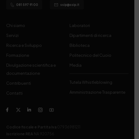
081 597 91 00
ssip@ssip.it
Chi siamo
Laboratori
Servizi
Dipartimenti di ricerca
Ricerca e Sviluppo
Biblioteca
Formazione
Politecnico del Cuoio
Divulgazione scientifica e
Media
documentazione
Tutela Whistleblowing
Contribuenti
Amministrazione Trasparente
Contatti
Codice fiscale e Partita Iva
07936981211
Iscrizione REA
NA 920756