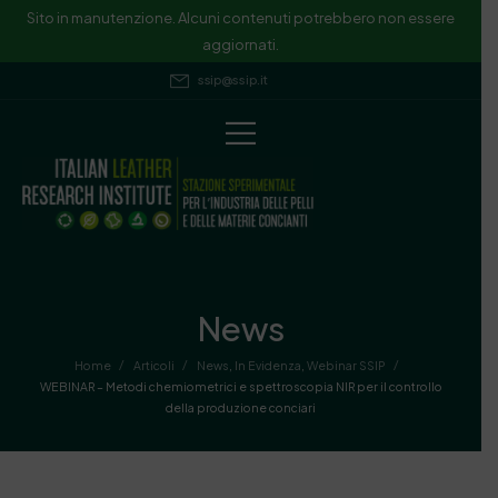
Sito in manutenzione. Alcuni contenuti potrebbero non essere
aggiornati.
ssip@ssip.it
News
/
/
/
Home
Articoli
News
,
In Evidenza
,
Webinar SSIP
WEBINAR – Metodi chemiometrici e spettroscopia NIR per il controllo
della produzione conciari