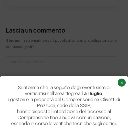
Lascia un commento
Il tuo indirizzo email non sarà pubblicato.
I campi obbligatori sono
contrassegnati
*
×
Si informa che, a seguito degli eventi sismici
verificatisi nell’area flegrea il
31 luglio
,
i gestori e la proprietà del Comprensorio ex Olivetti di
Pozzuoli, sede della SSIP,
hanno disposto l’interdizione dell’accesso al
Comprensorio fino a nuova comunicazione,
essendo in corso le verifiche tecniche sugli edifici.