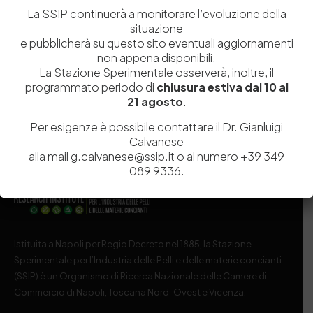
Salva il mio nome, email e sito web in questo browser per la
La SSIP continuerà a monitorare l’evoluzione della
prossima volta che commento.
situazione
e pubblicherà su questo sito eventuali aggiornamenti
non appena disponibili.
Post Comment
La Stazione Sperimentale osserverà, inoltre, il
programmato periodo di
chiusura estiva dal 10 al
21 agosto
.
Per esigenze è possibile contattare il Dr. Gianluigi
Calvanese
alla mail g.calvanese@ssip.it o al numero +39 349
089 9336.
Istituita a Napoli per Regio Decreto nel 1885, la Stazione
Sperimentale per l’Industria delle Pelli e delle materie concianti
(SSIP) è un Organismo di Ricerca Nazionale delle Camere di
Commercio di Napoli, Toscana Nord-Ovest e Vicenza.