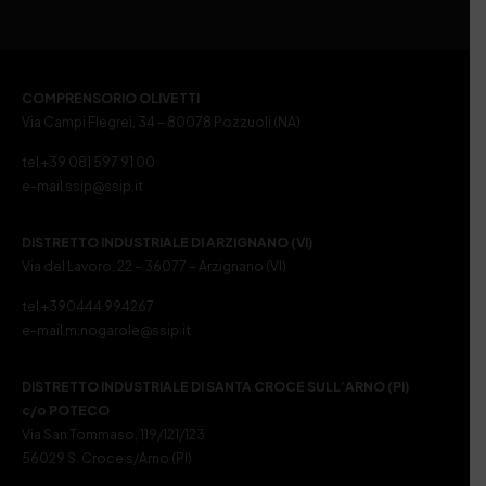
COMPRENSORIO OLIVETTI
Via Campi Flegrei, 34 – 80078 Pozzuoli (NA)
tel +39 081 597 91 00
e-mail ssip@ssip.it
DISTRETTO INDUSTRIALE DI ARZIGNANO (VI)
Via del Lavoro, 22 – 36077 – Arzignano (VI)
tel +390444 994267
e-mail m.nogarole@ssip.it
DISTRETTO INDUSTRIALE DI SANTA CROCE SULL’ARNO (PI)
c/o POTECO
Via San Tommaso, 119/121/123
56029 S. Croce s/Arno (PI)