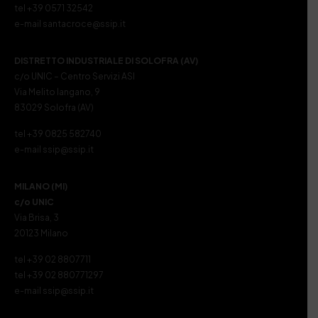
tel +39 0571 32542
e-mail santacroce@ssip.it
DISTRETTO INDUSTRIALE DI SOLOFRA (AV)
c/o UNIC – Centro Servizi ASI
Via Melito Iangano, 9
83029 Solofra (AV)
tel +39 0825 582740
e-mail ssip@ssip.it
MILANO (MI)
c/o UNIC
Via Brisa, 3
20123 Milano
tel +39 02 8807711
tel +39 02 880771297
e-mail ssip@ssip.it