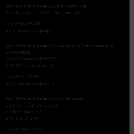
DISTRETTO INDUSTRIALE DI ARZIGNANO (VI)
Via del Lavoro, 22 – 36077 – Arzignano (VI)
tel +390444 994267
e-mail m.nogarole@ssip.it
DISTRETTO INDUSTRIALE DI SANTA CROCE SULL’ARNO (PI)
c/o POTECO
Via San Tommaso, 119/121/123
56029 S. Croce s/Arno (PI)
tel +39 0571 32542
e-mail santacroce@ssip.it
DISTRETTO INDUSTRIALE DI SOLOFRA (AV)
c/o UNIC – Centro Servizi ASI
Via Melito Iangano, 9
83029 Solofra (AV)
tel +39 0825 582740