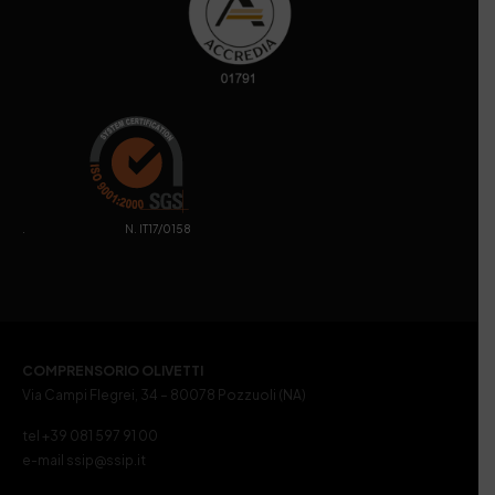
. N. IT17/0158
COMPRENSORIO OLIVETTI
Via Campi Flegrei, 34 – 80078 Pozzuoli (NA)
tel +39 081 597 91 00
e-mail ssip@ssip.it