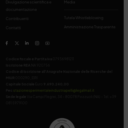
Divulgazione scientifica e
Media
documentazione
Tutela Whistleblowing
Contribuenti
Amministrazione Trasparente
Contatti
Codice fiscale e Partita Iva
07936981211
Iscrizione REA
NA 920756
Codice di iscrizione all’Anagrafe Nazionale delle Ricerche del
MIUR
000290_EIRI
Capitale Sociale
Euro
9.690.240,00
Pec
stazionesperimentaleindustriapelli@legalmail.it
Sede legale
Via Campi Flegrei, 34 – 80078 Pozzuoli (NA) – Tel. +39
081 5979100