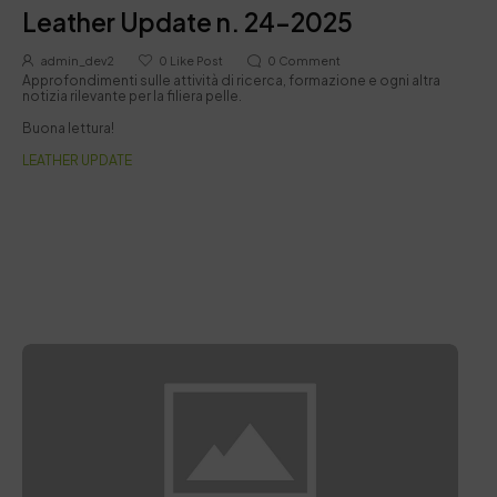
Leather Update n. 24-2025
admin_dev2
0
Like Post
0
Comment
Approfondimenti sulle attività di ricerca, formazione e ogni altra
notizia rilevante per la filiera pelle.
Buona lettura!
LEATHER UPDATE