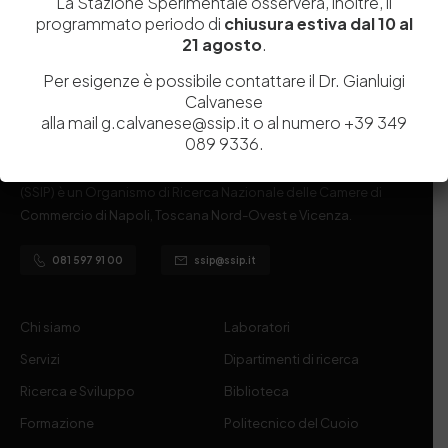
La Stazione Sperimentale osserverà, inoltre, il
programmato periodo di
chiusura estiva dal 10 al
21 agosto
.
Per esigenze è possibile contattare il Dr. Gianluigi
Calvanese
alla mail g.calvanese@ssip.it o al numero +39 349
089 9336.
Istituita a Napoli per Regio Decreto nel 1885, la Stazione
Sperimentale per l’Industria delle Pelli e delle materie concianti
(SSIP) è un Organismo di Ricerca Nazionale delle Camere di
Commercio di Napoli, Toscana Nord-Ovest e Vicenza.
081 597 91 00
ssip@ssip.it
Chi siamo
Laboratori
Servizi
Dipartimenti di ricerca
Ricerca e Sviluppo
Biblioteca
Formazione
Politecnico del Cuoio