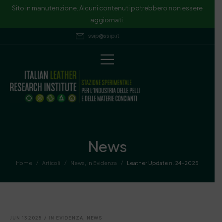
Sito in manutenzione. Alcuni contenuti potrebbero non essere
aggiornati.
ssip@ssip.it
News
/
/
/
Home
Articoli
News
,
In Evidenza
Leather Update n. 24-2025
JUN 13 2025
/
IN EVIDENZA
,
NEWS