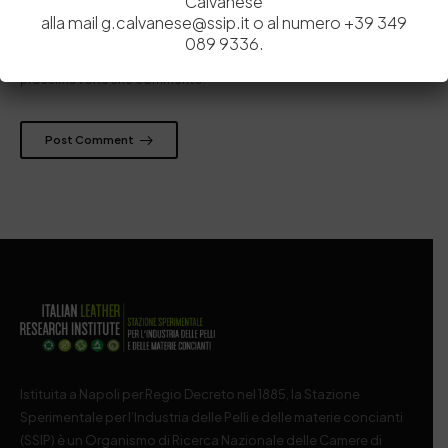
Calvanese
alla mail g.calvanese@ssip.it o al numero +39 349
089 9336.
Salva il mio nome, email e sito web in questo browser per la
prossima volta che commento.
Post Comment
Istituita a Napoli per Regio Decreto nel 1885, la Stazione
Sperimentale per l’Industria delle Pelli e delle materie concianti
(SSIP) è un Organismo di Ricerca Nazionale delle Camere di