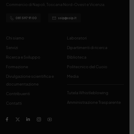
Commercio di Napoli, Toscana Nord-Ovest e Vicenza.
081 597 91 00
ssip@ssip.it
Chi siamo
Laboratori
Servizi
Dipartimenti di ricerca
Ricerca e Sviluppo
Biblioteca
Formazione
Politecnico del Cuoio
Divulgazione scientifica e
Media
documentazione
Tutela Whistleblowing
Contribuenti
Amministrazione Trasparente
Contatti