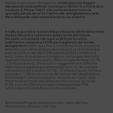
Stando ai dati emersi dal rapporto, i
n Italia spicca la maggior
rilevanza del sistema Moda, con un peso del 10,1% a fronte di un
modesto 2,9% per l’UE27, che conferma la nostra forte
specializzazione nei settori del tessile-abbigliamento e nella
filiera della pelle (sia in temini di output che addetti).
In Italia, la quota bio-based della produzione di beni del sistema
Moda è rilevante e superiore a quella media dell’Unione
Europea, con un peso che supera il 55% per la concia,
pelletteria e calzature e il 40% per il segmento del tessile-
abbigliamento
. Nello specifico, il sistema moda bio-based si è
attestato su un valore della produzione pari a circa 43 miliardi di
euro nel 2024, in calo del 10,5% rispetto al 2023 (-5 miliardi di
euro), sintesi di un andamento negativo che ha riguardato tutti i
segmenti e in particolare quello della concia/pelletteria (-12,7%,
-2,6 miliardi di euro), che ha subìto maggiormente le difficoltà
delle imprese legate ai grandi brand del lusso. In calo a doppia
cifra anche la filiera tessile (-10,9%, -1,2 miliardi di euro), mentre è
stata pari a -7,4% la contrazione del settore dell’abbigliamento.
Nonostante il ridimensionamento, resta elevato il peso della
filiera moda sul totale della Bioeconomia, con una quota del
10,1%. Con circa 216 mila occupati la filiera pesa per l’11%
sull’occupazione della Bioeconomia nazionale.
Nel Sistema Moda bio-based spiccano i paesi dell’area
Mediterranea, influenzati dall’Italia.