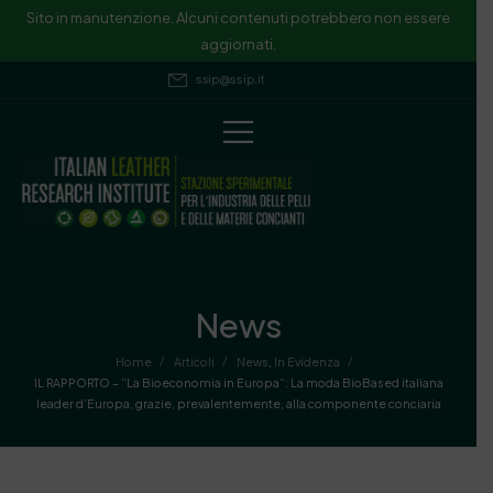
Sito in manutenzione. Alcuni contenuti potrebbero non essere
aggiornati.
ssip@ssip.it
News
/
/
/
Home
Articoli
News
,
In Evidenza
IL RAPPORTO – “La Bioeconomia in Europa”: La moda BioBased italiana
leader d’Europa, grazie, prevalentemente, alla componente conciaria