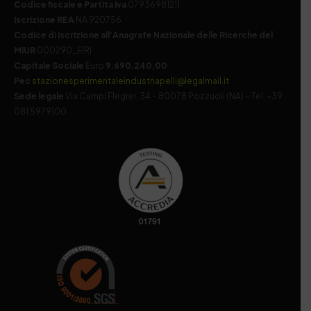
Codice fiscale e Partita Iva
07936981211
Iscrizione REA
NA 920756
Codice di iscrizione all’Anagrafe Nazionale delle Ricerche del
MIUR
000290_EIRI
Capitale Sociale
Euro
9.690.240,00
Pec
stazionesperimentaleindustriapelli@legalmail.it
Sede legale
Via Campi Flegrei, 34 – 80078 Pozzuoli (NA) – Tel. +39
081 5979100