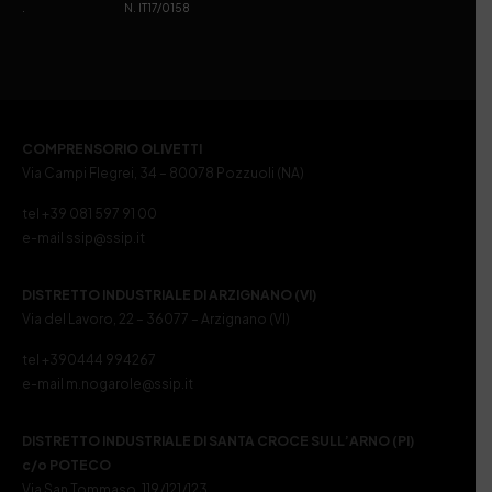
. N. IT17/0158
COMPRENSORIO OLIVETTI
Via Campi Flegrei, 34 – 80078 Pozzuoli (NA)
tel +39 081 597 91 00
e-mail ssip@ssip.it
DISTRETTO INDUSTRIALE DI ARZIGNANO (VI)
Via del Lavoro, 22 – 36077 – Arzignano (VI)
tel +390444 994267
e-mail m.nogarole@ssip.it
DISTRETTO INDUSTRIALE DI SANTA CROCE SULL’ARNO (PI)
c/o POTECO
Via San Tommaso, 119/121/123