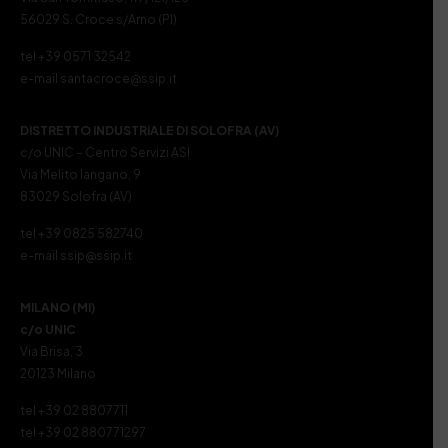
56029 S. Croce s/Arno (PI)
tel +39 0571 32542
e-mail santacroce@ssip.it
DISTRETTO INDUSTRIALE DI SOLOFRA (AV)
c/o UNIC – Centro Servizi ASI
Via Melito Iangano, 9
83029 Solofra (AV)
tel +39 0825 582740
e-mail ssip@ssip.it
MILANO (MI)
c/o UNIC
Via Brisa, 3
20123 Milano
tel +39 02 8807711
tel +39 02 880771297