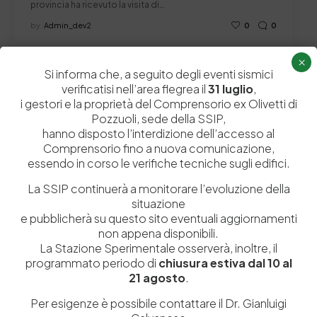
provincia ha ricevuto la visita di…
by
Admin_dev2
0
0
×
Si informa che, a seguito degli eventi sismici
verificatisi nell’area flegrea il
31 luglio
,
i gestori e la proprietà del Comprensorio ex Olivetti di
Lascia un commento
Pozzuoli, sede della SSIP,
hanno disposto l’interdizione dell’accesso al
Il tuo indirizzo email non sarà pubblicato.
I campi obbligatori sono
Comprensorio fino a nuova comunicazione,
contrassegnati
*
essendo in corso le verifiche tecniche sugli edifici.
La SSIP continuerà a monitorare l’evoluzione della
situazione
e pubblicherà su questo sito eventuali aggiornamenti
non appena disponibili.
La Stazione Sperimentale osserverà, inoltre, il
programmato periodo di
chiusura estiva dal 10 al
21 agosto
.
Per esigenze è possibile contattare il Dr. Gianluigi