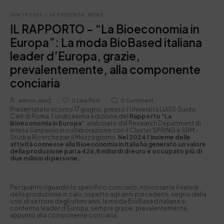
JUN 19 2025
/
IN EVIDENZA
,
NEWS
IL RAPPORTO – “La Bioeconomia in
Europa”: La moda BioBased italiana
leader d’Europa, grazie,
prevalentemente, alla componente
conciaria
admin_dev2
0
Like Post
0
Comment
Presentata lo scorso 17 giugno, presso l’Università LUISS Guido
Carli di Roma, l’undicesima edizione del
Rapporto “La
Bioeconomia in Europa”
, elaborato dal Research Department di
Intesa Sanpaolo in collaborazione con il Cluster SPRING e SRM –
Studi e Ricerche per il Mezzogiorno.
Nel 2024 l’insieme delle
attività connesse alla Bioeconomia in Italia ha generato un valore
della produzione pari a 426,8 miliardi di euro e occupato più di
due milioni di persone.
Per quanto riguardo lo specifico conciario, nonostante il valore
della produzione in calo, rispetto agli anni precedenti, segno della
crisi di settore degli ultimi anni, la moda BioBased italiana si
conferma leader d’Europa, sempre grazie, prevalentemente,
appunto alla componente conciaria.