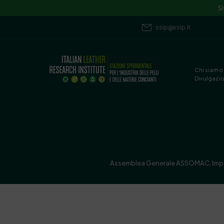
S
ssip@ssip.it
Chi siamo
Divulgazi
Assemblea Generale ASSOMAC, Imperia