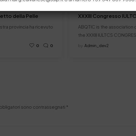
2 Luglio 2015
retto della Pelle
XXXIII Congresso IULT
nostra provincia ha ricevuto
ABQTIC is the association c
the XXXIII IULTCS CONGRE
0
0
by
Admin_dev2
obbligatori sono contrassegnati
*