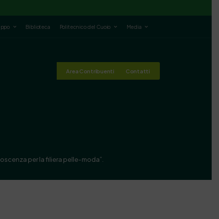
luppo
Biblioteca
Politecnico del Cuoio
Media
Area Contribuenti
Contatti
scenza per la filiera pelle-moda”.