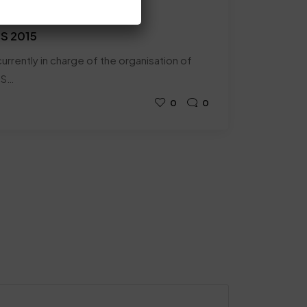
CS 2015
urrently in charge of the organisation of
SS…
0
0