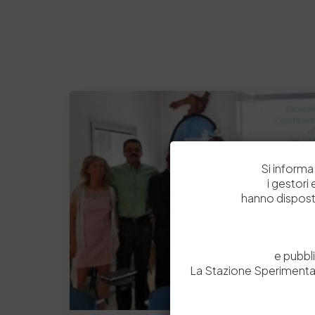
Si informa 
i gestori
hanno dispost
e pubbl
La Stazione Sperimental