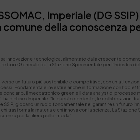
SOMAC, Imperiale (DG SSIP):
 comune della conoscenza per l
ensa innovazione tecnologica, alimentato dalla crescente domanda d
ttore Generale della Stazione Sperimentale per l’Industria delle
 verso un futuro più sostenibile e competitivo, con un’attenzione
rocessi. Fondamentale investire anche in formazione con l’obietti
 conciario, il meccatronico green e il data analyst di processo m
 ha dichiaro Imperiale, “In questo contesto, le collaborazioni tra 
SIP, giocano un ruolo fondamentale nel garantire un futuro innova
hi trasforma la materia e chi innova con la scienza. La Stazione Sp
cenza per la filiera pelle-moda”.