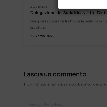
2 Luglio 2015
Delegazione del Sudafrica visita il Dist
Nei giorni scorsi il distretto della pelle della 
la visita di…
by
Admin_dev2
Lascia un commento
Il tuo indirizzo email non sarà pubblicato.
I campi 