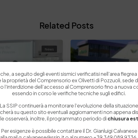
Related Posts
News
che, a seguito degli eventi sismici verificatisi nell’area flegrea 
 e la proprietà del Comprensorio ex Olivetti di Pozzuoli, sede d
o l’interdizione dell’accesso al Comprensorio fino a nuova 
essendo in corso le verifiche tecniche sugli edifici.
La SSIP continuerà a monitorare l’evoluzione della situazion
icherà su questo sito eventuali aggiornamenti non appena disp
e osserverà, inoltre, il programmato periodo di
chiusura est
Per esigenze è possibile contattare il Dr. Gianluigi Calvanese
alla mail g.calvanese@ssip.it o al numero +39 349 089 9336.