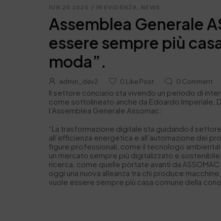
JUN 20 2025
/
IN EVIDENZA
,
NEWS
Assemblea Generale AS
essere sempre più casa
moda”.
admin_dev2
0
Like Post
0
Comment
Il settore conciario sta vivendo un periodo di int
come sottolineato anche da Edoardo Imperiale, Dire
l’Assemblea Generale Assomac:
“La trasformazione digitale sta guidando il settore
all’efficienza energetica e all’automazione dei p
figure professionali, come il tecnologo ambientale
un mercato sempre più digitalizzato e sostenibile”,
ricerca, come quelle portate avanti da ASSOMAC e S
oggi una nuova alleanza tra chi produce macchine, c
vuole essere sempre più casa comune della conos