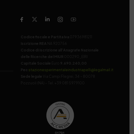
Codice fiscale e Partita Iva
07936981211
Iscrizione REA
NA 920756
Codice di iscrizione all’Anagrafe Nazionale
delle Ricerche del MIUR
000290_EIRI
Capitale Sociale
Euro
9.690.240,00
Pec
stazionesperimentaleindustriapelli@legalmail.it
Sede legale
Via Campi Flegrei, 34 – 80078
Pozzuoli (NA) – Tel. +39 081 5979100