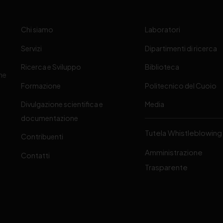
Chi siamo
Laboratori
Servizi
Dipartimenti di ricerca
Ricerca e Sviluppo
Biblioteca
one
Formazione
Politecnico del Cuoio
Divulgazione scientifica e
Media
-
documentazione
Tutela Whistleblowing
Contribuenti
Amministrazione
Contatti
Trasparente