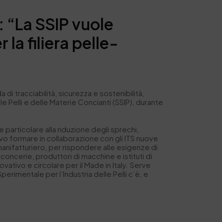
 “La SSIP vuole
a filiera pelle-
i tracciabilità, sicurezza e sostenibilità,
 Pelli e delle Materie Concianti (SSIP), durante
 particolare alla riduzione degli sprechi,
vo formare in collaborazione con gli ITS nuove
anifatturiero, per rispondere alle esigenze di
concerie, produttori di macchine e istituti di
tivo e circolare per il Made in Italy. Serve
erimentale per l’Industria delle Pelli c’è, e