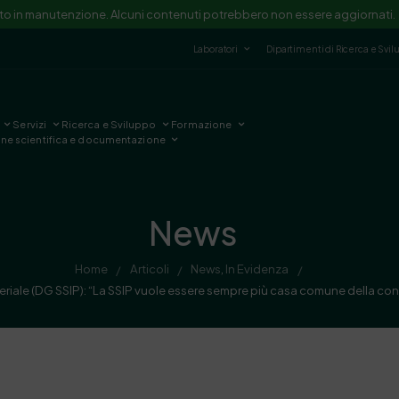
ito in manutenzione. Alcuni contenuti potrebbero non essere aggiornati.
Laboratori
Dipartimenti di Ricerca e Svi
Servizi
Ricerca e Sviluppo
Formazione
one scientifica e documentazione
News
Home
Articoli
News
,
In Evidenza
/
/
/
le (DG SSIP): “La SSIP vuole essere sempre più casa comune della cono