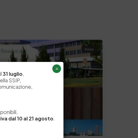
News
×
il
31 luglio
,
ella SSIP,
comunicazione,
e
onibili.
iva dal 10 al 21 agosto
.