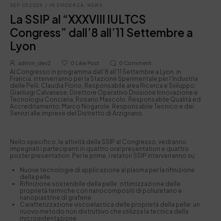
SEP 03 2025
/
IN EVIDENZA
,
NEWS
La SSIP al “XXXVIII IULTCS
Congress” dall’8 all’11 Settembre a
Lyon
admin_dev2
0
Like Post
0
Comment
Al Congresso in programma dall’8 all’11 Settembre a Lyon, in
Francia, interverranno per la Stazione Sperimentale per l’Industria
delle Pelli: Claudia Florio, Responsabile area Ricerca e Sviluppo;
Gianluigi Calvanese, Direttore Operativo Divisione Innovazione e
Tecnologia Conciaria; Rosario Mascolo, Responsabile Qualità ed
Accreditamento; Marco Nogarole, Responsabile Tecnico e dei
Servizi alle imprese del Distretto di Arzignano.
Nello specifico, le attività della SSIP al Congresso, vedranno
impegnati i partecipanti in quattro oral presentation e quattro
poster presentation. Per le prime, i relatori SSIP interverranno su:
Nuove tecnologie di applicazione al plasma per la rifinizione
della pelle
Rifinizione sostenibile della pelle: ottimizzazione delle
proprietà termiche con nanocompositi di poliuretano e
nanopiastrine di grafene
Caratterizzazione viscoelastica delle proprietà della pelle: un
nuovo metodo non distruttivo che utilizza la tecnica della
microindentazione