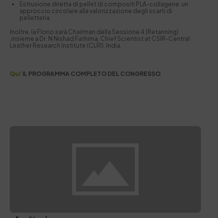
Estrusione diretta di pellet di compositi PLA-collagene: un
approccio circolare alla valorizzazione degli scarti di
pelletteria
Inoltre, la Florio sarà Chairman della Sessione 4 (Retanning)
,insieme a Dr. N Nishad Fathima, Chief Scientist at CSIR-Central
Leather Research Institute (CLRI), India.
Qui
IL PROGRAMMA COMPLETO DEL CONGRESSO