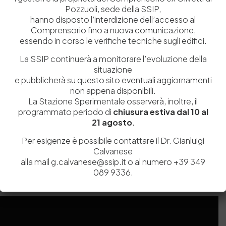
Pozzuoli, sede della SSIP,
hanno disposto l’interdizione dell’accesso al
Comprensorio fino a nuova comunicazione,
essendo in corso le verifiche tecniche sugli edifici.
La SSIP continuerà a monitorare l’evoluzione della
situazione
e pubblicherà su questo sito eventuali aggiornamenti
non appena disponibili.
La Stazione Sperimentale osserverà, inoltre, il
Salva il mio nome, email e sito web in questo browser per la
programmato periodo di
chiusura estiva dal 10 al
prossima volta che commento.
21 agosto
.
Per esigenze è possibile contattare il Dr. Gianluigi
Post Comment
Calvanese
alla mail g.calvanese@ssip.it o al numero +39 349
089 9336.