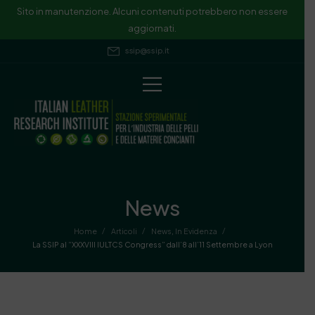
Sito in manutenzione. Alcuni contenuti potrebbero non essere
aggiornati.
ssip@ssip.it
News
/
/
/
Home
Articoli
News
,
In Evidenza
La SSIP al “XXXVIII IULTCS Congress” dall’8 all’11 Settembre a Lyon