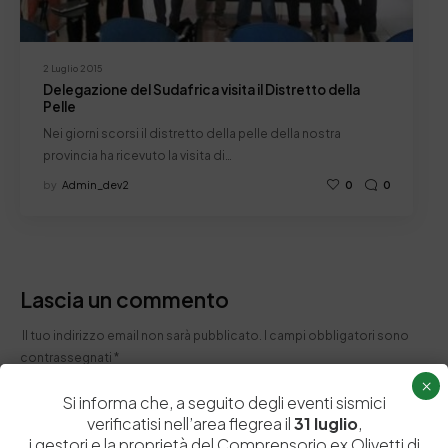
2 Luglio 2015
Delegazione del Sudafrica visita il Distretto della
Pelle
Nei giorni scorsi il distretto della pelle della nostra
provincia ha ricevuto la visita di…
by
Admin_dev2
0
0
Lascia un commento
Il tuo indirizzo email non sarà pubblicato.
I campi obbligatori sono
contrassegnati
*
×
Si informa che, a seguito degli eventi sismici
verificatisi nell’area flegrea il
31 luglio
,
i gestori e la proprietà del Comprensorio ex Olivetti di