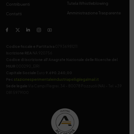
Tutela Whistleblowing
Contribuenti
Amministrazione Trasparente
Contatti
Codice fiscale e Partita Iva
07936981211
Iscrizione REA
NA 920756
Codice di iscrizione all’Anagrafe Nazionale delle Ricerche del
MIUR
000290_EIRI
Capitale Sociale
Euro
9.690.240,00
Pec
stazionesperimentaleindustriapelli@legalmail.it
Sede legale
Via Campi Flegrei, 34 – 80078 Pozzuoli (NA) – Tel. +39
081 5979100