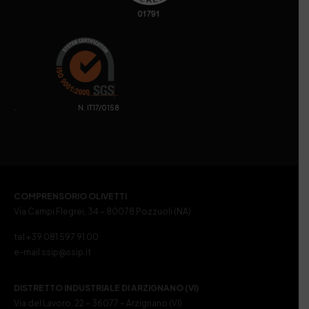
. N. IT17/0158
COMPRENSORIO OLIVETTI
Via Campi Flegrei, 34 – 80078 Pozzuoli (NA)
tel +39 081 597 91 00
e-mail ssip@ssip.it
DISTRETTO INDUSTRIALE DI ARZIGNANO (VI)
Via del Lavoro, 22 – 36077 – Arzignano (VI)