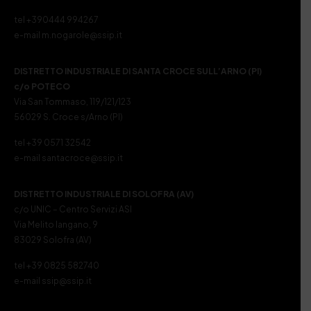
tel +390444 994267
e-mail m.nogarole@ssip.it
DISTRETTO INDUSTRIALE DI SANTA CROCE SULL’ARNO (PI)
c/o POTECO
Via San Tommaso, 119/121/123
56029 S. Croce s/Arno (PI)
tel +39 0571 32542
e-mail santacroce@ssip.it
DISTRETTO INDUSTRIALE DI SOLOFRA (AV)
c/o UNIC – Centro Servizi ASI
Via Melito Iangano, 9
83029 Solofra (AV)
tel +39 0825 582740
e-mail ssip@ssip.it