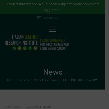
Sito in manutenzione. Alcuni contenuti potrebbero non essere
aggiornati.
ssip@ssip.it
News
/
/
/
Home
Articoli
News
,
In Evidenza
LEATHER UPDATE N. 36-2025
SEP 26 2025
/
IN EVIDENZA
,
NEWS