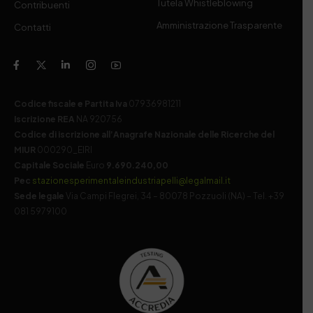
Tutela Whistleblowing
Contribuenti
Amministrazione Trasparente
Contatti
Codice fiscale e Partita Iva
07936981211
Iscrizione REA
NA 920756
Codice di iscrizione all’Anagrafe Nazionale delle Ricerche del
MIUR
000290_EIRI
Capitale Sociale
Euro
9.690.240,00
Pec
stazionesperimentaleindustriapelli@legalmail.it
Sede legale
Via Campi Flegrei, 34 – 80078 Pozzuoli (NA) – Tel. +39
081 5979100