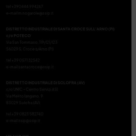
tel +390444 994267
e-mail m.nogarole@ssip.it
DISTRETTO INDUSTRIALE DI SANTA CROCE SULL’ARNO (PI)
c/o POTECO
Via San Tommaso, 119/121/123
56029 S. Croce s/Arno (PI)
tel +39 0571 32542
e-mail santacroce@ssip.it
DISTRETTO INDUSTRIALE DI SOLOFRA (AV)
c/o UNIC – Centro Servizi ASI
Via Melito Iangano, 9
83029 Solofra (AV)
tel +39 0825 582740
e-mail ssip@ssip.it