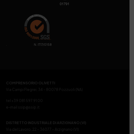
. N. IT17/0158
COMPRENSORIO OLIVETTI
Via Campi Flegrei, 34 – 80078 Pozzuoli (NA)
tel +39 081 597 91 00
e-mail ssip@ssip.it
DISTRETTO INDUSTRIALE DI ARZIGNANO (VI)
Via del Lavoro, 22 – 36077 – Arzignano (VI)