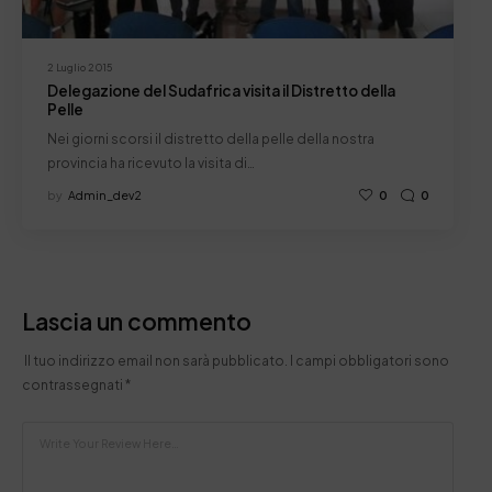
2 Luglio 2015
Delegazione del Sudafrica visita il Distretto della
Pelle
Nei giorni scorsi il distretto della pelle della nostra
provincia ha ricevuto la visita di…
by
Admin_dev2
0
0
Lascia un commento
Il tuo indirizzo email non sarà pubblicato.
I campi obbligatori sono
contrassegnati
*