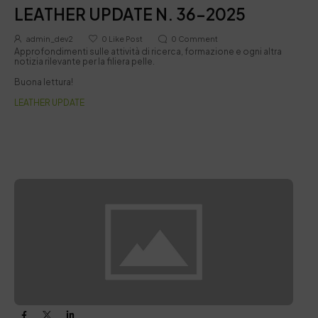
LEATHER UPDATE N. 36-2025
admin_dev2
0
Like Post
0
Comment
Approfondimenti sulle attività di ricerca, formazione e ogni altra
notizia rilevante per la filiera pelle.
Buona lettura!
LEATHER UPDATE