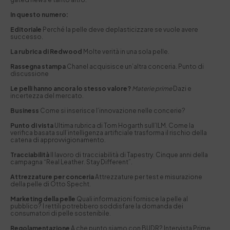
In questo numero:
Editoriale
Perché la pelle deve deplasticizzare se vuole avere
successo.
La rubrica di Redwood
Molte verità in una sola pelle.
Rassegna stampa
Chanel acquisisce un’altra conceria. Punto di
discussione
Le pelli hanno ancora lo stesso valore?
Materie prime
Dazi e
incertezza del mercato.
Business
Come si inserisce l’innovazione nelle concerie?
Punto di vista
Ultima rubrica di Tom Hogarth sull’ILM. Come la
verifica basata sull’intelligenza artificiale trasforma il rischio della
catena di approvvigionamento.
Tracciabilità
Il lavoro di tracciabilità di Tapestry. Cinque anni della
campagna “Real Leather. Stay Different”.
Attrezzature per conceria
Attrezzature per test e misurazione
della pelle di Otto Specht.
Marketing della pelle
Quali informazioni fornisce la pelle al
pubblico? I rettili potrebbero soddisfare la domanda dei
consumatori di pelle sostenibile.
Regolamentazione
A che punto siamo con BUDR? Intervista Prime