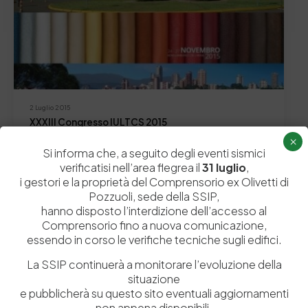
2 Luglio 2015
XXXIII Congresso IULTCS 2015
×
ABQTIC is the association currently in charge of the
Si informa che, a seguito degli eventi sismici
organisation of the XXXIII IULTCS CONGRESS…
verificatisi nell’area flegrea il
31 luglio
,
by
Admin_dev2
0
0
i gestori e la proprietà del Comprensorio ex Olivetti di
Pozzuoli, sede della SSIP,
hanno disposto l’interdizione dell’accesso al
Comprensorio fino a nuova comunicazione,
essendo in corso le verifiche tecniche sugli edifici.
Lascia un commento
La SSIP continuerà a monitorare l’evoluzione della
situazione
Il tuo indirizzo email non sarà pubblicato.
I campi obbligatori sono
e pubblicherà su questo sito eventuali aggiornamenti
non appena disponibili.
contrassegnati
*