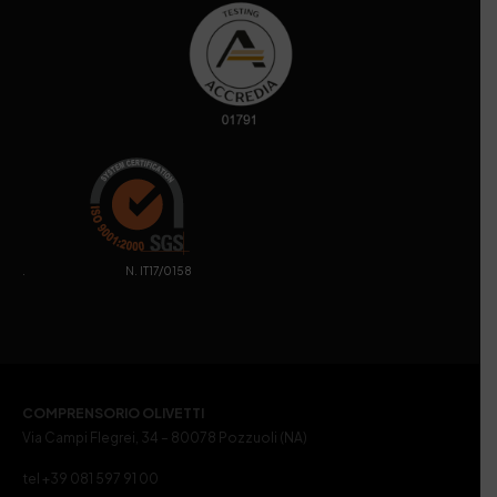
. N. IT17/0158
COMPRENSORIO OLIVETTI
Via Campi Flegrei, 34 – 80078 Pozzuoli (NA)
tel +39 081 597 91 00