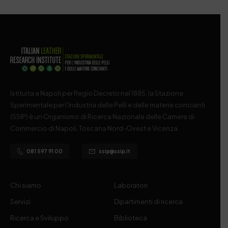
Istituita a Napoli per Regio Decreto nel 1885, la Stazione
Sperimentale per l’Industria delle Pelli e delle materie concianti
(SSIP) è un Organismo di Ricerca Nazionale delle Camere di
Commercio di Napoli, Toscana Nord-Ovest e Vicenza.
081 597 91 00
ssip@ssip.it
Chi siamo
Laboratori
Servizi
Dipartimenti di ricerca
Ricerca e Sviluppo
Biblioteca