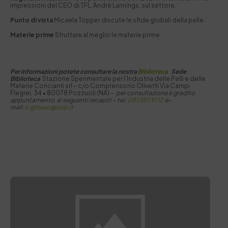
impressioni del CEO di TFL, André Lannings, sul settore.
Punto di vista
Micaela Topper discute le sfide globali della pelle.
Materie prime
Sfruttare al meglio le materie prime
Per informazioni potete consultare la nostra
Biblioteca
Sede
Biblioteca
Stazione Sperimentale per I’Industria delle Pelli e delle
Materie Concianti srl – c/o Comprensorio Olivetti Via Campi
Flegrei, 34 • 80078 Pozzuoli (NA) –
per consultazione è gradito
appuntamento ai seguenti recapiti –
tel:
081 597 91 12
e-
mail:
c.grosso@ssip.it