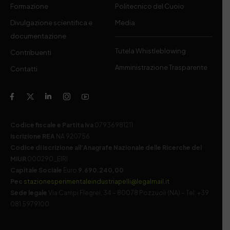
Formazione
Politecnico del Cuoio
Divulgazione scientifica e
Media
documentazione
Tutela Whistleblowing
Contribuenti
Amministrazione Trasparente
Contatti
Codice fiscale e Partita Iva
07936981211
Iscrizione REA
NA 920756
Codice di iscrizione all’Anagrafe Nazionale delle Ricerche del
MIUR
000290_EIRI
Capitale Sociale
Euro
9.690.240,00
Pec
stazionesperimentaleindustriapelli@legalmail.it
Sede legale
Via Campi Flegrei, 34 – 80078 Pozzuoli (NA) – Tel. +39
081 5979100