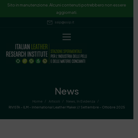
Sito in manutenzione. Alcuni contenuti potrebbero non essere
aggiornati.
ssip@ssip.it
News
/
/
/
Home
Articoli
News
,
In Evidenza
RIVISTA – ILM – International Leather Maker // Settembre – Ottobre 2025