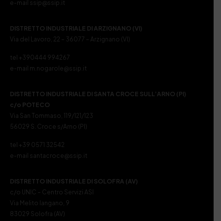
e-mail ssip@ssip.it
DISTRETTO INDUSTRIALE DI ARZIGNANO (VI)
Via del Lavoro, 22 – 36077 – Arzignano (VI)
tel +390444 994267
e-mail m.nogarole@ssip.it
DISTRETTO INDUSTRIALE DI SANTA CROCE SULL’ARNO (PI)
c/o POTECO
Via San Tommaso, 119/121/123
56029 S. Croce s/Arno (PI)
tel +39 0571 32542
e-mail santacroce@ssip.it
DISTRETTO INDUSTRIALE DI SOLOFRA (AV)
c/o UNIC – Centro Servizi ASI
Via Melito Iangano, 9
83029 Solofra (AV)