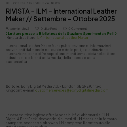
OCT 22 2025
/
IN EVIDENZA
,
NEWS
RIVISTA – ILM – International Leather
Maker // Settembre – Ottobre 2025
admin_dev2
0
Like Post
0
Comment
◊ Letture presso la Biblioteca della Stazione Sperimentale Pelli ◊
Rivista di settore:
ILM International Leather Maker
International Leather Maker è una pubblicazione di informazioni
provenienti dal mondo del cuoio e delle pelli,
a distribuzione
internazionale che offre approfondimenti tematici sia nel settore
industriale, dei brand della moda, della ricerca e della
sostenibilità.
Editore:
Edify Digital Media Ltd. – London, SE12RE (United
Kingdom) e-mail:
customerservices@edifydigitalmedia.com
La casa editrice inglese offre la possibilità di abbonarsi al “ILM
Digital & Print Pack” ricevendo, 6 numeri di ILM Magazine in formato
stampato, accesso al sito web ILM compreso il contenuto alle
gated news e tanto altro.