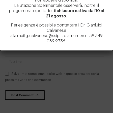
La Stazione Sperimentale osserverà, inoltre, il
programmato periodo di
chiusura estiva dal 10 al
21 agosto
.
Per esigenze è possibile contattare il Dr. Gianluigi
Calvanese
alla mail g.calvanese@ssip.it o al numero +39 349
089 9336.
Salva il mio nome, email e sito web in questo browser per la
prossima volta che commento.
Post Comment