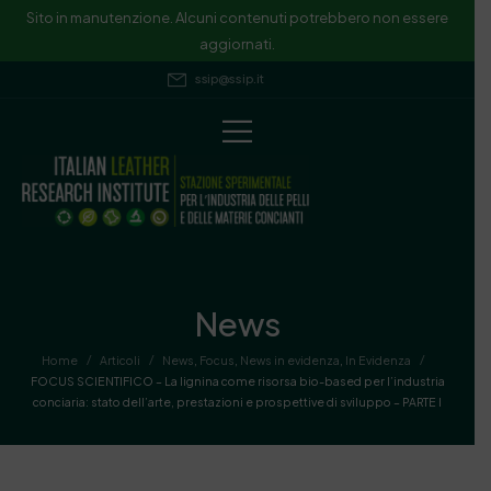
Sito in manutenzione. Alcuni contenuti potrebbero non essere
aggiornati.
ssip@ssip.it
News
/
/
/
Home
Articoli
News
,
Focus
,
News in evidenza
,
In Evidenza
FOCUS SCIENTIFICO – La lignina come risorsa bio-based per l’industria
conciaria: stato dell’arte, prestazioni e prospettive di sviluppo – PARTE I