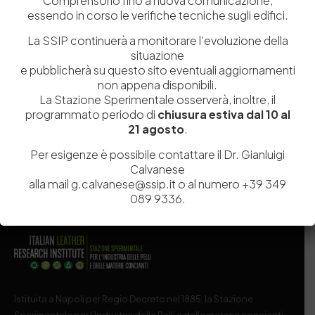
Comprensorio fino a nuova comunicazione,
essendo in corso le verifiche tecniche sugli edifici.
La SSIP continuerà a monitorare l’evoluzione della
situazione
Salva il mio nome, email e sito web in questo browser per la
e pubblicherà su questo sito eventuali aggiornamenti
prossima volta che commento.
non appena disponibili.
La Stazione Sperimentale osserverà, inoltre, il
programmato periodo di
chiusura estiva dal 10 al
Post Comment
21 agosto
.
Per esigenze è possibile contattare il Dr. Gianluigi
Calvanese
alla mail g.calvanese@ssip.it o al numero +39 349
089 9336.
Istituita a Napoli per Regio Decreto nel 1885, la Stazione