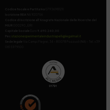
Codice fiscale e Partita Iva
07936981211
Iscrizione REA
NA 920756
Codice di iscrizione all’Anagrafe Nazionale delle Ricerche del
MIUR
000290_EIRI
Capitale Sociale
Euro
9.690.240,00
Pec
stazionesperimentaleindustriapelli@legalmail.it
Sede legale
Via Campi Flegrei, 34 – 80078 Pozzuoli (NA) – Tel. +39
081 5979100