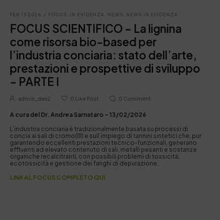
FEB 13 2026
/
FOCUS
,
IN EVIDENZA
,
NEWS
,
NEWS IN EVIDENZA
FOCUS SCIENTIFICO – La lignina
come risorsa bio-based per
l’industria conciaria: stato dell’arte,
prestazioni e prospettive di sviluppo
– PARTE I
admin_dev2
0
Like Post
0
Comment
A cura del Dr. Andrea Sarnataro – 13/02/2026
L’industria conciaria è tradizionalmente basata su processi di
concia ai sali di cromo(III) e sull’impiego di tannini sintetici che, pur
garantendo eccellenti prestazioni tecnico-funzionali, generano
effluenti ad elevato contenuto di sali, metalli pesanti e sostanze
organiche recalcitranti, con possibili problemi di tossicità,
ecotossicità e gestione dei fanghi di depurazione.
LINK AL FOCUS COMPLETO
QUI