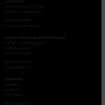
c/o POTECO
Via San Tommaso, 119/121/123
56029 S. Croce s/Arno (PI)
tel +39 0571 32542
e-mail santacroce@ssip.it
DISTRETTO INDUSTRIALE DI SOLOFRA (AV)
c/o UNIC – Centro Servizi ASI
Via Melito Iangano, 9
83029 Solofra (AV)
tel +39 0825 582740
e-mail ssip@ssip.it
MILANO (MI)
c/o UNIC
Via Brisa, 3
20123 Milano
tel +39 02 8807711