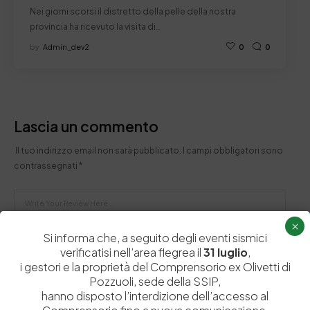
Nei giorni scorsi il distretto della pelle della nostra
provincia ha ricevuto la visita di…
by
Admin_dev2
0
0
Lascia un commento
Il tuo indirizzo email non sarà pubblicato.
I campi obbligatori sono
contrassegnati
*
×
Si informa che, a seguito degli eventi sismici
verificatisi nell’area flegrea il
31 luglio
,
i gestori e la proprietà del Comprensorio ex Olivetti di
Pozzuoli, sede della SSIP,
hanno disposto l’interdizione dell’accesso al