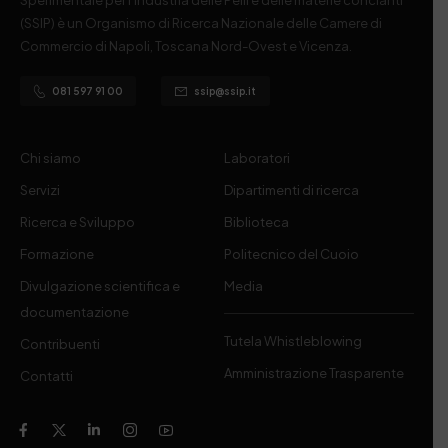
Sperimentale per l’Industria delle Pelli e delle materie concianti
(SSIP) è un Organismo di Ricerca Nazionale delle Camere di
Commercio di Napoli, Toscana Nord-Ovest e Vicenza.
081 597 91 00
ssip@ssip.it
Chi siamo
Laboratori
Servizi
Dipartimenti di ricerca
Ricerca e Sviluppo
Biblioteca
Formazione
Politecnico del Cuoio
Divulgazione scientifica e
Media
documentazione
Tutela Whistleblowing
Contribuenti
Amministrazione Trasparente
Contatti