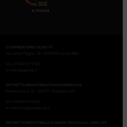
. N. IT17/0158
COMPRENSORIO OLIVETTI
Via Campi Flegrei, 34 – 80078 Pozzuoli (NA)
tel +39 081 597 91 00
e-mail ssip@ssip.it
DISTRETTO INDUSTRIALE DI ARZIGNANO (VI)
Via del Lavoro, 22 – 36077 – Arzignano (VI)
tel +390444 994267
e-mail m.nogarole@ssip.it
DISTRETTO INDUSTRIALE DI SANTA CROCE SULL’ARNO (PI)