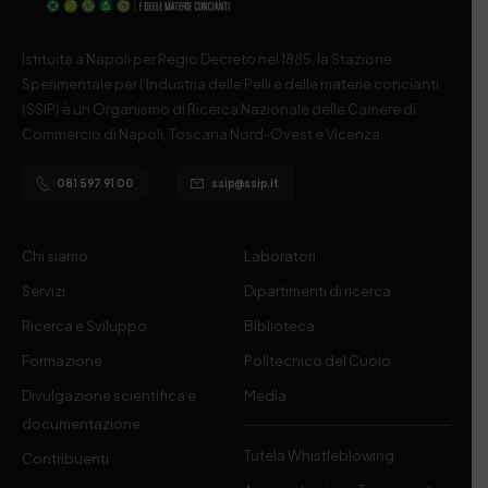
Istituita a Napoli per Regio Decreto nel 1885, la Stazione
Sperimentale per l’Industria delle Pelli e delle materie concianti
(SSIP) è un Organismo di Ricerca Nazionale delle Camere di
Commercio di Napoli, Toscana Nord-Ovest e Vicenza.
081 597 91 00
ssip@ssip.it
Chi siamo
Laboratori
Servizi
Dipartimenti di ricerca
Ricerca e Sviluppo
Biblioteca
Formazione
Politecnico del Cuoio
Divulgazione scientifica e
Media
documentazione
Tutela Whistleblowing
Contribuenti