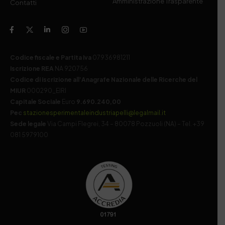
Amministrazione Trasparente
Contatti
Codice fiscale e Partita Iva
07936981211
Iscrizione REA
NA 920756
Codice di iscrizione all’Anagrafe Nazionale delle Ricerche del
MIUR
000290_EIRI
Capitale Sociale
Euro
9.690.240,00
Pec
stazionesperimentaleindustriapelli@legalmail.it
Sede legale
Via Campi Flegrei, 34 – 80078 Pozzuoli (NA) – Tel. +39
081 5979100