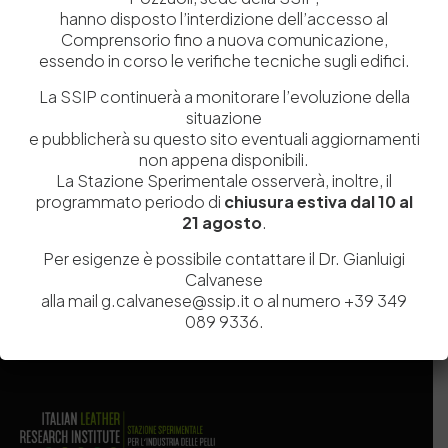
hanno disposto l’interdizione dell’accesso al
Comprensorio fino a nuova comunicazione,
essendo in corso le verifiche tecniche sugli edifici.
La SSIP continuerà a monitorare l’evoluzione della
situazione
e pubblicherà su questo sito eventuali aggiornamenti
non appena disponibili.
Salva il mio nome, email e sito web in questo browser per la
La Stazione Sperimentale osserverà, inoltre, il
prossima volta che commento.
programmato periodo di
chiusura estiva dal 10 al
21 agosto
.
Post Comment
Per esigenze è possibile contattare il Dr. Gianluigi
Calvanese
alla mail g.calvanese@ssip.it o al numero +39 349
089 9336.