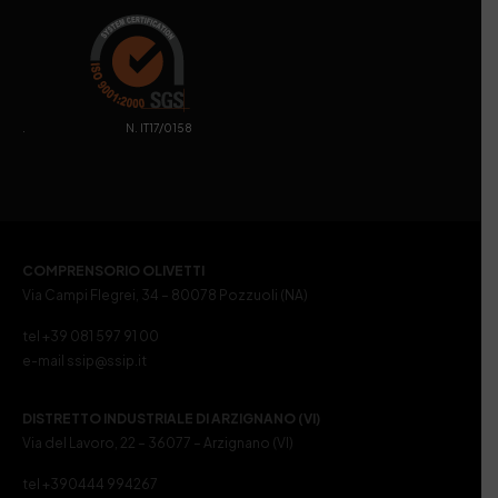
. N. IT17/0158
COMPRENSORIO OLIVETTI
Via Campi Flegrei, 34 – 80078 Pozzuoli (NA)
tel +39 081 597 91 00
e-mail ssip@ssip.it
DISTRETTO INDUSTRIALE DI ARZIGNANO (VI)
Via del Lavoro, 22 – 36077 – Arzignano (VI)
tel +390444 994267