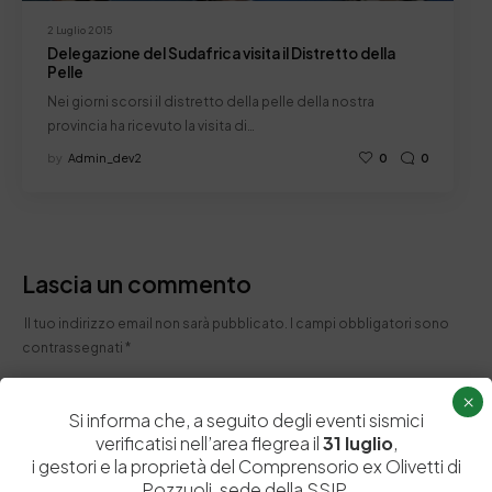
2 Luglio 2015
Delegazione del Sudafrica visita il Distretto della
Pelle
Nei giorni scorsi il distretto della pelle della nostra
provincia ha ricevuto la visita di…
by
Admin_dev2
0
0
Lascia un commento
Il tuo indirizzo email non sarà pubblicato.
I campi obbligatori sono
contrassegnati
*
×
Si informa che, a seguito degli eventi sismici
verificatisi nell’area flegrea il
31 luglio
,
i gestori e la proprietà del Comprensorio ex Olivetti di
Pozzuoli, sede della SSIP,