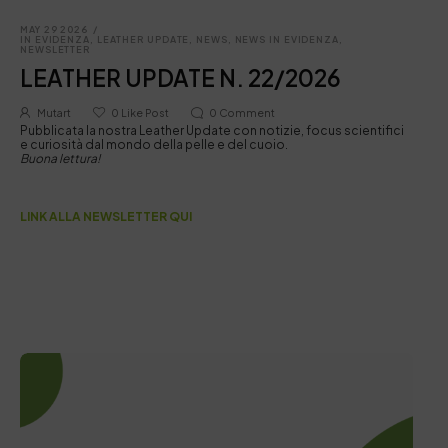
MAY 29 2026
/
IN EVIDENZA
,
LEATHER UPDATE
,
NEWS
,
NEWS IN EVIDENZA
,
NEWSLETTER
LEATHER UPDATE N. 22/2026
Mutart
0
Like Post
0
Comment
Pubblicata la nostra Leather Update con notizie, focus scientifici
e curiosità dal mondo della pelle e del cuoio.
Buona lettura!
LINK ALLA NEWSLETTER QUI