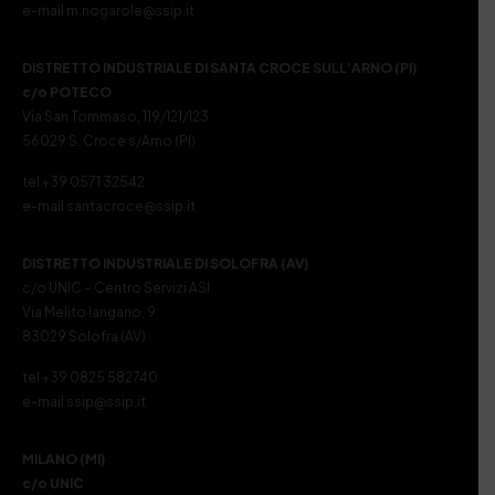
e-mail m.nogarole@ssip.it
DISTRETTO INDUSTRIALE DI SANTA CROCE SULL’ARNO (PI)
c/o POTECO
Via San Tommaso, 119/121/123
56029 S. Croce s/Arno (PI)
tel +39 0571 32542
e-mail santacroce@ssip.it
DISTRETTO INDUSTRIALE DI SOLOFRA (AV)
c/o UNIC – Centro Servizi ASI
Via Melito Iangano, 9
83029 Solofra (AV)
tel +39 0825 582740
e-mail ssip@ssip.it
MILANO (MI)
c/o UNIC