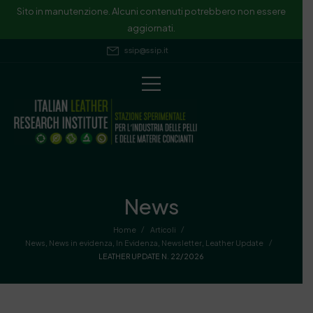
Sito in manutenzione. Alcuni contenuti potrebbero non essere
aggiornati.
ssip@ssip.it
News
/
/
Home
Articoli
/
News
,
News in evidenza
,
In Evidenza
,
Newsletter
,
Leather Update
LEATHER UPDATE N. 22/2026