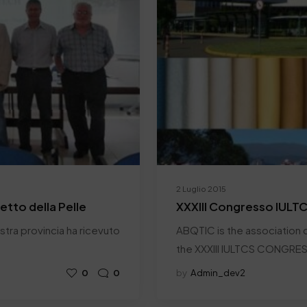
2 Luglio 2015
retto della Pelle
XXXIII Congresso IULT
nostra provincia ha ricevuto
ABQTIC is the association c
the XXXIII IULTCS CONGRE
0
0
by
Admin_dev2