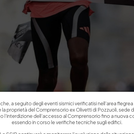
che, a seguito degli eventi sismici verificatisi nell’area flegrea 
 e la proprietà del Comprensorio ex Olivetti di Pozzuoli, sede d
o l’interdizione dell’accesso al Comprensorio fino a nuova 
essendo in corso le verifiche tecniche sugli edifici.