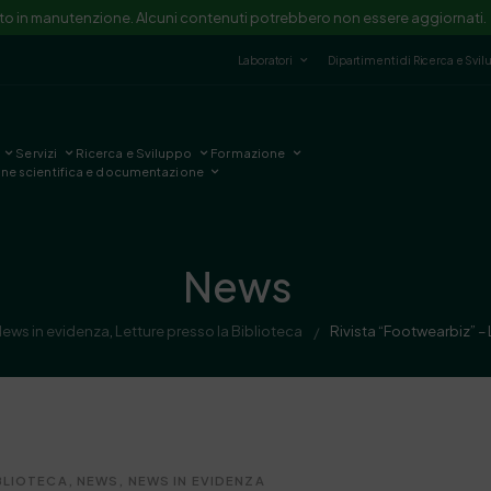
ito in manutenzione. Alcuni contenuti potrebbero non essere aggiornati.
Laboratori
Dipartimenti di Ricerca e Svi
Servizi
Ricerca e Sviluppo
Formazione
one scientifica e documentazione
News
News in evidenza
,
Letture presso la Biblioteca
Rivista “Footwearbiz” – L
/
BLIOTECA
,
NEWS
,
NEWS IN EVIDENZA