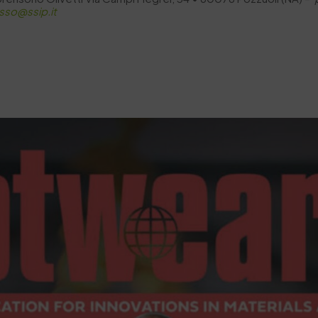
sso@ssip.it