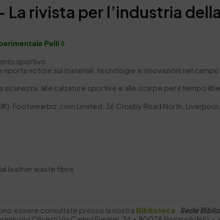
La rivista per l’industria dell
perimentale Pelli ◊
mento sportivo
e riporta notizie sui materiali, tecnologie e innovazioni nel campo 
a sicurezza, alle calzature sportive e alle scarpe per il tempo lib
 (UK), Footwearbiz.com Limited, 36 Crosby Road North, Liverpoo
ial leather waste fibre
sono essere consultate presso la nostra
Biblioteca
Sede Bibli
mprensorio Olivetti Via Campi Flegrei, 34 • 80078 Pozzuoli (NA) –