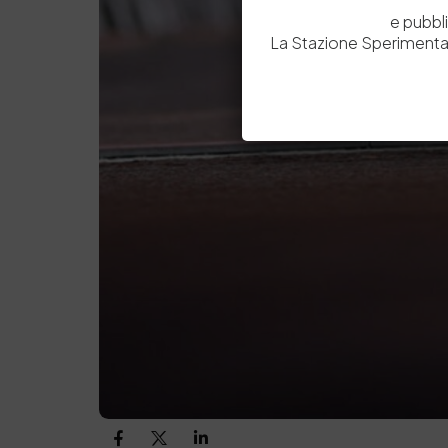
e pubbl
La Stazione Sperimental