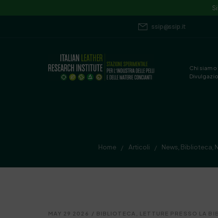
S
ssip@ssip.it
Chi siamo
Divulgazi
Home
Articoli
News
,
Biblioteca
,
/
/
MAY 29 2026
/
BIBLIOTECA
,
LETTURE PRESSO LA BI