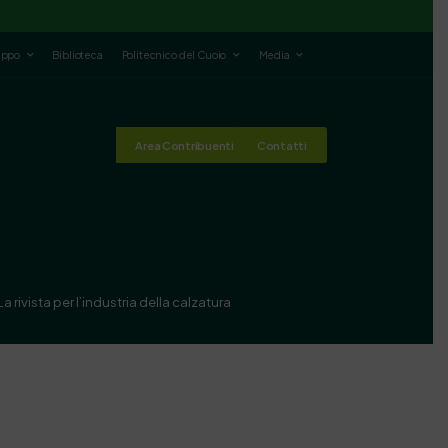
luppo
Biblioteca
Politecnico del Cuoio
Media
Area Contribuenti
Contatti
a rivista per l’industria della calzatura