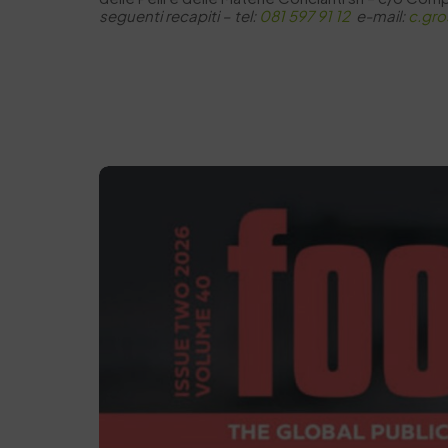
seguenti recapiti –
tel:
081 597 91 12
e-mail:
c.gro