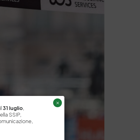
×
il
31 luglio
,
ella SSIP,
comunicazione,