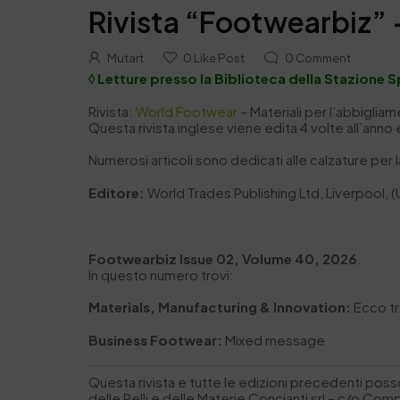
Rivista “Footwearbiz” – 
Mutart
0
Like Post
0
Comment
◊ Letture presso la Biblioteca della Stazione S
Rivista:
World Footwear
– Materiali per l’abbiglia
Questa rivista inglese viene edita 4 volte all’anno 
Numerosi articoli sono dedicati alle calzature per l
Editore:
World Trades Publishing Ltd, Liverpool,
Footwearbiz Issue 02, Volume 40, 2026
.
In questo numero trovi:
Materials, Manufacturing & Innovation:
Ecco tr
Business Footwear:
Mixed message
Questa rivista e tutte le edizioni precedenti pos
delle Pelli e delle Materie Concianti srl – c/o Co