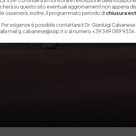
La SSIP continuerà a monitorare l’evoluzione della situazion
icherà su questo sito eventuali aggiornamenti non appena disp
e osserverà, inoltre, il programmato periodo di
chiusura est
Per esigenze è possibile contattare il Dr. Gianluigi Calvanese
alla mail g.calvanese@ssip.it o al numero +39 349 089 9336.