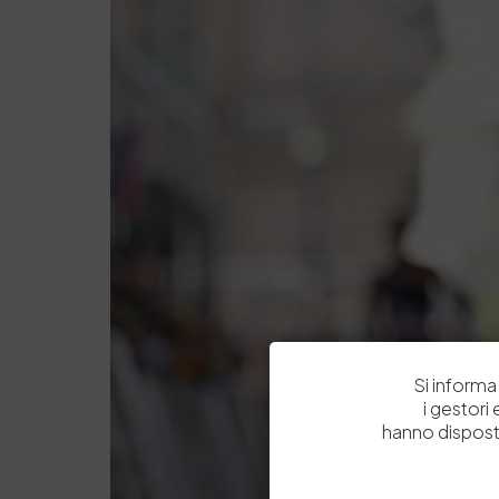
Si informa 
i gestori
hanno dispost