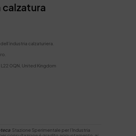
a calzatura
dell’industria calzaturiera.
ero.
l, L22 0QN, United Kingdom
oteca
Stazione Sperimentale per I’Industria
per consultazione è gradito appuntamento ai