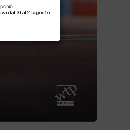
e
onibili.
iva dal 10 al 21 agosto
.