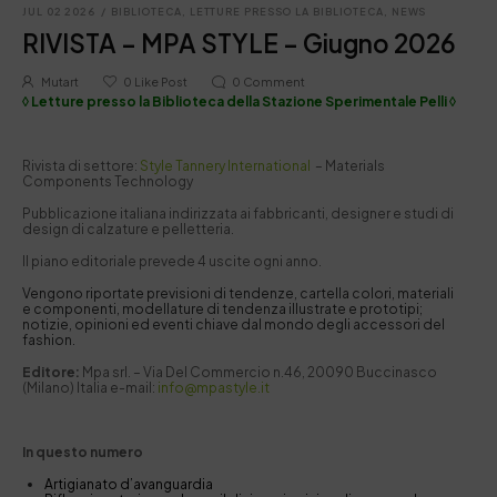
JUL 02 2026
/
BIBLIOTECA
,
LETTURE PRESSO LA BIBLIOTECA
,
NEWS
RIVISTA – MPA STYLE – Giugno 2026
Mutart
0
Like Post
0
Comment
◊ Letture presso la Biblioteca della Stazione Sperimentale Pelli ◊
Rivista di settore:
Style Tannery International
– Materials
Components Technology
Pubblicazione italiana indirizzata ai fabbricanti, designer e studi di
design di calzature e pelletteria.
Il piano editoriale prevede 4 uscite ogni anno.
Vengono riportate previsioni di tendenze, cartella colori, materiali
e componenti, modellature di tendenza illustrate e prototipi;
notizie, opinioni ed eventi chiave dal mondo degli accessori del
fashion.
Editore:
Mpa srl. – Via Del Commercio n.46, 20090 Buccinasco
(Milano) Italia e-mail:
info@mpastyle.it
In questo numero
Artigianato d’avanguardia