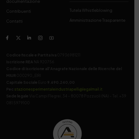
documentazione
Tutela Whistleblowing
Contribuenti
Amministrazione Trasparente
Contatti
Codice fiscale e Partita Iva
07936981211
Iscrizione REA
NA 920756
Codice di iscrizione all’Anagrafe Nazionale delle Ricerche del
MIUR
000290_EIRI
Capitale Sociale
Euro
9.690.240,00
Pec
stazionesperimentaleindustriapelli@legalmail.it
Sede legale
Via Campi Flegrei, 34 – 80078 Pozzuoli (NA) – Tel. +39
081 5979100