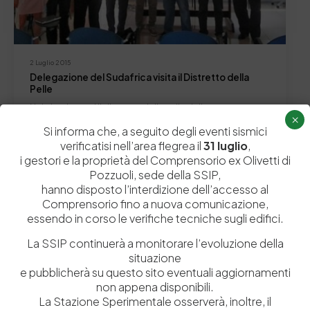
2 Luglio 2015
Delegazione del Sudafrica visita il Distretto della
Pelle
Nei giorni scorsi il distretto della pelle della nostra
×
provincia ha ricevuto la visita di…
Si informa che, a seguito degli eventi sismici
verificatisi nell’area flegrea il
31 luglio
,
by
Admin_dev2
0
0
i gestori e la proprietà del Comprensorio ex Olivetti di
Pozzuoli, sede della SSIP,
hanno disposto l’interdizione dell’accesso al
Comprensorio fino a nuova comunicazione,
essendo in corso le verifiche tecniche sugli edifici.
Lascia un commento
La SSIP continuerà a monitorare l’evoluzione della
Il tuo indirizzo email non sarà pubblicato.
I campi obbligatori sono
situazione
contrassegnati
*
e pubblicherà su questo sito eventuali aggiornamenti
non appena disponibili.
La Stazione Sperimentale osserverà, inoltre, il