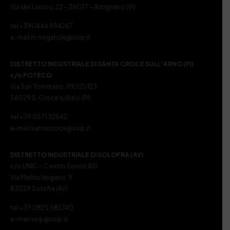
Via del Lavoro, 22 – 36077 – Arzignano (VI)
tel +390444 994267
e-mail m.nogarole@ssip.it
DISTRETTO INDUSTRIALE DI SANTA CROCE SULL’ARNO (PI)
c/o POTECO
Via San Tommaso, 119/121/123
56029 S. Croce s/Arno (PI)
tel +39 0571 32542
e-mail santacroce@ssip.it
DISTRETTO INDUSTRIALE DI SOLOFRA (AV)
c/o UNIC – Centro Servizi ASI
Via Melito Iangano, 9
83029 Solofra (AV)
tel +39 0825 582740
e-mail ssip@ssip.it