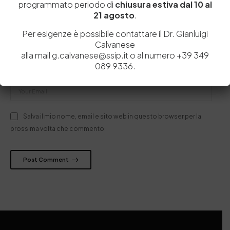
programmato periodo di
chiusura estiva dal 10 al
21 agosto
.
Per esigenze è possibile contattare il Dr. Gianluigi
Calvanese
alla mail g.calvanese@ssip.it o al numero +39 349
089 9336.
Salva il mio nome, email e sito web in questo browser per la
prossima volta che commento.
Post Comment