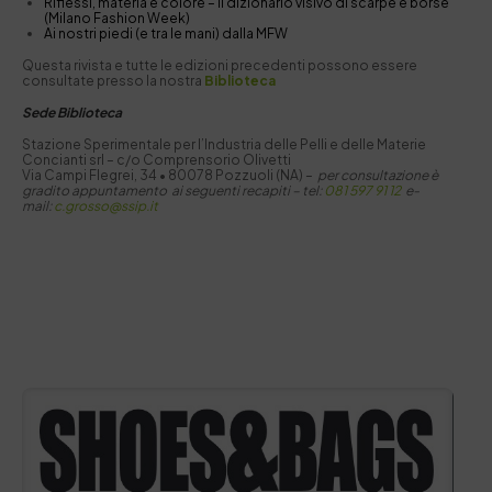
Riflessi, materia e colore – il dizionario visivo di scarpe e borse
(Milano Fashion Week)
Ai nostri piedi (e tra le mani) dalla MFW
Questa rivista e tutte le edizioni precedenti possono essere
consultate presso la nostra
Biblioteca
Sede Biblioteca
Stazione Sperimentale per I’Industria delle Pelli e delle Materie
Concianti srl – c/o Comprensorio Olivetti
Via Campi Flegrei, 34 • 80078 Pozzuoli (NA) –
per consultazione è
gradito appuntamento ai seguenti recapiti –
tel:
081 597 91 12
e-
mail:
c.grosso@ssip.it