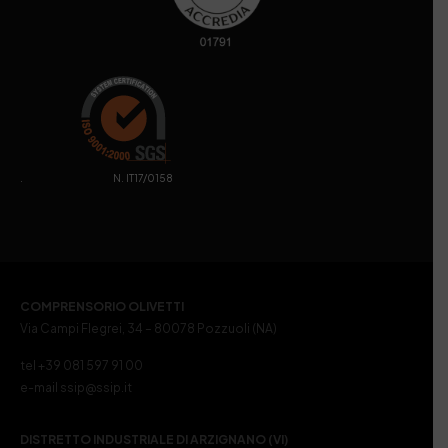
. N. IT17/0158
COMPRENSORIO OLIVETTI
Via Campi Flegrei, 34 – 80078 Pozzuoli (NA)
tel +39 081 597 91 00
e-mail ssip@ssip.it
DISTRETTO INDUSTRIALE DI ARZIGNANO (VI)