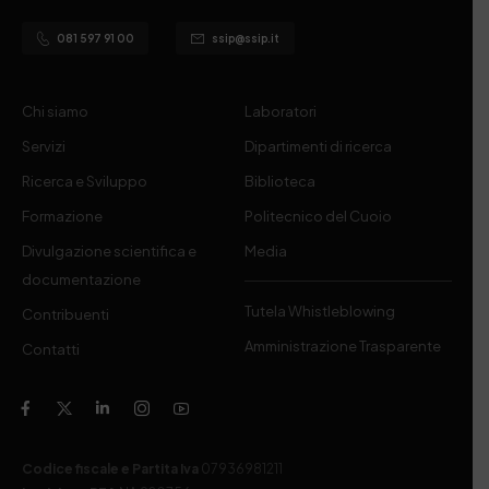
081 597 91 00
ssip@ssip.it
Chi siamo
Laboratori
Servizi
Dipartimenti di ricerca
Ricerca e Sviluppo
Biblioteca
Formazione
Politecnico del Cuoio
Divulgazione scientifica e
Media
documentazione
Tutela Whistleblowing
Contribuenti
Amministrazione Trasparente
Contatti
Codice fiscale e Partita Iva
07936981211