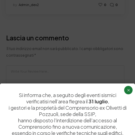
by
Admin_dev2
0
0
Lascia un commento
Il tuo indirizzo email non sarà pubblicato.
I campi obbligatori sono
contrassegnati
*
×
Si informa che, a seguito degli eventi sismici
verificatisi nell’area flegrea il
31 luglio
,
i gestori e la proprietà del Comprensorio ex Olivetti di
Pozzuoli, sede della SSIP,
hanno disposto l’interdizione dell’accesso al
Comprensorio fino a nuova comunicazione,
essendo in corso le verifiche tecniche sugli edifici.