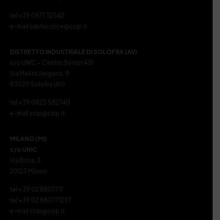
tel +39 0571 32542
e-mail santacroce@ssip.it
DISTRETTO INDUSTRIALE DI SOLOFRA (AV)
c/o UNIC – Centro Servizi ASI
Via Melito Iangano, 9
83029 Solofra (AV)
tel +39 0825 582740
e-mail ssip@ssip.it
MILANO (MI)
c/o UNIC
Via Brisa, 3
20123 Milano
tel +39 02 8807711
tel +39 02 880771297
e-mail ssip@ssip.it