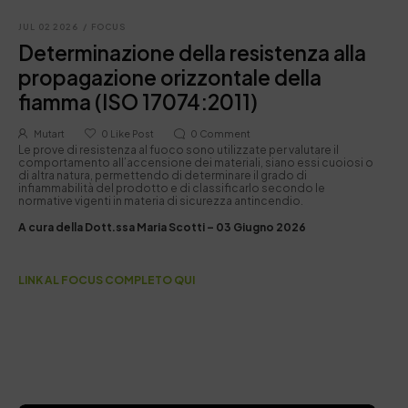
JUL 02 2026
/
FOCUS
Determinazione della resistenza alla
propagazione orizzontale della
fiamma (ISO 17074:2011)
Mutart
0
Like Post
0
Comment
Le prove di resistenza al fuoco sono utilizzate per valutare il
comportamento all’accensione dei materiali, siano essi cuoiosi o
di altra natura, permettendo di determinare il grado di
infiammabilità del prodotto e di classificarlo secondo le
normative vigenti in materia di sicurezza antincendio.
A cura della Dott.ssa Maria Scotti – 03 Giugno 2026
LINK AL FOCUS COMPLETO QUI