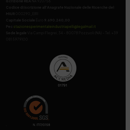
Iscrizione REA
NA 920756
Codice di iscrizione all’Anagrafe Nazionale delle Ricerche del
MIUR
000290_EIRI
Capitale Sociale
Euro
9.690.240,00
Pec
stazionesperimentaleindustriapelli@legalmail.it
Sede legale
Via Campi Flegrei, 34 – 80078 Pozzuoli (NA) – Tel. +39
081 5979100
. N. IT17/0158