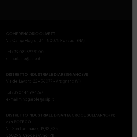
COMPRENSORIO OLIVETTI
Via Campi Flegrei, 34 – 80078 Pozzuoli (NA)
tel +39 081 597 91 00
e-mail ssip@ssip.it
DISTRETTO INDUSTRIALE DI ARZIGNANO (VI)
Via del Lavoro, 22 – 36077 – Arzignano (VI)
tel +390444 994267
e-mail m.nogarole@ssip.it
DISTRETTO INDUSTRIALE DI SANTA CROCE SULL’ARNO (PI)
c/o POTECO
Via San Tommaso, 119/121/123
56029 S. Croce s/Arno (PI)