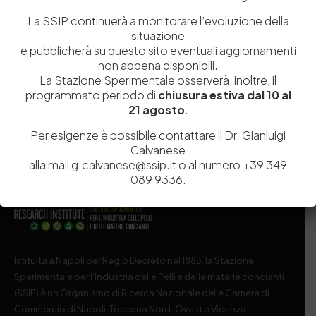
La SSIP continuerà a monitorare l’evoluzione della
Salva il mio nome, email e sito web in questo browser per la
situazione
prossima volta che commento.
e pubblicherà su questo sito eventuali aggiornamenti
non appena disponibili.
La Stazione Sperimentale osserverà, inoltre, il
Post Comment
programmato periodo di
chiusura estiva dal 10 al
21 agosto
.
Per esigenze è possibile contattare il Dr. Gianluigi
Calvanese
alla mail g.calvanese@ssip.it o al numero +39 349
089 9336.
Istituita a Napoli per Regio Decreto nel 1885, la Stazione
Sperimentale per l’Industria delle Pelli e delle materie concianti
(SSIP) è un Organismo di Ricerca Nazionale delle Camere di
Commercio di Napoli, Toscana Nord-Ovest e Vicenza.