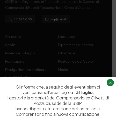
(SSIP) è un Organismo di Ricerca Nazionale delle Camere di
Commercio di Napoli, Toscana Nord-Ovest e Vicenza.
081 597 91 00
ssip@ssip.it
Chi siamo
Laboratori
Servizi
Dipartimenti di ricerca
Ricerca e Sviluppo
Biblioteca
Formazione
Politecnico del Cuoio
Divulgazione scientifica e
Media
documentazione
×
Tutela Whistleblowing
Contribuenti
Si informa che, a seguito degli eventi sismici
verificatisi nell’area flegrea il
31 luglio
,
Amministrazione Trasparente
Contatti
i gestori e la proprietà del Comprensorio ex Olivetti di
Pozzuoli, sede della SSIP,
hanno disposto l’interdizione dell’accesso al
Comprensorio fino a nuova comunicazione,