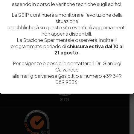
essendo in corso le verifiche tecniche sugli edifici.
Codice fiscale e Partita Iva
07936981211
Iscrizione REA
NA 920756
La SSIP continuerà a monitorare l’evoluzione della
Codice di iscrizione all’Anagrafe Nazionale delle Ricerche del
situazione
MIUR
000290_EIRI
e pubblicherà su questo sito eventuali aggiornamenti
Capitale Sociale
Euro
9.690.240,00
non appena disponibili.
La Stazione Sperimentale osserverà, inoltre, il
Pec
stazionesperimentaleindustriapelli@legalmail.it
programmato periodo di
chiusura estiva dal 10 al
Sede legale
Via Campi Flegrei, 34 – 80078 Pozzuoli (NA) – Tel. +39
21 agosto
.
081 5979100
Per esigenze è possibile contattare il Dr. Gianluigi
Calvanese
alla mail g.calvanese@ssip.it o al numero +39 349
089 9336.