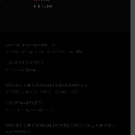
. N. IT17/0158
COMPRENSORIO OLIVETTI
Via Campi Flegrei, 34 – 80078 Pozzuoli (NA)
tel +39 081 597 91 00
e-mail ssip@ssip.it
DISTRETTO INDUSTRIALE DI ARZIGNANO (VI)
Via del Lavoro, 22 – 36077 – Arzignano (VI)
tel +390444 994267
e-mail m.nogarole@ssip.it
DISTRETTO INDUSTRIALE DI SANTA CROCE SULL’ARNO (PI)
c/o POTECO