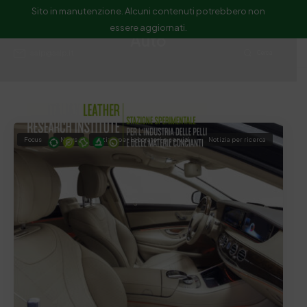
Sito in manutenzione. Alcuni contenuti potrebbero non
essere aggiornati.
Auto
ssip@ssip.it
Cerca
Focus
News
notizia per Laboratori e servizi
Notizia per ricerca