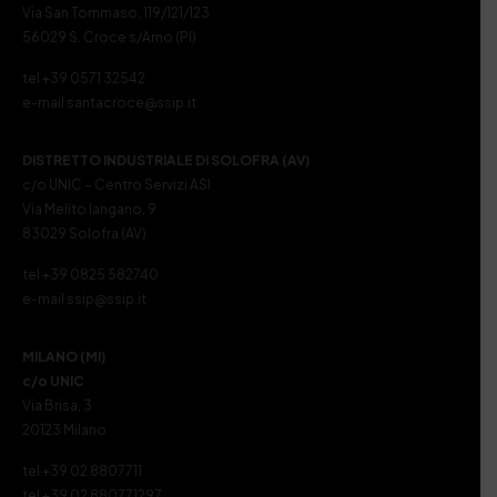
Via San Tommaso, 119/121/123
56029 S. Croce s/Arno (PI)
tel +39 0571 32542
e-mail santacroce@ssip.it
DISTRETTO INDUSTRIALE DI SOLOFRA (AV)
c/o UNIC – Centro Servizi ASI
Via Melito Iangano, 9
83029 Solofra (AV)
tel +39 0825 582740
e-mail ssip@ssip.it
MILANO (MI)
c/o UNIC
Via Brisa, 3
20123 Milano
tel +39 02 8807711
tel +39 02 880771297