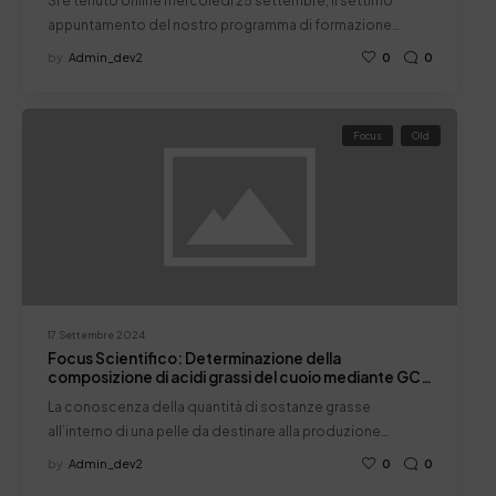
Si è tenuto online mercoledì 25 settembre, il settimo
appuntamento del nostro programma di formazione…
by
Admin_dev2
0
0
Focus
Old
17 Settembre 2024
Focus Scientifico: Determinazione della
composizione di acidi grassi del cuoio mediante GC-
MS.
La conoscenza della quantità di sostanze grasse
all’interno di una pelle da destinare alla produzione…
by
Admin_dev2
0
0