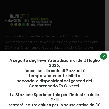
Istituita a Napoli per Regio Decreto nel 1885, la Stazione
Sperimentale per l’Industria delle Pelli e delle materie concianti
(SSIP) è un Organismo di Ricerca Nazionale delle Camere di
Commercio di Napoli, Toscana Nord-Ovest e Vicenza.
×
A seguito degli eventi bradisismici del 31 luglio
081 597 91 00
ssip@ssip.it
2026,
l’accesso alla sede di Pozzuoli è
temporaneamente inibito
secondo le disposizioni dei gestori del
Chi siamo
Laboratori
Comprensorio Ex Olivetti.
Servizi
Dipartimenti di ricerca
La Stazione Sperimentale per l’Industria delle
Ricerca e Sviluppo
Biblioteca
Pelli
Formazione
Politecnico del Cuoio
resterà inoltre chiusa per la pausa estiva dal 10