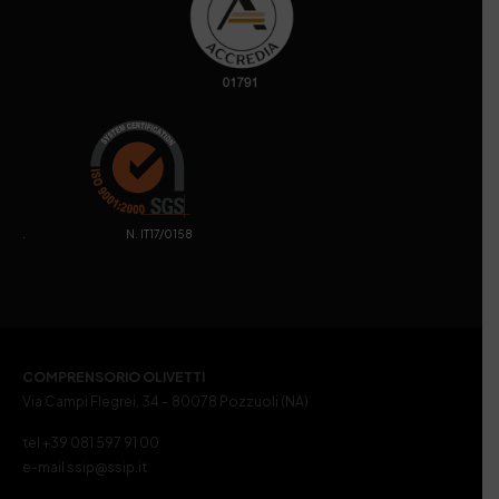
. N. IT17/0158
COMPRENSORIO OLIVETTI
Via Campi Flegrei, 34 – 80078 Pozzuoli (NA)
tel +39 081 597 91 00
e-mail ssip@ssip.it