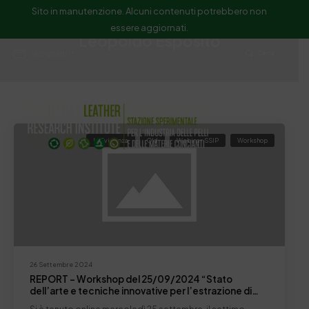
Sito in manutenzione. Alcuni contenuti potrebbero non
essere aggiornati.
Leopoldo Esposito
ssip@ssip.it
Cerca
In Evidenza
Old
Webinar SSIP
Workshop
26 Settembre 2024
REPORT – Workshop del 25/09/2024 “Stato
dell’arte e tecniche innovative per l’estrazione di
analiti di interesse”