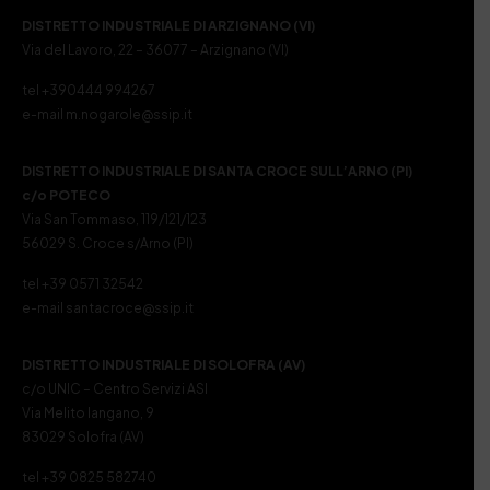
DISTRETTO INDUSTRIALE DI ARZIGNANO (VI)
Via del Lavoro, 22 – 36077 – Arzignano (VI)
tel +390444 994267
e-mail m.nogarole@ssip.it
DISTRETTO INDUSTRIALE DI SANTA CROCE SULL’ARNO (PI)
c/o POTECO
Via San Tommaso, 119/121/123
56029 S. Croce s/Arno (PI)
tel +39 0571 32542
e-mail santacroce@ssip.it
DISTRETTO INDUSTRIALE DI SOLOFRA (AV)
c/o UNIC – Centro Servizi ASI
Via Melito Iangano, 9
83029 Solofra (AV)
tel +39 0825 582740