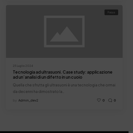
Focus
25 Luglio 2024
Tecnologia ad ultrasuoni. Case study: applicazione
ad un’analisi di un difetto in un cuoio
Quella che sfrutta gli ultrasuoni è una tecnologia che ormai
da decenni ha dimostrato la…
by
Admin_dev2
0
0