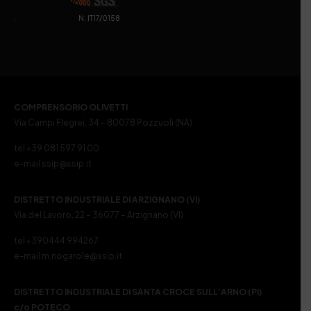
. N. IT17/0158
COMPRENSORIO OLIVETTI
Via Campi Flegrei, 34 – 80078 Pozzuoli (NA)
tel +39 081 597 91 00
e-mail ssip@ssip.it
DISTRETTO INDUSTRIALE DI ARZIGNANO (VI)
Via del Lavoro, 22 – 36077 – Arzignano (VI)
tel +390444 994267
e-mail m.nogarole@ssip.it
DISTRETTO INDUSTRIALE DI SANTA CROCE SULL’ARNO (PI)
c/o POTECO