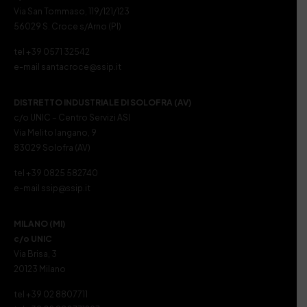
Via San Tommaso, 119/121/123
56029 S. Croce s/Arno (PI)
tel +39 0571 32542
e-mail santacroce@ssip.it
DISTRETTO INDUSTRIALE DI SOLOFRA (AV)
c/o UNIC – Centro Servizi ASI
Via Melito Iangano, 9
83029 Solofra (AV)
tel +39 0825 582740
e-mail ssip@ssip.it
MILANO (MI)
c/o UNIC
Via Brisa, 3
20123 Milano
tel +39 02 8807711