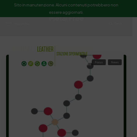
Sito in manutenzione. Alcuni contenuti potrebbero non
essere aggiornati.
Metal Free
ssip@ssip.it
Cerca
Focus
News