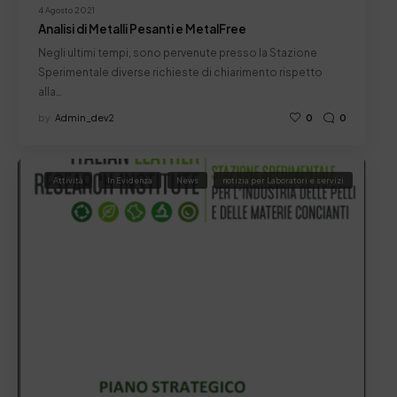
4 Agosto 2021
Analisi di Metalli Pesanti e MetalFree
Negli ultimi tempi, sono pervenute presso la Stazione
Sperimentale diverse richieste di chiarimento rispetto
alla…
by
Admin_dev2
0
0
Attività
In Evidenza
News
notizia per Laboratori e servizi