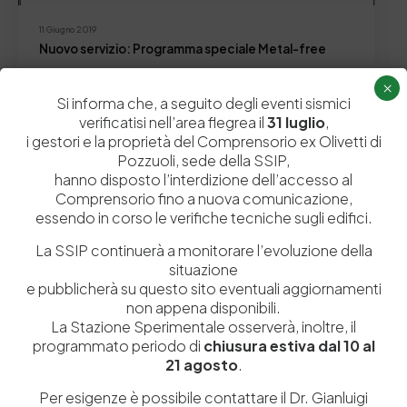
11 Giugno 2019
Nuovo servizio: Programma speciale Metal-free
La Stazione Sperimentale per l’Industria delle Pelli, ha
×
istituito un Programma Speciale denominato “Metal-free”
Si informa che, a seguito degli eventi sismici
(MF) con lo…
verificatisi nell’area flegrea il
31 luglio
,
i gestori e la proprietà del Comprensorio ex Olivetti di
by
Admin_dev2
0
0
Pozzuoli, sede della SSIP,
hanno disposto l’interdizione dell’accesso al
Comprensorio fino a nuova comunicazione,
essendo in corso le verifiche tecniche sugli edifici.
La SSIP continuerà a monitorare l’evoluzione della
situazione
e pubblicherà su questo sito eventuali aggiornamenti
non appena disponibili.
La Stazione Sperimentale osserverà, inoltre, il
programmato periodo di
chiusura estiva dal 10 al
21 agosto
.
Istituita a Napoli per Regio Decreto nel 1885, la Stazione
Per esigenze è possibile contattare il Dr. Gianluigi
Sperimentale per l’Industria delle Pelli e delle materie concianti