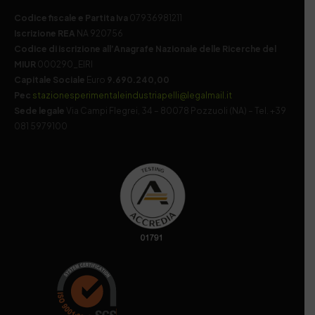
Codice fiscale e Partita Iva
07936981211
Iscrizione REA
NA 920756
Codice di iscrizione all’Anagrafe Nazionale delle Ricerche del
MIUR
000290_EIRI
Capitale Sociale
Euro
9.690.240,00
Pec
stazionesperimentaleindustriapelli@legalmail.it
Sede legale
Via Campi Flegrei, 34 – 80078 Pozzuoli (NA) – Tel. +39
081 5979100