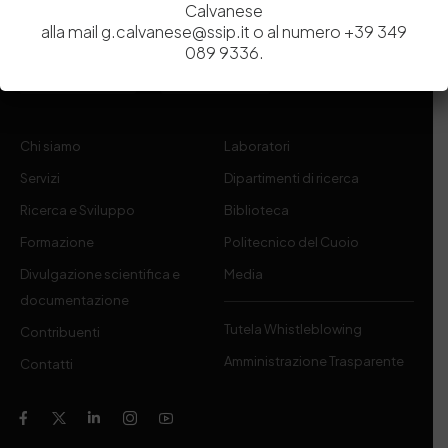
Calvanese
(SSIP) è un Organismo di Ricerca Nazionale delle Camere di
alla mail g.calvanese@ssip.it o al numero +39 349
Commercio di Napoli, Toscana Nord-Ovest e Vicenza.
089 9336.
081 597 91 00
ssip@ssip.it
Chi siamo
Laboratori
Servizi
Dipartimenti di ricerca
Ricerca e Sviluppo
Biblioteca
Formazione
Politecnico del Cuoio
Divulgazione scientifica e
Media
documentazione
Tutela Whistleblowing
Contribuenti
Amministrazione Trasparente
Contatti