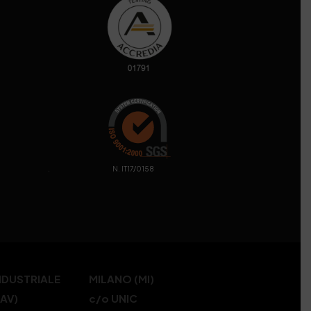
. N. IT17/0158
NDUSTRIALE
MILANO (MI)
(AV)
c/o UNIC