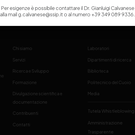
Per esigenze è possibile contattare il Dr. Gianluigi Calvanese
alla mail g.calvanese@ssip.it o al numero +39 349 089 9336.
Chi siamo
Laboratori
Servizi
Dipartimenti di ricerca
Ricerca e Sviluppo
Biblioteca
one
Formazione
Politecnico del Cuoio
Divulgazione scientifica e
Media
-
documentazione
Tutela Whistleblowing
Contribuenti
Amministrazione
Contatti
Trasparente