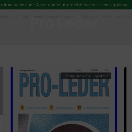
to in manutenzione. Alcuni contenuti potrebbero non essere aggiornati.
Pro Leder
Laboratori
Dipartimenti di Ricerca e Sviluppo
Biblioteca
Politecnico del Cuo
Servizi
Ricerca e Sviluppo
Formazione
e scientifica e documentazione
Letture presso la Biblioteca