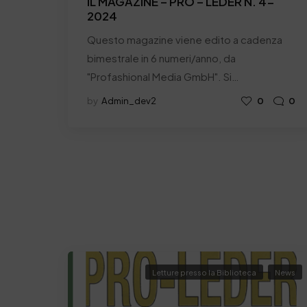
IL MAGAZINE – PRO – LEDER N. 4-
2024
Questo magazine viene edito a cadenza
bimestrale in 6 numeri/anno, da
"Profashional Media GmbH". Si…
by
Admin_dev2
0
0
Letture presso la Biblioteca
News