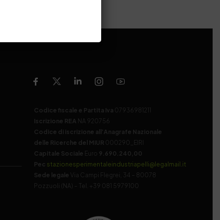
Codice fiscale e Partita Iva
07936981211
Iscrizione REA
NA 920756
Codice di iscrizione all’Anagrafe Nazionale
delle Ricerche del MIUR
000290_EIRI
Capitale Sociale
Euro
9.690.240,00
Pec
stazionesperimentaleindustriapelli@legalmail.it
Sede legale
Via Campi Flegrei, 34 – 80078
Pozzuoli (NA) – Tel. +39 081 5979100