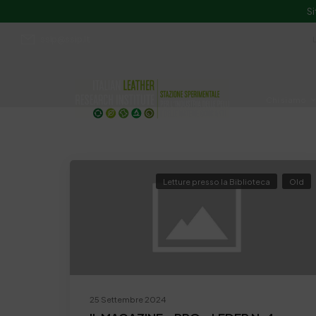
Si
ssip@ssip.it
Chi siamo
Divulgazion
Letture presso la Biblioteca
Old
25 Settembre 2024