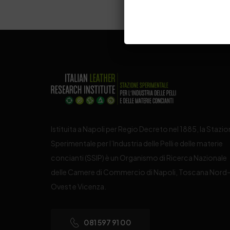
Istituita a Napoli per Regio Decreto nel 1885, la Stazi
Sperimentale per l’Industria delle Pelli e delle materie
concianti (SSIP) è un Organismo di Ricerca Nazionale
delle Camere di Commercio di Napoli, Toscana Nord
Ovest e Vicenza.
081 597 91 00