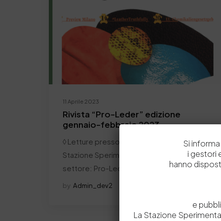
11 Aprile 2023
Rivista “Pro-Leder” edizione
gennaio-febbraio 2023
◊ Letture presso la Biblioteca della
Si informa 
i gestori
Stazione Sperimentale Pelli ◊ Rivista di
hanno dispost
settore: Pro-Leder …
by
Admin_dev2
0
0
e pubbl
La Stazione Sperimental