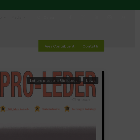
io
Media
Cerca
Area Contribuenti
Contatti
Letture presso la Biblioteca
News