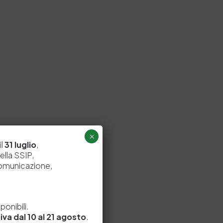
×
il
31 luglio
,
ella SSIP,
comunicazione,
e
onibili.
iva dal 10 al 21 agosto
.