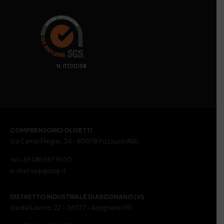
. N. IT17/0158
COMPRENSORIO OLIVETTI
Via Campi Flegrei, 34 – 80078 Pozzuoli (NA)
tel +39 081 597 91 00
e-mail ssip@ssip.it
DISTRETTO INDUSTRIALE DI ARZIGNANO (VI)
Via del Lavoro, 22 – 36077 – Arzignano (VI)