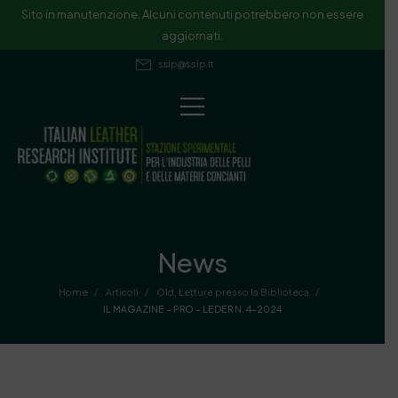
Sito in manutenzione. Alcuni contenuti potrebbero non essere
aggiornati.
ssip@ssip.it
News
/
/
/
Home
Articoli
Old
,
Letture presso la Biblioteca
IL MAGAZINE – PRO – LEDER N. 4-2024