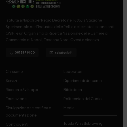
Istituita a Napoli per Regio Decreto nel 1885, la Stazione
Sperimentale per l’Industria delle Pelli e delle materie concianti
(SSIP) è un Organismo di Ricerca Nazionale delle Camere di
Commercio di Napoli, Toscana Nord-Ovest e Vicenza.
081 597 91 00
ssip@ssip.it
Chi siamo
Laboratori
Servizi
Dipartimenti di ricerca
Ricerca e Sviluppo
Biblioteca
Formazione
Politecnico del Cuoio
Divulgazione scientifica e
Media
documentazione
Tutela Whistleblowing
Contribuenti