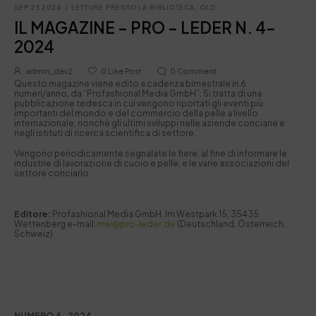
SEP 25 2024
/
LETTURE PRESSO LA BIBLIOTECA
,
OLD
IL MAGAZINE – PRO – LEDER N. 4-
2024
admin_dev2
0
Like Post
0
Comment
Questo magazine viene edito a cadenza bimestrale in 6
numeri/anno, da “Profashional Media GmbH”. Si tratta di una
pubblicazione tedesca in cui vengono riportati gli eventi più
importanti del mondo e del commercio della pelle a livello
internazionale, nonchè gli ultimi sviluppi nelle aziende conciarie e
negli istituti di ricerca scientifica di settore.
Vengono periodicamente segnalate le fiere, al fine di informare le
industrie di lavorazione di cuoio e pelle, e le varie associazioni del
settore conciario.
Editore:
Profashional Media GmbH, Im Westpark 15, 35435
Wettenberg e-mail:
mw@pro-leder.de
(Deutschland, Österreich,
Schweiz)
NUMERO 4- 2024