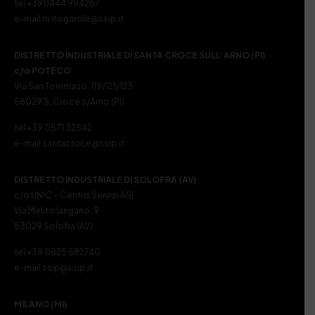
tel +390444 994267
e-mail m.nogarole@ssip.it
DISTRETTO INDUSTRIALE DI SANTA CROCE SULL’ARNO (PI)
c/o POTECO
Via San Tommaso, 119/121/123
56029 S. Croce s/Arno (PI)
tel +39 0571 32542
e-mail santacroce@ssip.it
DISTRETTO INDUSTRIALE DI SOLOFRA (AV)
c/o UNIC – Centro Servizi ASI
Via Melito Iangano, 9
83029 Solofra (AV)
tel +39 0825 582740
e-mail ssip@ssip.it
MILANO (MI)