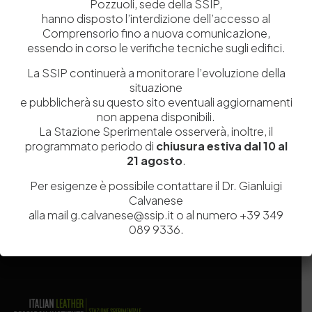
Pozzuoli, sede della SSIP,
hanno disposto l’interdizione dell’accesso al
Comprensorio fino a nuova comunicazione,
essendo in corso le verifiche tecniche sugli edifici.
La SSIP continuerà a monitorare l’evoluzione della
situazione
e pubblicherà su questo sito eventuali aggiornamenti
non appena disponibili.
Salva il mio nome, email e sito web in questo browser per la
La Stazione Sperimentale osserverà, inoltre, il
prossima volta che commento.
programmato periodo di
chiusura estiva dal 10 al
21 agosto
.
Per esigenze è possibile contattare il Dr. Gianluigi
Post Comment
Calvanese
alla mail g.calvanese@ssip.it o al numero +39 349
089 9336.