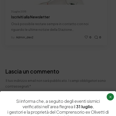
3 Luglio 2015
Iscriviti alla Newsletter
Ora è possibile restare sempre in contatto con noi
riguardo le ultime notizie della Stazione…
by
Admin_dev2
0
0
Lascia un commento
Il tuo indirizzo email non sarà pubblicato.
I campi obbligatori sono
contrassegnati
*
×
Si informa che, a seguito degli eventi sismici
verificatisi nell’area flegrea il
31 luglio
,
i gestori e la proprietà del Comprensorio ex Olivetti di