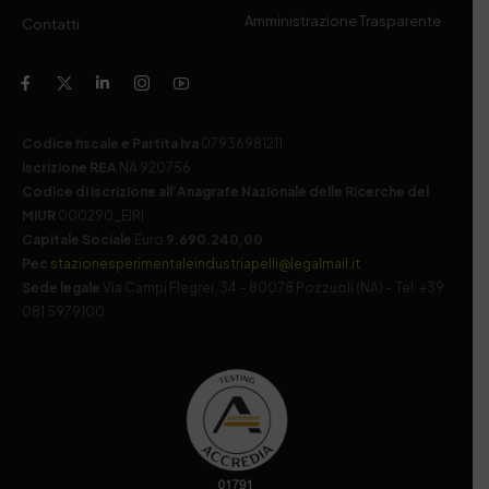
Amministrazione Trasparente
Contatti
Codice fiscale e Partita Iva
07936981211
Iscrizione REA
NA 920756
Codice di iscrizione all’Anagrafe Nazionale delle Ricerche del
MIUR
000290_EIRI
Capitale Sociale
Euro
9.690.240,00
Pec
stazionesperimentaleindustriapelli@legalmail.it
Sede legale
Via Campi Flegrei, 34 – 80078 Pozzuoli (NA) – Tel. +39
081 5979100