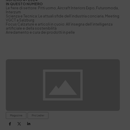
IN QUESTO NUMERO
Le fiere di settore: Pitti uomo, Aircraft Interiors Expo, Futuromoda,
Interzum
Scienza e Tecnica: Le attuali sfide dell’industria conciaria, Meeting
VGCT a Salzburg
Focus Calzature e articoli in cuoio: All’insegna dell’intelligenza
artificiale e della sostenibilità
Arredamento e cura dei prodotti in pelle
Magazine
Pro Leder