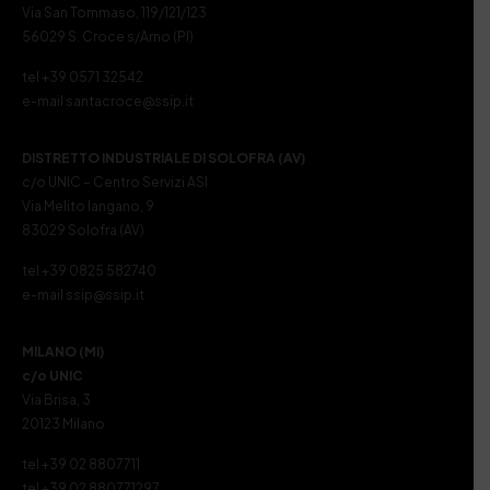
Via San Tommaso, 119/121/123
56029 S. Croce s/Arno (PI)
tel +39 0571 32542
e-mail santacroce@ssip.it
DISTRETTO INDUSTRIALE DI SOLOFRA (AV)
c/o UNIC – Centro Servizi ASI
Via Melito Iangano, 9
83029 Solofra (AV)
tel +39 0825 582740
e-mail ssip@ssip.it
MILANO (MI)
c/o UNIC
Via Brisa, 3
20123 Milano
tel +39 02 8807711
tel +39 02 880771297