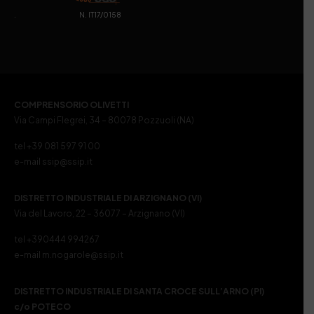
. N. IT17/0158
COMPRENSORIO OLIVETTI
Via Campi Flegrei, 34 – 80078 Pozzuoli (NA)
tel +39 081 597 91 00
e-mail ssip@ssip.it
DISTRETTO INDUSTRIALE DI ARZIGNANO (VI)
Via del Lavoro, 22 – 36077 – Arzignano (VI)
tel +390444 994267
e-mail m.nogarole@ssip.it
DISTRETTO INDUSTRIALE DI SANTA CROCE SULL’ARNO (PI)
c/o POTECO