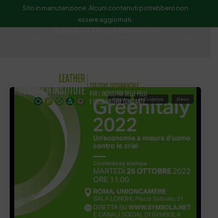
Sito in manutenzione. Alcuni contenuti potrebbero non
essere aggiornati.
Rapporto GreenItaly
ssip@ssip.it
Cerca
Focus
In Evidenza
News