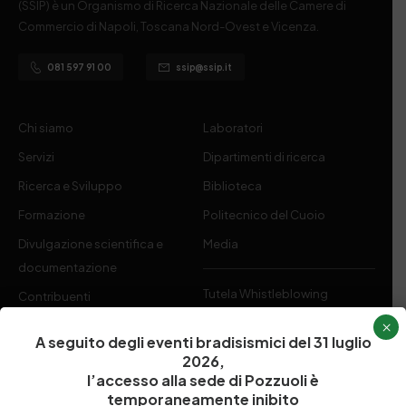
(SSIP) è un Organismo di Ricerca Nazionale delle Camere di
Commercio di Napoli, Toscana Nord-Ovest e Vicenza.
081 597 91 00
ssip@ssip.it
Chi siamo
Laboratori
Servizi
Dipartimenti di ricerca
Ricerca e Sviluppo
Biblioteca
Formazione
Politecnico del Cuoio
Divulgazione scientifica e
Media
documentazione
Tutela Whistleblowing
Contribuenti
Amministrazione Trasparente
×
Contatti
A seguito degli eventi bradisismici del 31 luglio
2026,
l’accesso alla sede di Pozzuoli è
temporaneamente inibito