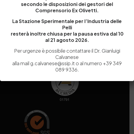
secondo le disposizioni dei gestori del
Codice fiscale e Partita Iva
07936981211
Comprensorio Ex Olivetti.
Iscrizione REA
NA 920756
Codice di iscrizione all’Anagrafe Nazionale delle Ricerche del
La Stazione Sperimentale per l’Industria delle
MIUR
000290_EIRI
Pelli
Capitale Sociale
Euro
9.690.240,00
resterà inoltre chiusa per la pausa estiva dal 10
al 21 agosto 2026.
Pec
stazionesperimentaleindustriapelli@legalmail.it
Sede legale
Via Campi Flegrei, 34 – 80078 Pozzuoli (NA) – Tel. +39
Per urgenze è possibile contattare il Dr. Gianluigi
081 5979100
Calvanese
alla mail g.calvanese@ssip.it o al numero +39 349
089 9336.