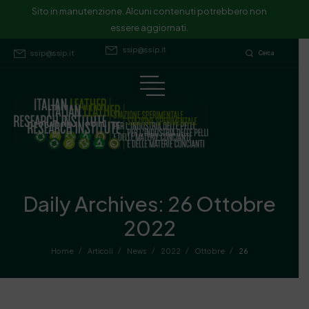
Sito in manutenzione. Alcuni contenuti potrebbero non essere
Sito in manutenzione. Alcuni contenuti potrebbero non
essere aggiornati.
aggiornati.
ssip@ssip.it
ssip@ssip.it
Cerca
Daily Archives: 26 Ottobre
2022
/
/
/
/
/
Home
Articoli
News
2022
Ottobre
26