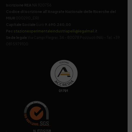
Iscrizione REA
NA 920756
Codice di iscrizione all’Anagrafe Nazionale delle Ricerche del
MIUR
000290_EIRI
Capitale Sociale
Euro
9.690.240,00
Pec
stazionesperimentaleindustriapelli@legalmail.it
Sede legale
Via Campi Flegrei, 34 – 80078 Pozzuoli (NA) – Tel. +39
081 5979100
. N. IT17/0158