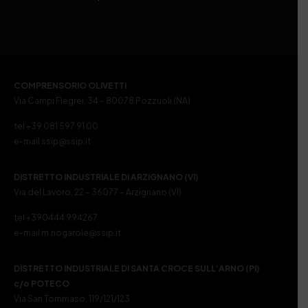
COMPRENSORIO OLIVETTI
Via Campi Flegrei, 34 – 80078 Pozzuoli (NA)
tel +39 081 597 91 00
e-mail ssip@ssip.it
DISTRETTO INDUSTRIALE DI ARZIGNANO (VI)
Via del Lavoro, 22 – 36077 – Arzignano (VI)
tel +390444 994267
e-mail m.nogarole@ssip.it
DISTRETTO INDUSTRIALE DI SANTA CROCE SULL’ARNO (PI)
c/o POTECO
Via San Tommaso, 119/121/123