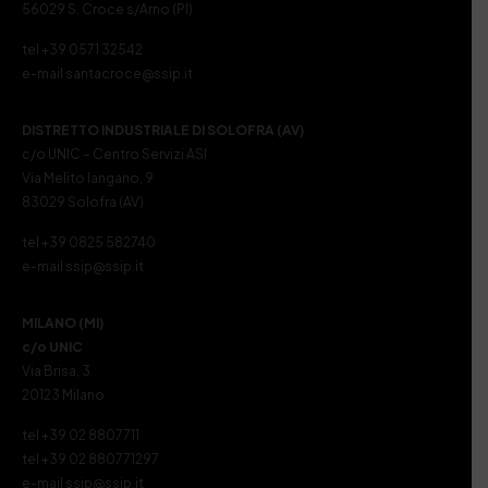
56029 S. Croce s/Arno (PI)
tel +39 0571 32542
e-mail santacroce@ssip.it
DISTRETTO INDUSTRIALE DI SOLOFRA (AV)
c/o UNIC – Centro Servizi ASI
Via Melito Iangano, 9
83029 Solofra (AV)
tel +39 0825 582740
e-mail ssip@ssip.it
MILANO (MI)
c/o UNIC
Via Brisa, 3
20123 Milano
tel +39 02 8807711
tel +39 02 880771297
e-mail ssip@ssip.it