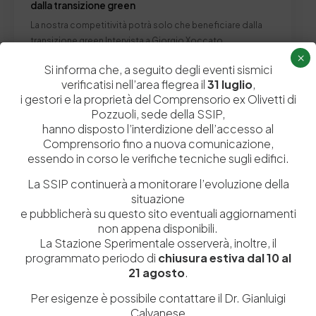
dalla transizione green
La nostra competitività potrà solo che beneficiare dalla
transizione green Intervista a Giorgio Xoccato,
×
Presidente…
Si informa che, a seguito degli eventi sismici
by
Admin_dev2
0
0
verificatisi nell’area flegrea il
31 luglio
,
i gestori e la proprietà del Comprensorio ex Olivetti di
Pozzuoli, sede della SSIP,
hanno disposto l’interdizione dell’accesso al
Focus
In Evidenza
News
Comprensorio fino a nuova comunicazione,
essendo in corso le verifiche tecniche sugli edifici.
La SSIP continuerà a monitorare l’evoluzione della
situazione
e pubblicherà su questo sito eventuali aggiornamenti
non appena disponibili.
La Stazione Sperimentale osserverà, inoltre, il
programmato periodo di
chiusura estiva dal 10 al
21 agosto
.
Per esigenze è possibile contattare il Dr. Gianluigi
Calvanese