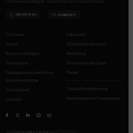
Commercio di Napoli, Toscana Nord-Ovest e Vicenza.
081 597 91 00
ssip@ssip.it
Chi siamo
Laboratori
Servizi
Dipartimenti di ricerca
Ricerca e Sviluppo
Biblioteca
Formazione
Politecnico del Cuoio
Divulgazione scientifica e
Media
documentazione
Tutela Whistleblowing
Contribuenti
Amministrazione Trasparente
Contatti
Codice fiscale e Partita Iva
07936981211