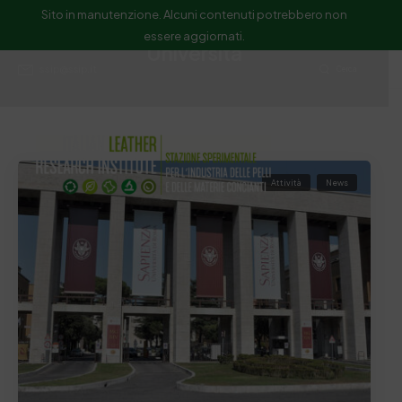
Sito in manutenzione. Alcuni contenuti potrebbero non
essere aggiornati.
Università
ssip@ssip.it
Cerca
Attività
News