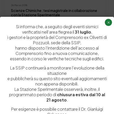
26 Marzo 2018
Scienze Chimiche: tesi magistrale in collaborazione
con la Stazione Sperimentale
×
Una tesi dal titolo "Determinazione quali-quantitativa degli
Si informa che, a seguito degli eventi sismici
inquinanti ambientali nel cuoio" è stata discussa lo…
verificatisi nell’area flegrea il
31 luglio
,
by
Admin_dev2
0
0
i gestori e la proprietà del Comprensorio ex Olivetti di
Pozzuoli, sede della SSIP,
hanno disposto l’interdizione dell’accesso al
Comprensorio fino a nuova comunicazione,
essendo in corso le verifiche tecniche sugli edifici.
La SSIP continuerà a monitorare l’evoluzione della
situazione
e pubblicherà su questo sito eventuali aggiornamenti
non appena disponibili.
La Stazione Sperimentale osserverà, inoltre, il
programmato periodo di
chiusura estiva dal 10 al
21 agosto
.
Istituita a Napoli per Regio Decreto nel 1885, la Stazione
Sperimentale per l’Industria delle Pelli e delle materie concianti
Per esigenze è possibile contattare il Dr. Gianluigi
(SSIP) è un Organismo di Ricerca Nazionale delle Camere di