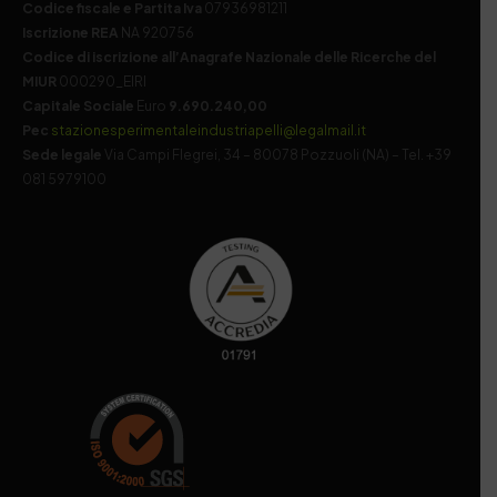
Codice fiscale e Partita Iva
07936981211
Iscrizione REA
NA 920756
Codice di iscrizione all’Anagrafe Nazionale delle Ricerche del
MIUR
000290_EIRI
Capitale Sociale
Euro
9.690.240,00
Pec
stazionesperimentaleindustriapelli@legalmail.it
Sede legale
Via Campi Flegrei, 34 – 80078 Pozzuoli (NA) – Tel. +39
081 5979100