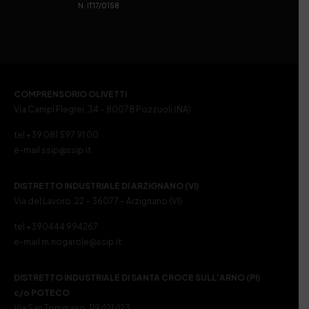
. N. IT17/0158
COMPRENSORIO OLIVETTI
Via Campi Flegrei, 34 – 80078 Pozzuoli (NA)
tel +39 081 597 91 00
e-mail ssip@ssip.it
DISTRETTO INDUSTRIALE DI ARZIGNANO (VI)
Via del Lavoro, 22 – 36077 – Arzignano (VI)
tel +390444 994267
e-mail m.nogarole@ssip.it
DISTRETTO INDUSTRIALE DI SANTA CROCE SULL’ARNO (PI)
c/o POTECO
Via San Tommaso, 119/121/123