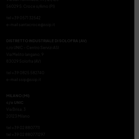
56029 S. Croce s/Arno (PI)
tel +39 0571 32542
e-mail santacroce@ssip.it
DISTRETTO INDUSTRIALE DI SOLOFRA (AV)
c/o UNIC – Centro Servizi ASI
Via Melito Iangano, 9
83029 Solofra (AV)
tel +39 0825 582740
e-mail ssip@ssip.it
MILANO (MI)
c/o UNIC
Via Brisa, 3
20123 Milano
tel +39 02 8807711
tel +39 02 880771297