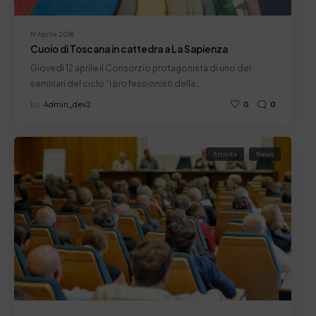
19 Aprile 2018
Cuoio di Toscana in cattedra a La Sapienza
Giovedì 12 aprile il Consorzio protagonista di uno dei
seminari del ciclo “I professionisti della…
by
Admin_dev2
0
0
Attività
News