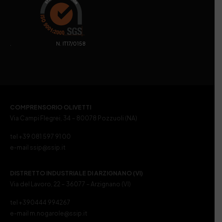
. N. IT17/0158
COMPRENSORIO OLIVETTI
Via Campi Flegrei, 34 – 80078 Pozzuoli (NA)
tel +39 081 597 91 00
e-mail ssip@ssip.it
DISTRETTO INDUSTRIALE DI ARZIGNANO (VI)
Via del Lavoro, 22 – 36077 – Arzignano (VI)
tel +390444 994267
e-mail m.nogarole@ssip.it