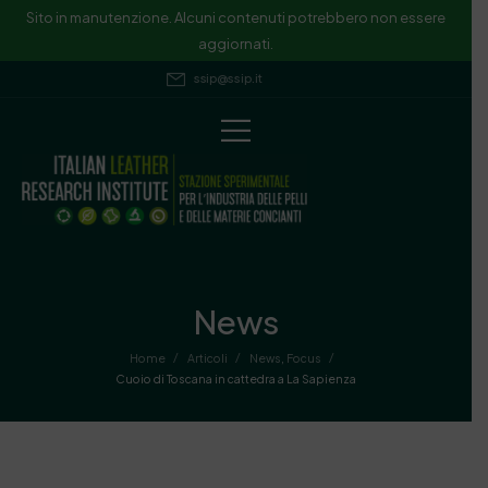
Sito in manutenzione. Alcuni contenuti potrebbero non essere
aggiornati.
ssip@ssip.it
News
/
/
/
Home
Articoli
News
,
Focus
Cuoio di Toscana in cattedra a La Sapienza