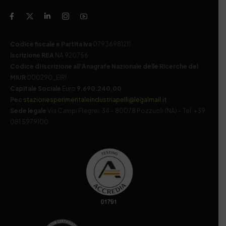
Codice fiscale e Partita Iva
07936981211
Iscrizione REA
NA 920756
Codice di iscrizione all’Anagrafe Nazionale delle Ricerche del
MIUR
000290_EIRI
Capitale Sociale
Euro
9.690.240,00
Pec
stazionesperimentaleindustriapelli@legalmail.it
Sede legale
Via Campi Flegrei, 34 – 80078 Pozzuoli (NA) – Tel. +39
081 5979100