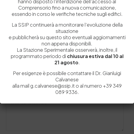
hanno disposto l’interdizione dell’accesso al
2 Luglio 2015
Delegazione del Sudafrica visita il Distretto della
Comprensorio fino a nuova comunicazione,
Pelle
essendo in corso le verifiche tecniche sugli edifici.
Nei giorni scorsi il distretto della pelle della nostra
La SSIP continuerà a monitorare l’evoluzione della
provincia ha ricevuto la visita di…
situazione
by
Admin_dev2
0
0
e pubblicherà su questo sito eventuali aggiornamenti
non appena disponibili.
La Stazione Sperimentale osserverà, inoltre, il
programmato periodo di
chiusura estiva dal 10 al
21 agosto
.
Lascia un commento
Per esigenze è possibile contattare il Dr. Gianluigi
Calvanese
Il tuo indirizzo email non sarà pubblicato.
I campi obbligatori sono
alla mail g.calvanese@ssip.it o al numero +39 349
contrassegnati
*
089 9336.