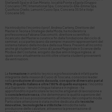
Stefanelli Spa) e di San Miniato, località Ponte a Egola (Gruppo
Conciario CMC International Spa, Conceria Gi-Elle-Emme Spa,
Cuoificio Otello, Lamonti Cuoio Spa, Conceria 3S Srl e Volpi
Concerie Srl).
Ha introdotto l’incontro il prof. Andrea Carteny, Direttore del
Master in Teoria e Strategie della Moda, ha moderato la
professoressa Fabiana Giacomotti, direttore scientifico
incaricato del Master e curatrice fin dalla fondazione del ciclo di
seminari, a cui partecipano da sempre i massimi rappresentanti del
sistema italiano della moda e della sua filiera. Presenti all’incontro
anche gli studenti del Corso di Laurea Magistrale in Scienze della
Moda e del Costume, erogato da due anni in lingua inglese, al
quale sono attualmente iscritti oltre ottanta studenti provenienti
da venti nazioni.
La
formazione
in ambito tecnico e professionale è infatti parte
integrante della
mission
di Cuoio di Toscana, consorzio leader
nella
produzione di cuoio da suola, con quote di mercato pari al
98% di quello italiano e oltre l’80% di quello europeo:
l’incontro
a La Sapienza – tenuto in lingua italiana e in inglese – ha
approfondito in particolare le tecniche artigianali di lavorazione e
la
concia lenta in vasca
, che determinano la qualità superiore del
prodotto e il suo posizionamento all’interno del comparto moda.
Particolare attenzione è stata inoltre dedicata alle
tecniche
innovative, tecnologiche e stilistiche
introdotte nella
produzione delle calzature, attraverso la presentazione di