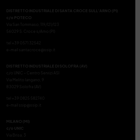
DISTRETTO INDUSTRIALE DI SANTA CROCE SULL’ARNO (PI)
c/o POTECO
Via San Tommaso, 119/121/123
56029 S. Croce s/Arno (PI)
tel +39 0571 32542
e-mail santacroce@ssip.it
DISTRETTO INDUSTRIALE DI SOLOFRA (AV)
c/o UNIC – Centro Servizi ASI
Via Melito Iangano, 9
83029 Solofra (AV)
tel +39 0825 582740
e-mail ssip@ssip.it
MILANO (MI)
c/o UNIC
Via Brisa, 3