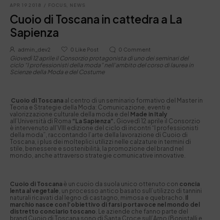
APR 19 2018
/
FOCUS
,
NEWS
Cuoio di Toscana in cattedra a La
Sapienza
admin_dev2
0
Like Post
0
Comment
Giovedì 12 aprile il Consorzio protagonista di uno dei seminari del
ciclo “I professionisti della moda” nell’ambito del corso di laurea in
Scienze della Moda e del Costume
Cuoio di Toscana
al centro di un seminario formativo del Master in
Teoria e Strategie della Moda: Comunicazione, eventi e
valorizzazione culturale della moda e del
Made in Italy
all’Università di Roma
“La Sapienza”.
Giovedì 12 aprile il Consorzio
è intervenuto all’VIII edizione del ciclo di incontri “I professionisti
della moda”, raccontando l’arte della lavorazione di Cuoio di
Toscana, i plus dei molteplici utilizzi nelle calzature in termini di
stile, benessere e sostenibilità, la promozione del brand nel
mondo, anche attraverso strategie comunicative innovative.
Cuoio di Toscana
è un cuoio da suola unico ottenuto con
concia
lenta al vegetale
, un processo antico basato sull’utilizzo di tannini
naturali ricavati dal legno di castagno, mimosa e quebracho.
Il
marchio nasce con l’obiettivo di farsi portavoce nel mondo del
distretto conciario toscano
. Le aziende che fanno parte del
brand Cuoio di Toscana sono di Santa Croce sull’Arno (Bonistalli e