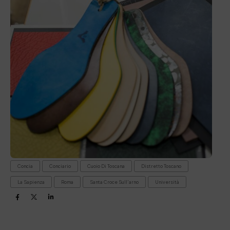
Concia
Conciario
Cuoio Di Toscana
Distretto Toscano
La Sapienza
Roma
Santa Croce Sull'arno
Università