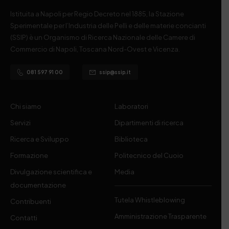
Istituita a Napoli per Regio Decreto nel 1885, la Stazione
Sperimentale per l’Industria delle Pelli e delle materie concianti
(SSIP) è un Organismo di Ricerca Nazionale delle Camere di
Commercio di Napoli, Toscana Nord-Ovest e Vicenza.
081 597 91 00
ssip@ssip.it
Chi siamo
Laboratori
Servizi
Dipartimenti di ricerca
Ricerca e Sviluppo
Biblioteca
Formazione
Politecnico del Cuoio
Divulgazione scientifica e
Media
documentazione
Tutela Whistleblowing
Contribuenti
Amministrazione Trasparente
Contatti