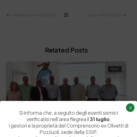
PREVIOUS ARTICOLO
NEXT ARTICOLO
Related Posts
News
×
Si informa che, a seguito degli eventi sismici
verificatisi nell’area flegrea il
31 luglio
,
i gestori e la proprietà del Comprensorio ex Olivetti di
Pozzuoli, sede della SSIP,