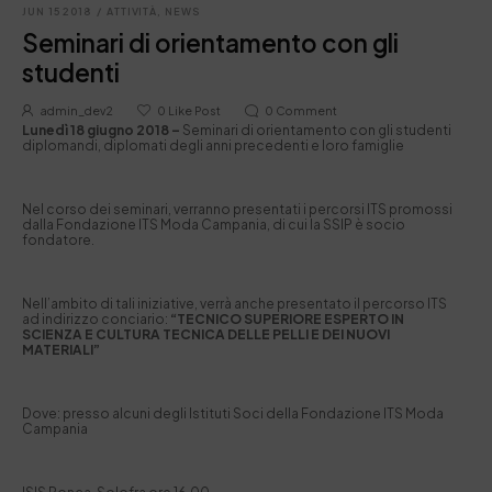
JUN 15 2018
/
ATTIVITÀ
,
NEWS
Seminari di orientamento con gli
studenti
admin_dev2
0
Like Post
0
Comment
Lunedì 18 giugno 2018 –
Seminari di orientamento con gli studenti
diplomandi, diplomati degli anni precedenti e loro famiglie
Nel corso dei seminari, verranno presentati i percorsi ITS promossi
dalla Fondazione ITS Moda Campania, di cui la SSIP è socio
fondatore.
Nell’ambito di tali iniziative, verrà anche presentato il percorso ITS
ad indirizzo conciario:
“TECNICO SUPERIORE ESPERTO IN
SCIENZA E CULTURA TECNICA DELLE PELLI E DEI NUOVI
MATERIALI”
Dove: presso alcuni degli Istituti Soci della Fondazione ITS Moda
Campania