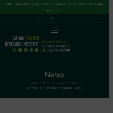
Sito in manutenzione. Alcuni contenuti potrebbero non essere
aggiornati.
ssip@ssip.it
News
/
/
/
Home
Articoli
News
,
Attività
Seminari di orientamento con gli studenti