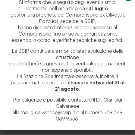
Si informa che, a seguito degli eventi sismici
contrassegnati
*
verificatisi nell’area flegrea il
31 luglio
,
i gestori e la proprietà del Comprensorio ex Olivetti di
Pozzuoli, sede della SSIP,
hanno disposto l’interdizione dell’accesso al
Comprensorio fino a nuova comunicazione,
essendo in corso le verifiche tecniche sugli edifici.
La SSIP continuerà a monitorare l’evoluzione della
situazione
e pubblicherà su questo sito eventuali aggiornamenti
non appena disponibili.
La Stazione Sperimentale osserverà, inoltre, il
programmato periodo di
chiusura estiva dal 10 al
21 agosto
.
Salva il mio nome, email e sito web in questo browser per la
Per esigenze è possibile contattare il Dr. Gianluigi
prossima volta che commento.
Calvanese
alla mail g.calvanese@ssip.it o al numero +39 349
089 9336.
Post Comment