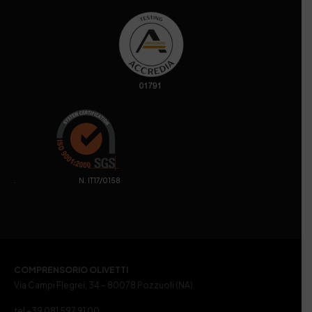
. N. IT17/0158
COMPRENSORIO OLIVETTI
Via Campi Flegrei, 34 – 80078 Pozzuoli (NA)
tel +39 081 597 91 00