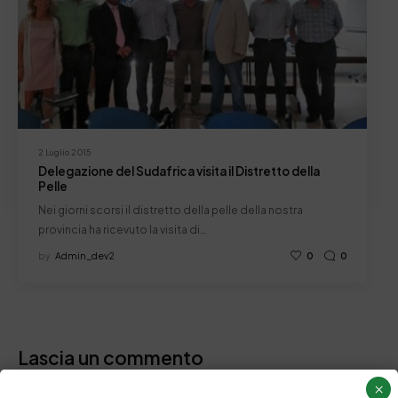
2 Luglio 2015
Delegazione del Sudafrica visita il Distretto della
Pelle
Nei giorni scorsi il distretto della pelle della nostra
provincia ha ricevuto la visita di…
by
Admin_dev2
0
0
Lascia un commento
×
Il tuo indirizzo email non sarà pubblicato.
I campi obbligatori sono