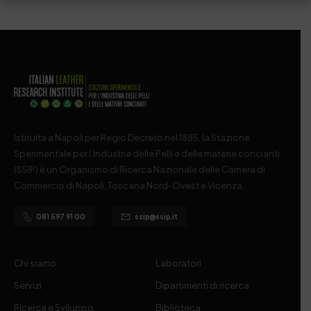
Istituita a Napoli per Regio Decreto nel 1885, la Stazione
Sperimentale per l’Industria delle Pelli e delle materie concianti
(SSIP) è un Organismo di Ricerca Nazionale delle Camere di
Commercio di Napoli, Toscana Nord-Ovest e Vicenza.
081 597 91 00
ssip@ssip.it
Chi siamo
Laboratori
Servizi
Dipartimenti di ricerca
Ricerca e Sviluppo
Biblioteca