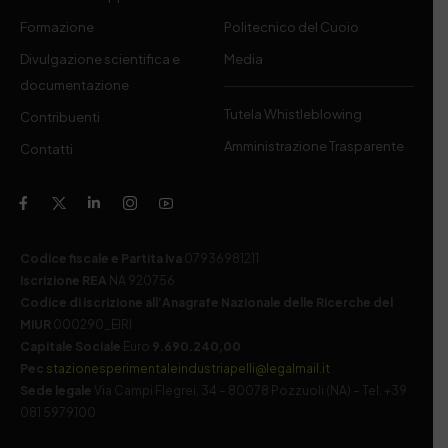
Formazione
Politecnico del Cuoio
Divulgazione scientifica e
Media
documentazione
Tutela Whistleblowing
Contribuenti
Amministrazione Trasparente
Contatti
Codice fiscale e Partita Iva
07936981211
Iscrizione REA
NA 920756
Codice di iscrizione all’Anagrafe Nazionale delle Ricerche del
MIUR
000290_EIRI
Capitale Sociale
Euro
9.690.240,00
Pec
stazionesperimentaleindustriapelli@legalmail.it
Sede legale
Via Campi Flegrei, 34 – 80078 Pozzuoli (NA) – Tel. +39
081 5979100