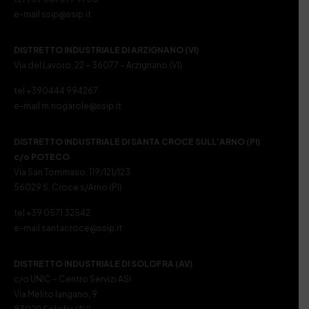
e-mail ssip@ssip.it
DISTRETTO INDUSTRIALE DI ARZIGNANO (VI)
Via del Lavoro, 22 – 36077 – Arzignano (VI)
tel +390444 994267
e-mail m.nogarole@ssip.it
DISTRETTO INDUSTRIALE DI SANTA CROCE SULL’ARNO (PI)
c/o POTECO
Via San Tommaso, 119/121/123
56029 S. Croce s/Arno (PI)
tel +39 0571 32542
e-mail santacroce@ssip.it
DISTRETTO INDUSTRIALE DI SOLOFRA (AV)
c/o UNIC – Centro Servizi ASI
Via Melito Iangano, 9