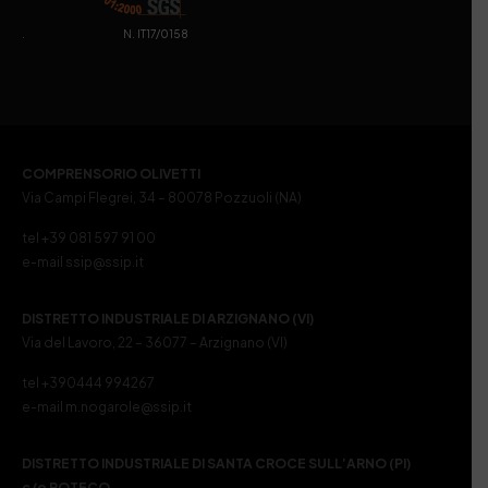
. N. IT17/0158
COMPRENSORIO OLIVETTI
Via Campi Flegrei, 34 – 80078 Pozzuoli (NA)
tel +39 081 597 91 00
e-mail ssip@ssip.it
DISTRETTO INDUSTRIALE DI ARZIGNANO (VI)
Via del Lavoro, 22 – 36077 – Arzignano (VI)
tel +390444 994267
e-mail m.nogarole@ssip.it
DISTRETTO INDUSTRIALE DI SANTA CROCE SULL’ARNO (PI)
c/o POTECO