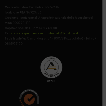
Codice fiscale e Partita Iva
07936981211
Iscrizione REA
NA 920756
Codice di iscrizione all’Anagrafe Nazionale delle Ricerche del
MIUR
000290_EIRI
Capitale Sociale
Euro
9.690.240,00
Pec
stazionesperimentaleindustriapelli@legalmail.it
Sede legale
Via Campi Flegrei, 34 – 80078 Pozzuoli (NA) – Tel. +39
081 5979100