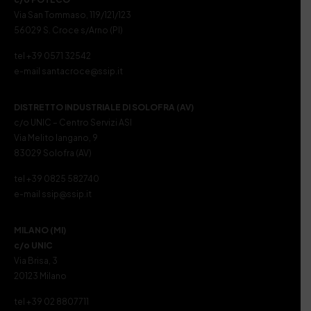
Via San Tommaso, 119/121/123
56029 S. Croce s/Arno (PI)
tel +39 0571 32542
e-mail santacroce@ssip.it
DISTRETTO INDUSTRIALE DI SOLOFRA (AV)
c/o UNIC – Centro Servizi ASI
Via Melito Iangano, 9
83029 Solofra (AV)
tel +39 0825 582740
e-mail ssip@ssip.it
MILANO (MI)
c/o UNIC
Via Brisa, 3
20123 Milano
tel +39 02 8807711