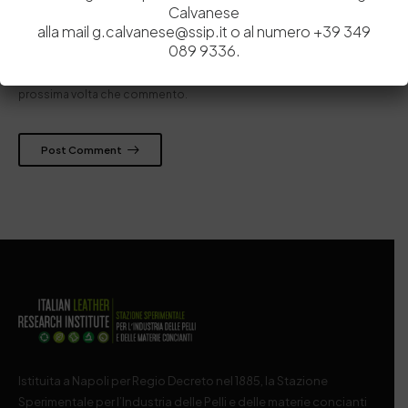
Calvanese
alla mail g.calvanese@ssip.it o al numero +39 349
089 9336.
Salva il mio nome, email e sito web in questo browser per la
prossima volta che commento.
Post Comment
Istituita a Napoli per Regio Decreto nel 1885, la Stazione
Sperimentale per l’Industria delle Pelli e delle materie concianti