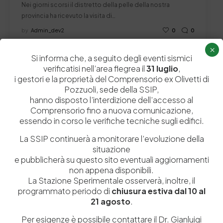
Nei giorni scorsi il distretto della pelle della nostra
provincia ha ricevuto la visita di…
by
Admin_dev2
0
0
×
Si informa che, a seguito degli eventi sismici
verificatisi nell’area flegrea il
31 luglio
,
i gestori e la proprietà del Comprensorio ex Olivetti di
Lascia un commento
Pozzuoli, sede della SSIP,
hanno disposto l’interdizione dell’accesso al
Il tuo indirizzo email non sarà pubblicato.
I campi obbligatori sono
Comprensorio fino a nuova comunicazione,
contrassegnati
*
essendo in corso le verifiche tecniche sugli edifici.
La SSIP continuerà a monitorare l’evoluzione della
situazione
e pubblicherà su questo sito eventuali aggiornamenti
non appena disponibili.
La Stazione Sperimentale osserverà, inoltre, il
programmato periodo di
chiusura estiva dal 10 al
21 agosto
.
Per esigenze è possibile contattare il Dr. Gianluigi