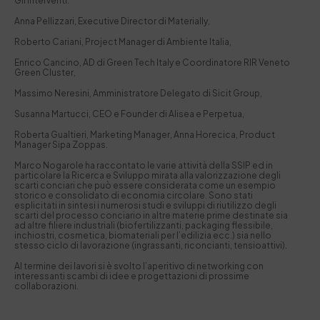
Gli interventi:
Anna Pellizzari, Executive Director di Materially,
Roberto Cariani, Project Manager di Ambiente Italia,
Enrico Cancino, AD di Green Tech Italy e Coordinatore RIR Veneto
Green Cluster,
Massimo Neresini, Amministratore Delegato di Sicit Group,
Susanna Martucci, CEO e Founder di Alisea e Perpetua,
Roberta Gualtieri, Marketing Manager, Anna Horecica, Product
Manager Sipa Zoppas.
Marco Nogarole ha raccontato le varie attività della SSIP ed in
particolare la Ricerca e Sviluppo mirata alla valorizzazione degli
scarti conciari che può essere considerata come un esempio
storico e consolidato di economia circolare. Sono stati
esplicitati in sintesi i numerosi studi e sviluppi di riutilizzo degli
scarti del processo conciario in altre materie prime destinate sia
ad altre filiere industriali (biofertilizzanti, packaging flessibile,
inchiostri, cosmetica, biomateriali per l’edilizia ecc.) sia nello
stesso ciclo di lavorazione (ingrassanti, riconcianti, tensioattivi).
Al termine dei lavori si è svolto l’aperitivo di networking con
interessanti scambi di idee e progettazioni di prossime
collaborazioni.