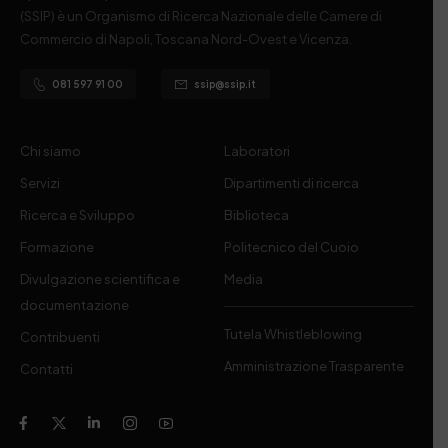
(SSIP) è un Organismo di Ricerca Nazionale delle Camere di
Commercio di Napoli, Toscana Nord-Ovest e Vicenza.
081 597 91 00
ssip@ssip.it
Chi siamo
Laboratori
Servizi
Dipartimenti di ricerca
Ricerca e Sviluppo
Biblioteca
Formazione
Politecnico del Cuoio
Divulgazione scientifica e
Media
documentazione
Tutela Whistleblowing
Contribuenti
Amministrazione Trasparente
Contatti