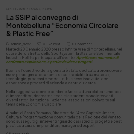
JAN 31 2020
/
FOCUS
,
NEWS
La SSIP al convegno di
Montebelluna “Economia Circolare
& Plastic Free”
admin_dev2
0
Like Post
0
Comment
Martedì 28 Gennaio 2020 presso Infinite Area di Montebelluna, nel
cuore del distretto dello Sportsystem, la Stazione Sperimentale
Industria Pelli ha partecipato all’evento:
Aperifocus; momento di
confronto e ispirazione, a partire da idee e progetti
.
Il tema e l’obiettivo della giornata è stato dedicato a promuovere
nuovi paradigmi di economia circolare abilitati da materiali,
tecnologie, processi e modelli di business innovativi, con
esperienze e progetti di aziende e centri di ricerca.
Nella suggestiva cornice di Infinite Area e ad una platea numerosa
di imprenditori, ricercatori, tecnici e studenti sono interventi
diversi attori, istituzionali, aziende, associazioni coinvolte sul
tema della Economia Circolare
Ai saluti di Santo Romano, Direttore dell’Area Capitale Umano,
Cultura e Programmazione comunitaria della Regione del Veneto
sono susseguiti gli interventi riguardo casi studio; progetti e best
practice a cura di imprenditori, manager ed esperti.