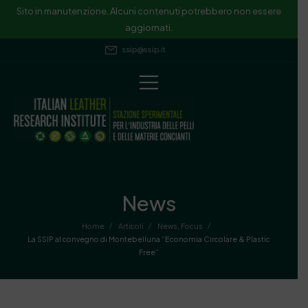
Sito in manutenzione. Alcuni contenuti potrebbero non essere
aggiornati.
ssip@ssip.it
News
/
/
/
Home
Articoli
News
,
Focus
La SSIP al convegno di Montebelluna “Economia Circolare & Plastic
Free”