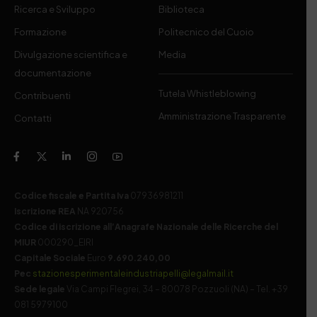
Ricerca e Sviluppo
Biblioteca
Formazione
Politecnico del Cuoio
Divulgazione scientifica e
Media
documentazione
Tutela Whistleblowing
Contribuenti
Amministrazione Trasparente
Contatti
Codice fiscale e Partita Iva
07936981211
Iscrizione REA
NA 920756
Codice di iscrizione all’Anagrafe Nazionale delle Ricerche del
MIUR
000290_EIRI
Capitale Sociale
Euro
9.690.240,00
Pec
stazionesperimentaleindustriapelli@legalmail.it
Sede legale
Via Campi Flegrei, 34 – 80078 Pozzuoli (NA) – Tel. +39
081 5979100