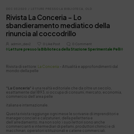
DEC 03 2020
/
LETTURE PRESSO LA BIBLIOTECA
,
OLD
Rivista La Conceria – Lo
sbandieramento mediatico della
rinuncia al coccodrillo
admin_dev2
0
Like Post
0
Comment
◊ Letture presso la Biblioteca della Stazione Sperimentale Pelli ◊
Rivista di settore:
La Conceria
– Attualità e approfondimenti dal
mondo della pelle
“La Conceria”
è una realtà editoriale che da oltre un secolo,
esattamente dal 1893, si occupa di consumi, mercato, economia,
commercio dell’area pelle
italiana e internazionale.
Questa rivista raggiunge ogni mese le scrivanie di imprenditori e
manager conciari e calzaturieri, della pelletteria e
dell’arredamento, ma non solo: i suoi lettori sono anche
commercianti e intermediari di pellami, produttori chimici e di
macchinari, operatori istituzionali e catene commerciali.