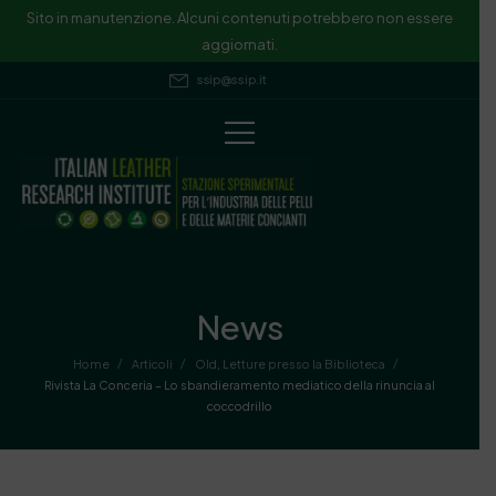
Sito in manutenzione. Alcuni contenuti potrebbero non essere
aggiornati.
ssip@ssip.it
News
/
/
/
Home
Articoli
Old
,
Letture presso la Biblioteca
Rivista La Conceria – Lo sbandieramento mediatico della rinuncia al
coccodrillo