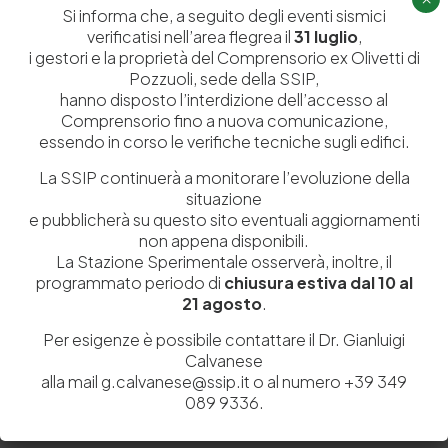
Si informa che, a seguito degli eventi sismici
verificatisi nell’area flegrea il
31 luglio
,
i gestori e la proprietà del Comprensorio ex Olivetti di
Pozzuoli, sede della SSIP,
hanno disposto l’interdizione dell’accesso al
Comprensorio fino a nuova comunicazione,
essendo in corso le verifiche tecniche sugli edifici.
La SSIP continuerà a monitorare l’evoluzione della
3 Luglio 2015
situazione
Iscriviti alla Newsletter
e pubblicherà su questo sito eventuali aggiornamenti
non appena disponibili.
Ora è possibile restare sempre in contatto con noi
La Stazione Sperimentale osserverà, inoltre, il
riguardo le ultime notizie della Stazione…
programmato periodo di
chiusura estiva dal 10 al
by
Admin_dev2
0
0
21 agosto
.
Per esigenze è possibile contattare il Dr. Gianluigi
Calvanese
alla mail g.calvanese@ssip.it o al numero +39 349
089 9336.
Lascia un commento