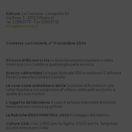
Editore:
La Conceria – Lineapelle Srl
Via Brisa, 3 – 20123 Milano (I)
Tel. 028807711 – Fax 02865732
info@laconceria.it
Contents: La Conceria, n° 11 novembre 2020
Il Coccodrilllo non ci sta
Lo sbandieramento mediatico della
rinuncia al coccodrillo e qualsivoglia pelle esotica
Scacco californiano
La legge federale USA sconfessa il California
Penal Code e fa crollare il castello
Le cose come andrebbero dette
Le parole di Richemont, più
volte ribadite e circostanziate all’utilizzo delle pelli esotiche, e
quelle di Louis Vuitton
L’oggetto del desiderio
5 case d’asta più importanti al mondo
hanno battuto luxury bag griffate
Le Rubriche ENZO MARI 1932-2020
Il coraggio del talento
Culture Club
Cina: 2.800 anni fa. Egitto: 3.500 anni fa. Tempi ben
più che remoti per civiltà