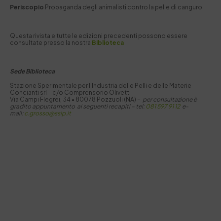
Periscopio
Propaganda degli animalisti contro la pelle di canguro
Questa rivista e tutte le edizioni precedenti possono essere
consultate presso la nostra
Biblioteca
Sede Biblioteca
Stazione Sperimentale per I’Industria delle Pelli e delle Materie
Concianti srl – c/o Comprensorio Olivetti
Via Campi Flegrei, 34 • 80078 Pozzuoli (NA) –
per consultazione è
gradito appuntamento ai seguenti recapiti –
tel:
081 597 91 12
e-
mail:
c.grosso@ssip.it