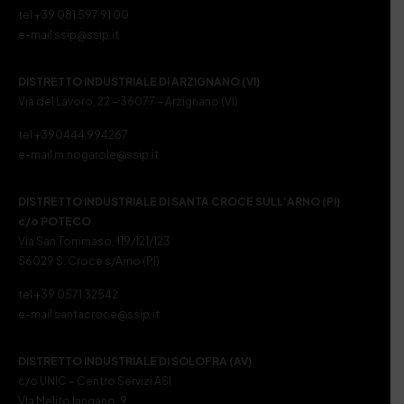
tel +39 081 597 91 00
e-mail ssip@ssip.it
DISTRETTO INDUSTRIALE DI ARZIGNANO (VI)
Via del Lavoro, 22 – 36077 – Arzignano (VI)
tel +390444 994267
e-mail m.nogarole@ssip.it
DISTRETTO INDUSTRIALE DI SANTA CROCE SULL’ARNO (PI)
c/o POTECO
Via San Tommaso, 119/121/123
56029 S. Croce s/Arno (PI)
tel +39 0571 32542
e-mail santacroce@ssip.it
DISTRETTO INDUSTRIALE DI SOLOFRA (AV)
c/o UNIC – Centro Servizi ASI
Via Melito Iangano, 9