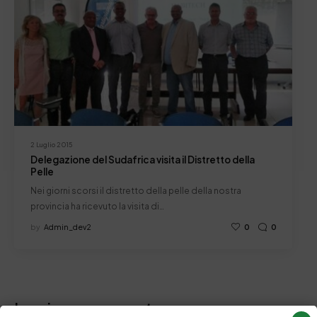
2 Luglio 2015
Delegazione del Sudafrica visita il Distretto della
Pelle
Nei giorni scorsi il distretto della pelle della nostra
provincia ha ricevuto la visita di…
by
Admin_dev2
0
0
Lascia un commento