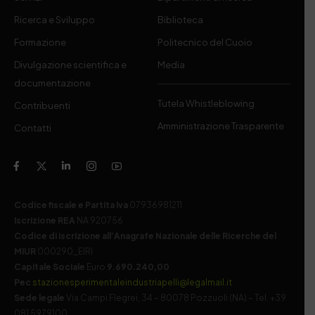
Ricerca e Sviluppo
Biblioteca
Formazione
Politecnico del Cuoio
Divulgazione scientifica e
Media
documentazione
Tutela Whistleblowing
Contribuenti
Amministrazione Trasparente
Contatti
Codice fiscale e Partita Iva
07936981211
Iscrizione REA
NA 920756
Codice di iscrizione all’Anagrafe Nazionale delle Ricerche del
MIUR
000290_EIRI
Capitale Sociale
Euro
9.690.240,00
Pec
stazionesperimentaleindustriapelli@legalmail.it
Sede legale
Via Campi Flegrei, 34 – 80078 Pozzuoli (NA) – Tel. +39
081 5979100