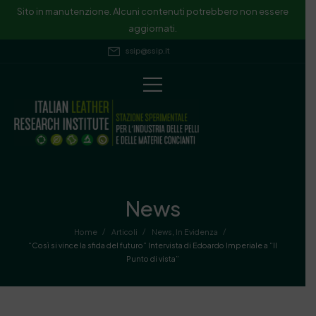
Sito in manutenzione. Alcuni contenuti potrebbero non essere
aggiornati.
ssip@ssip.it
News
/
/
/
Home
Articoli
News
,
In Evidenza
“Così si vince la sfida del futuro” Intervista di Edoardo Imperiale a “Il
Punto di vista”