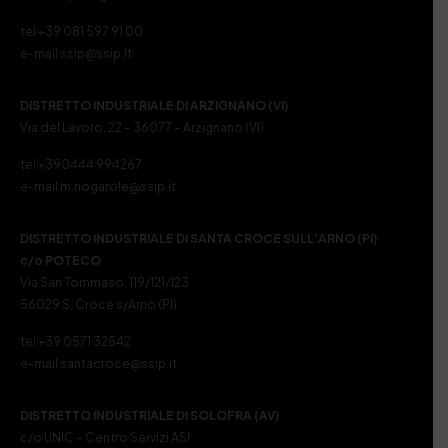
tel +39 081 597 91 00
e-mail ssip@ssip.it
DISTRETTO INDUSTRIALE DI ARZIGNANO (VI)
Via del Lavoro, 22 – 36077 – Arzignano (VI)
tel +390444 994267
e-mail m.nogarole@ssip.it
DISTRETTO INDUSTRIALE DI SANTA CROCE SULL’ARNO (PI)
c/o POTECO
Via San Tommaso, 119/121/123
56029 S. Croce s/Arno (PI)
tel +39 0571 32542
e-mail santacroce@ssip.it
DISTRETTO INDUSTRIALE DI SOLOFRA (AV)
c/o UNIC – Centro Servizi ASI