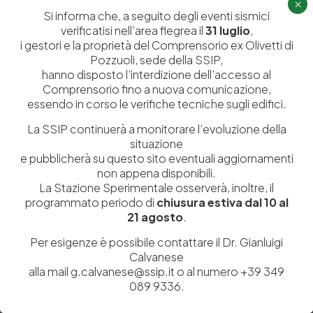
×
Si informa che, a seguito degli eventi sismici
Il tuo indirizzo email non sarà pubblicato.
I campi obbligatori sono
verificatisi nell’area flegrea il
31 luglio
,
contrassegnati
*
i gestori e la proprietà del Comprensorio ex Olivetti di
Pozzuoli, sede della SSIP,
hanno disposto l’interdizione dell’accesso al
Comprensorio fino a nuova comunicazione,
essendo in corso le verifiche tecniche sugli edifici.
La SSIP continuerà a monitorare l’evoluzione della
situazione
e pubblicherà su questo sito eventuali aggiornamenti
non appena disponibili.
La Stazione Sperimentale osserverà, inoltre, il
programmato periodo di
chiusura estiva dal 10 al
21 agosto
.
Salva il mio nome, email e sito web in questo browser per la
Per esigenze è possibile contattare il Dr. Gianluigi
prossima volta che commento.
Calvanese
alla mail g.calvanese@ssip.it o al numero +39 349
089 9336.
Post Comment