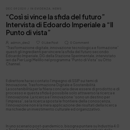
DEC 09 2020
/
IN EVIDENZA
,
NEWS
“Così si vince la sfida del futuro”
Intervista di Edoardo Imperiale a “Il
Punto di vista”
admin_dev2
0
Like Post
0
Comment
“Trasformazione digitale, innovazione tecnologica e formazione”
questi gli ingredienti per vincere la sfida del futuro secondo
Edoardo Imperiale, DG della Stazione Sperimentale, intervistato
ieri da Pier Luigi Melillo nel programma “Punto di Vista” su Otto
Channel.
Il direttore ha raccontato l’impegno di SSIP sui temi di
Innovazione, Trasformazione Digitale e Sostenibilità.
La sostenibilità per la filiera conciaria deve essere di prodotto e di
processo e questa sfida è possibile solo attraverso la ricerca e
l’innovazione. La ricerca e l’innovazione “sono un destino per
l’impresa”, se la ricerca sposta le frontiere della conoscenza,
l’innovazione non è la mera applicazione dei risultati della ricerca
ma richiede un investimento culturale ed organizzativo.
In uno scenario post-pandemico, bisogna puntare su Industria 4.0