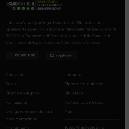
Istituita a Napoli per Regio Decreto nel 1885, la Stazione
Sperimentale per l’Industria delle Pelli e delle materie concianti
(SSIP) è un Organismo di Ricerca Nazionale delle Camere di
Commercio di Napoli, Toscana Nord-Ovest e Vicenza.
081 597 91 00
ssip@ssip.it
Chi siamo
Laboratori
Servizi
Dipartimenti di ricerca
Ricerca e Sviluppo
Biblioteca
Formazione
Politecnico del Cuoio
Divulgazione scientifica e
Media
documentazione
Tutela Whistleblowing
Contribuenti