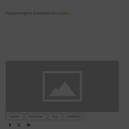
Per partecipare al webinar clicca
QUI
.
Leather
Ri-Learher
Ssip
WEBINAR