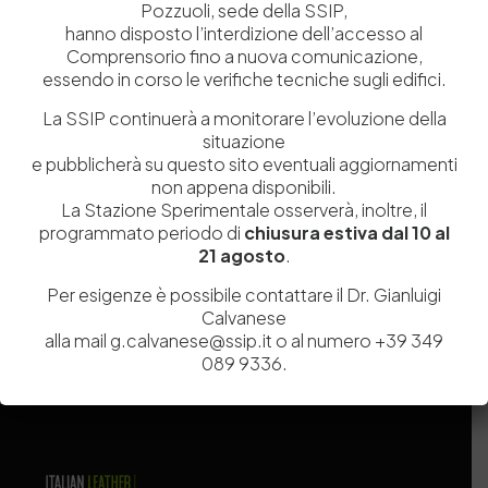
Pozzuoli, sede della SSIP,
hanno disposto l’interdizione dell’accesso al
Comprensorio fino a nuova comunicazione,
essendo in corso le verifiche tecniche sugli edifici.
La SSIP continuerà a monitorare l’evoluzione della
situazione
e pubblicherà su questo sito eventuali aggiornamenti
non appena disponibili.
Salva il mio nome, email e sito web in questo browser per la
La Stazione Sperimentale osserverà, inoltre, il
programmato periodo di
chiusura estiva dal 10 al
prossima volta che commento.
21 agosto
.
Per esigenze è possibile contattare il Dr. Gianluigi
Post Comment
Calvanese
alla mail g.calvanese@ssip.it o al numero +39 349
089 9336.