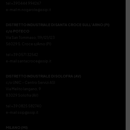
tel +390444 994267
e-mail m.nogarole@ssip.it
DISTRETTO INDUSTRIALE DI SANTA CROCE SULL’ARNO (PI)
c/o POTECO
Via San Tommaso, 119/121/123
56029 S. Croce s/Arno (PI)
tel +39 0571 32542
e-mail santacroce@ssip.it
DISTRETTO INDUSTRIALE DI SOLOFRA (AV)
c/o UNIC – Centro Servizi ASI
Via Melito Iangano, 9
83029 Solofra (AV)
tel +39 0825 582740
e-mail ssip@ssip.it
MILANO (MI)