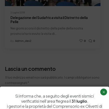
2 Luglio 2015
Delegazione del Sudafrica visita il Distretto della
Pelle
Nei giorni scorsi il distretto della pelle della nostra
provincia ha ricevuto la visita di…
by
Admin_dev2
0
0
Lascia un commento
Il tuo indirizzo email non sarà pubblicato.
I campi obbligatori sono
contrassegnati
*
×
Si informa che, a seguito degli eventi sismici
verificatisi nell’area flegrea il
31 luglio
,
i gestori e la proprietà del Comprensorio ex Olivetti di