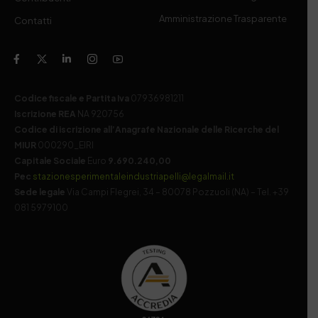
Amministrazione Trasparente
Contatti
Codice fiscale e Partita Iva
07936981211
Iscrizione REA
NA 920756
Codice di iscrizione all’Anagrafe Nazionale delle Ricerche del
MIUR
000290_EIRI
Capitale Sociale
Euro
9.690.240,00
Pec
stazionesperimentaleindustriapelli@legalmail.it
Sede legale
Via Campi Flegrei, 34 – 80078 Pozzuoli (NA) – Tel. +39
081 5979100