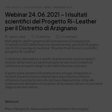
JUN 10 2021
/
IN EVIDENZA
,
NEWS
,
WEBINAR SSIP
Webinar 24.06.2021 – I risultati
scientifici del Progetto Ri-Leather
per il Distretto di Arzignano
admin_dev2
0
Like Post
0
Comment
Nell’ambito del Programma di Formazione e Divulgazione
Scientifica 2021 della Stazione Sperimentale, giovedì 24 giugno
ore 16:00 si svolgerà il webinar “Risultati finali tecnici scientifici
progetto Ri-Leather”.
L’obiettivo del webinar è quello di presentare ai partecipanti i
risultati della ricerca e sperimentazione dei nuovi sistemi di
riutilizzo e recupero degli scarti dell’industria conciaria.
In particolare verranno illustrate le tecnologie sviluppate e i
risultati di performance ambientali e di prodotto ottenuti
attraverso nuovi processi di calcinaio/depilazione, oltre alla
rivalutazione del pelo e il recupero di sostanze ad uso riconciante
dagli scarti wet-white.
Relatore
Marco Nogarole,
Responsabile Trasferimento Tecnologico