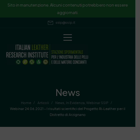
Sito in manutenzione. Alcuni contenuti potrebbero non essere
aggiornati.
ssip@ssip.it
News
/
/
/
Home
Articoli
News
,
In Evidenza
,
Webinar SSIP
Webinar 24.06.2021 – I risultati scientifici del Progetto Ri-Leather per il
Distretto di Arzignano