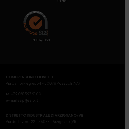
. N. IT17/0158
COMPRENSORIO OLIVETTI
Via Campi Flegrei, 34 – 80078 Pozzuoli (NA)
tel +39 081 597 91 00
e-mail ssip@ssip.it
DISTRETTO INDUSTRIALE DI ARZIGNANO (VI)
Via del Lavoro, 22 – 36077 – Arzignano (VI)