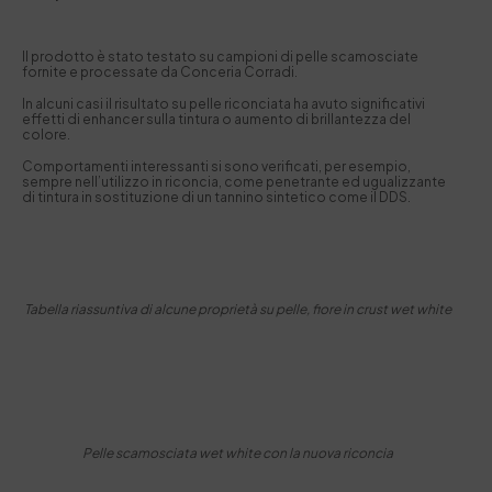
Il prodotto è stato testato su campioni di pelle scamosciate
fornite e processate da Conceria Corradi.
In alcuni casi il risultato su pelle riconciata ha avuto significativi
effetti di enhancer sulla tintura o aumento di brillantezza del
colore.
Comportamenti interessanti si sono verificati, per esempio,
sempre nell’utilizzo in riconcia, come penetrante ed ugualizzante
di tintura in sostituzione di un tannino sintetico come il DDS.
Tabella riassuntiva di alcune proprietà su pelle, fiore in crust wet white
Pelle scamosciata wet white con la nuova riconcia