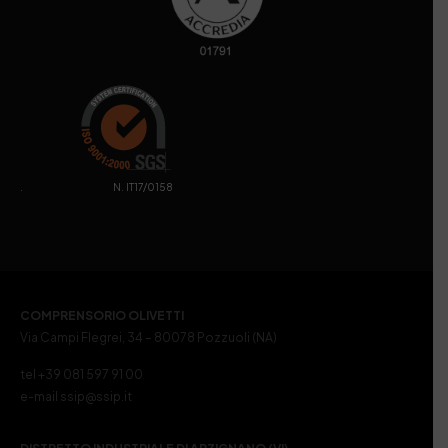
. N. IT17/0158
COMPRENSORIO OLIVETTI
Via Campi Flegrei, 34 – 80078 Pozzuoli (NA)
tel +39 081 597 91 00
e-mail ssip@ssip.it