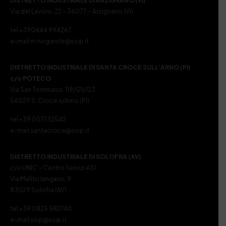
DISTRETTO INDUSTRIALE DI ARZIGNANO (VI)
Via del Lavoro, 22 – 36077 – Arzignano (VI)
tel +390444 994267
e-mail m.nogarole@ssip.it
DISTRETTO INDUSTRIALE DI SANTA CROCE SULL’ARNO (PI)
c/o POTECO
Via San Tommaso, 119/121/123
56029 S. Croce s/Arno (PI)
tel +39 0571 32542
e-mail santacroce@ssip.it
DISTRETTO INDUSTRIALE DI SOLOFRA (AV)
c/o UNIC – Centro Servizi ASI
Via Melito Iangano, 9
83029 Solofra (AV)
tel +39 0825 582740
e-mail ssip@ssip.it