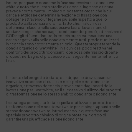
Inoltre, per quanto concerne la fase successiva alla concia wet
white, è noto che questo stadio di riconcia, ingrasso e tintura
prevede normalmente l’impiego di sostanze organiche la cui
carica elettrica ne determina la reazione di fissazione con il
collagene attraverso un legame più labile rispetto a quello
prodotto dalla concia al cromo, fatto che, in alcuni casi,
determina il rilascio nelle successive fasi di lavorazione di
sostanze organiche nei bagni, contribuendo, perciò, ad innalzare il
COD negli effluenti. Inoltre, la concia organica impartisce una
carica negativa alla pelle conciata mentre tutti i prodotti utilizzati
in riconcia sono notoriamente anionici. Questa proprietà rende la
concia organica o “wet white”, in alcuni casi poco reattiva nei
confronti dei prodotti riconcianti, con possibile rilascio di parte
di questi nel bagno di processo e conseguentemente nel refluo
finale.
L’intento del progetto è stato, quindi, quello di sviluppare un
innovativo processo di riutilizzo della pelle e del conciante
organico, attraverso deconcia, proveniente dagli scarti della
lavorazione per il wet white, ed il successivo riutilizzo dei prodotti
di trasformazione nello stesso ambito conciante o riconciante.
La strategia perseguita è stata quella di utilizzare i prodotti della
trasformazione dello scarto wet white per impieghi appunto nelle
stesse riconce wet white, introducendo in questa fase uno
speciale prodotto chimico di origine proteica in grado di
garantire una più efficace azione riconciante.