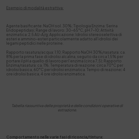
Esempio di modalità estrattiva:
Agente basificante: NaOH sol. 30%; Tipologia Enzima: Serina
Endopeptidasi; Range di lavoro: 30-65°C, pH 7-10; Attività
enzimatica: 2.5 AU-A/g; Applicazione: Idrolisi stereoselettiva di
esteri e ammino-esteri particolarmente adatto all’idrolisi dei
legami peptidici nelle proteine.
Rapporto rasatura/acqua: 1:10; Rapporto NaOH 30%/rasatura: ca.
8% per la prima fase di idrolisi alcalina, seguito da circa 1,5% per
portare il pH a quello di lavoro per l’enzima (circa 7,5); Rapporto
Enzima/rasatura: ca. 1%. Temperatura di reazione: circa 70°C per
idrolisi basica, 60°C per idrolisi enzimatica. Tempo di reazione
:
4
ore idrolisi basica, 4 ore idrolisi enzimatica.
Tabella riassuntiva delle proprietà e delle condizioni operative di
estrazione.
Comportamento nelle varie fasi di riconcia/tintura: