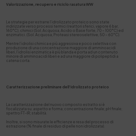
Valorizzazione, recupero e riciclo rasatura WW
Le strategie per estrarre l’idrolizzato proteico sono state
indirizzate verso processi termici (reattori sferici, vapore 6 bar,
160°C), chimici (Sol. Acquosa, Acido o Base forte, 70 – 100°C) ed
enzimatici. (Sol. Acquosa, Proteasi stereoselettive, 50 – 60°C).
Mentre l’idrolisi chimica e più aggressiva e poco selettiva con
produzione di una concentrazione maggiore di amminoacidi
liberi, l’idrolisi enzimatica è più blanda e porta ad un contenuto
minore di amminoacidi liberi e ad una maggiore di polipeptidi a
catena corta.
Caratterizzazione preliminare dell’Idrolizzato proteico
La caratterizzazione del nuovo composto estratto si è
focalizzata su: aspetto e forma; concentrazione finale; pH finale;
spettro FT-IR; stabilità.
Inoltre, si sono misurate le efficienze e resa del processo di
estrazione (% finale di residuo di pelle non idrolizzata).