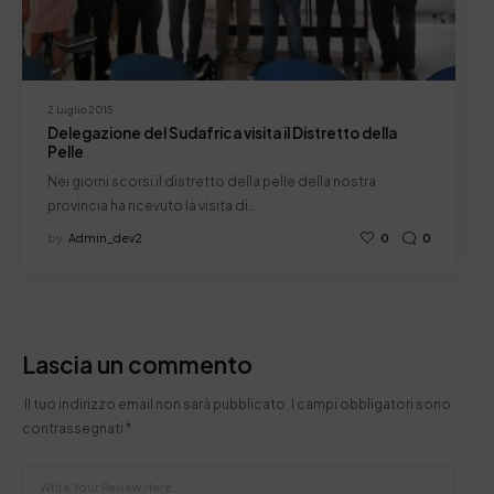
2 Luglio 2015
Delegazione del Sudafrica visita il Distretto della
Pelle
Nei giorni scorsi il distretto della pelle della nostra
provincia ha ricevuto la visita di…
by
Admin_dev2
0
0
Lascia un commento
Il tuo indirizzo email non sarà pubblicato.
I campi obbligatori sono
contrassegnati
*