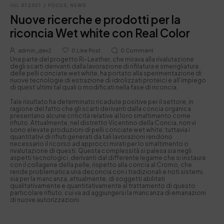
JUL 01 2021
/
FOCUS
,
NEWS
Nuove ricerche e prodotti per la
riconcia Wet white con Real Color
admin_dev2
0
Like Post
0
Comment
Una parte del progetto Ri-Leather, che mirava alla rivalutazione
degli scarti derivanti dalla lavorazione di rifilatura e smerigliatura
delle pelli conciate wet white, ha portato alla sperimentazione di
nuove tecnologie di estrazione di idrolizzati proteici e all’impiego
di quest’ultimi tal quali o modificati nella fase di riconcia.
Tale risultato ha determinato ricadute positive per il settore, in
ragione del fatto che gli scarti derivanti dalla concia organica
presentano alcune criticità relative al loro smaltimento come
rifiuto. Attualmente, nel distretto Vicentino della Concia, non vi
sono elevate produzioni di pelli conciate wet white; tuttavia i
quantitativi di rifiuti generati da tali lavorazioni rendono
necessario il ricorso ad approcci mirati per lo smaltimento o
rivalutazione di questi. Questa complessità si palesa sia negli
aspetti tecnologici, derivanti dal differente legame che si instaura
con il collagene della pelle, rispetto alla concia al Cromo, che
rende problematica una deconcia con i tradizionali e noti sistemi,
sia per la mancanza, attualmente, di soggetti abilitati
qualitativamente e quantitativamente al trattamento di questo
particolare rifiuto, cui va ad aggiungersi la mancanza di emanazioni
di nuove autorizzazioni.