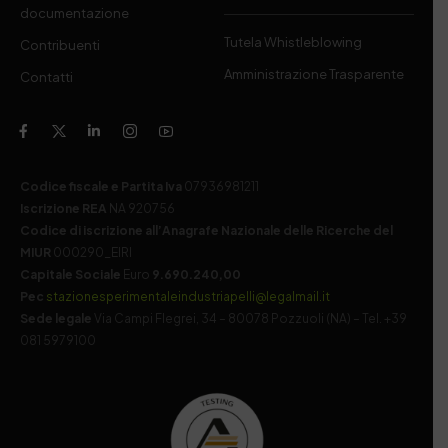
documentazione
Tutela Whistleblowing
Contribuenti
Amministrazione Trasparente
Contatti
Codice fiscale e Partita Iva
07936981211
Iscrizione REA
NA 920756
Codice di iscrizione all’Anagrafe Nazionale delle Ricerche del
MIUR
000290_EIRI
Capitale Sociale
Euro
9.690.240,00
Pec
stazionesperimentaleindustriapelli@legalmail.it
Sede legale
Via Campi Flegrei, 34 – 80078 Pozzuoli (NA) – Tel. +39
081 5979100