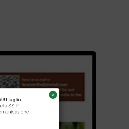
×
il
31 luglio
,
ella SSIP,
comunicazione,