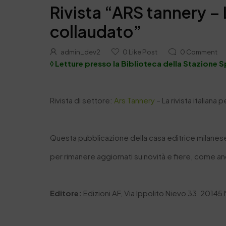
Rivista “ARS tannery – 
collaudato”
admin_dev2
0
Like Post
0
Comment
◊ Letture presso la Biblioteca della Stazione S
Rivista di settore:
Ars Tannery
– La rivista italiana 
Questa pubblicazione della casa editrice milanese, 
per rimanere aggiornati su novità e fiere, come a
Editore:
Edizioni AF, Via Ippolito Nievo 33, 20145 M