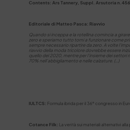
Contents: Ars Tannery, Suppl. Arsutoria n.456
Editoriale di Matteo Pasca: Riavvio
Quando si inceppa e la rotellina comincia a girare
zero e speriamo tutto torni a funzionare come prima
sempre necessario ripartire da zero. A volte l’impo
riavvio della moda tricolore dovrebbe essere iniz
quello del 2020, mentre per l’insieme dei setto
70% nell’abbigliamento e nelle calzature. (…)
IULTCS:
Formula ibrida per il 36° congresso in Eu
Cotance Filk:
La verità sui materiali alternativi alla