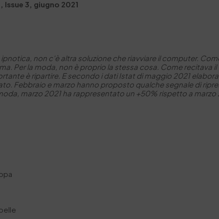
, Issue 3, giugno 2021
 ipnotica, non c’è altra soluzione che riavviare il computer. Co
. Per la moda, non è proprio la stessa cosa. Come recitava il titol
rtante è ripartire. E secondo i dati Istat di maggio 2021 elabora
iato.
Febbraio e marzo hanno proposto qualche segnale di ripresa:
ri moda, marzo 2021 ha rappresentato un +50% rispetto a marzo 
ropa
 pelle