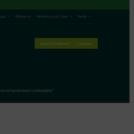
luppo
Biblioteca
Politecnico del Cuoio
Media
Area Contribuenti
Contatti
olare con processo collaudato”