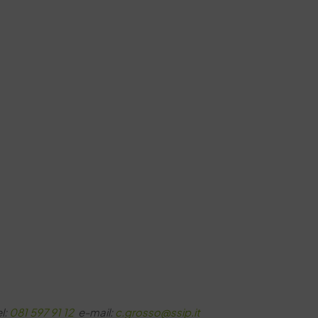
el:
081 597 91 12
e-mail:
c.grosso@ssip.it