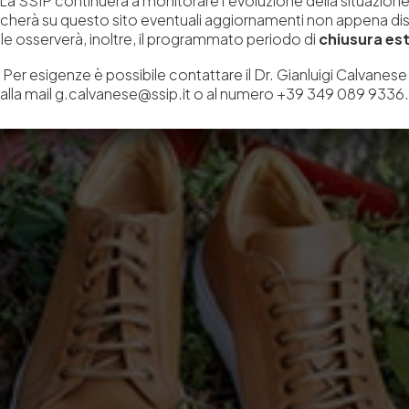
La SSIP continuerà a monitorare l’evoluzione della situazion
icherà su questo sito eventuali aggiornamenti non appena disp
e osserverà, inoltre, il programmato periodo di
chiusura est
Per esigenze è possibile contattare il Dr. Gianluigi Calvanese
alla mail g.calvanese@ssip.it o al numero +39 349 089 9336.