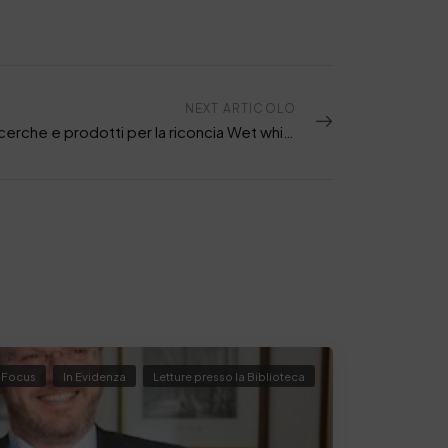
NEXT ARTICOLO
Nuove ricerche e prodotti per la riconcia Wet white con Real Color
Focus
In Evidenza
Letture presso la Biblioteca