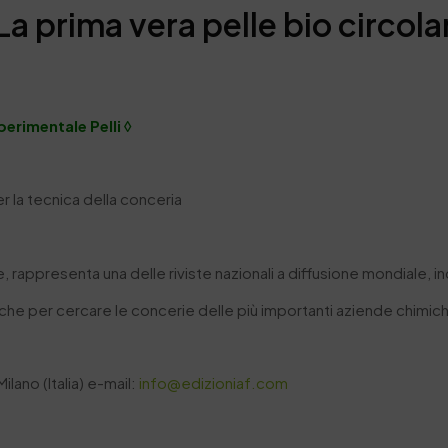
La prima vera pelle bio circol
perimentale Pelli ◊
per la tecnica della conceria
rappresenta una delle riviste nazionali a diffusione mondiale, indi
nche per cercare le concerie delle più importanti aziende chimi
ilano (Italia) e-mail:
info@edizioniaf.com