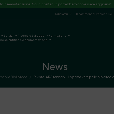
ito in manutenzione. Alcuni contenuti potrebbero non essere aggiornati.
Laboratori
Dipartimenti di Ricerca e Svi
Servizi
Ricerca e Sviluppo
Formazione
one scientifica e documentazione
News
esso la Biblioteca
Rivista “ARS tannery – La prima vera pelle bio circ
/