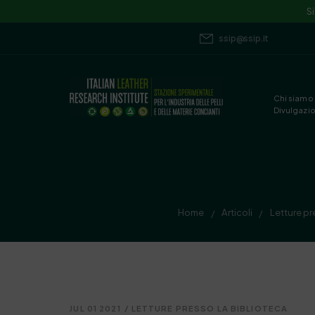
S
ssip@ssip.it
Chi siamo
Divulgazi
Home
Articoli
Letture pr
/
/
JUL 01 2021
/
LETTURE PRESSO LA BIBLIOTECA