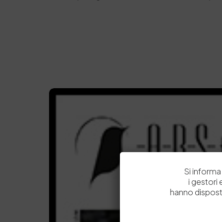
Si informa 
i gestori
hanno dispost