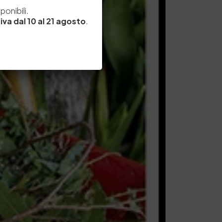
e
onibili.
iva dal 10 al 21 agosto
.