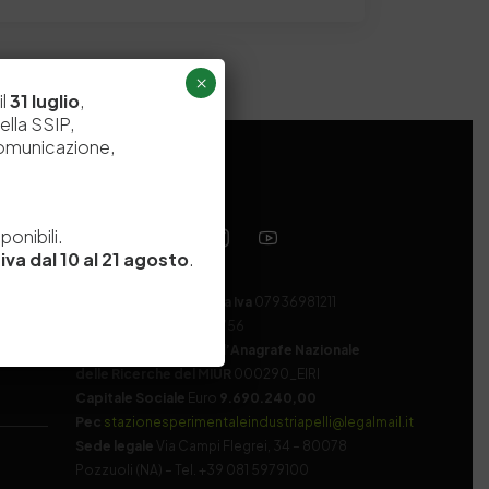
×
il
31 luglio
,
ella SSIP,
comunicazione,
e
onibili.
iva dal 10 al 21 agosto
.
Codice fiscale e Partita Iva
07936981211
Iscrizione REA
NA 920756
Codice di iscrizione all’Anagrafe Nazionale
delle Ricerche del MIUR
000290_EIRI
Capitale Sociale
Euro
9.690.240,00
Pec
stazionesperimentaleindustriapelli@legalmail.it
Sede legale
Via Campi Flegrei, 34 – 80078
Pozzuoli (NA) – Tel. +39 081 5979100