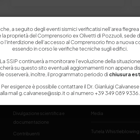
che, a seguito degli eventi sismici verificatisi nell’area flegrea 
 e la proprietà del Comprensorio ex Olivetti di Pozzuoli, sede d
o l’interdizione dell’accesso al Comprensorio fino a nuova 
essendo in corso le verifiche tecniche sugli edifici.
La SSIP continuerà a monitorare l’evoluzione della situazion
Chi siamo
Laboratori
icherà su questo sito eventuali aggiornamenti non appena disp
e osserverà, inoltre, il programmato periodo di
chiusura est
Servizi
Dipartimenti di ricerca
Per esigenze è possibile contattare il Dr. Gianluigi Calvanese
Ricerca e Sviluppo
Biblioteca
alla mail g.calvanese@ssip.it o al numero +39 349 089 9336.
one
Formazione
Politecnico del Cuoio
Divulgazione scientifica e
Media
-
documentazione
Tutela Whistleblowing
Contribuenti