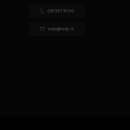
081 597 91 00
ssip@ssip.it