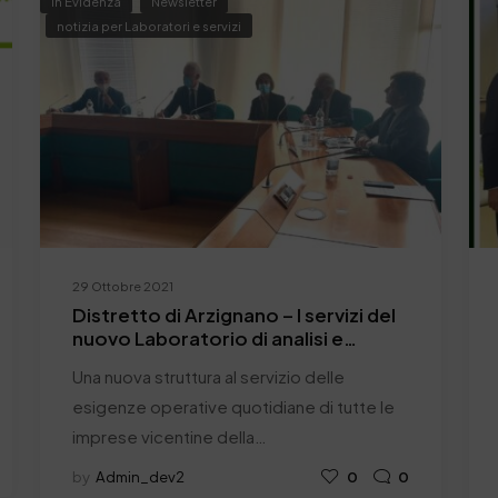
In Evidenza
Newsletter
notizia per Laboratori e servizi
29 Ottobre 2021
Distretto di Arzignano – I servizi del
nuovo Laboratorio di analisi e
Ricerca sperimentale della SSIP
Una nuova struttura al servizio delle
esigenze operative quotidiane di tutte le
imprese vicentine della…
by
Admin_dev2
0
0