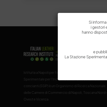
Si informa 
i gestori
hanno dispost
e pubbl
La Stazione Sperimental
Istituita a Napoli per Regio Decreto nel 1885, la Stazi
Sperimentale per l’Industria delle Pelli e delle materie
concianti (SSIP) è un Organismo di Ricerca Nazionale
delle Camere di Commercio di Napoli, Toscana Nord
Ovest e Vicenza.