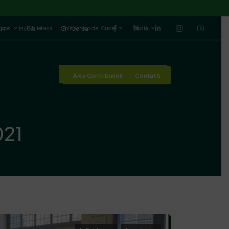
luppo
Biblioteca
Politecnico del Cuoio
Media
io
Media
Cerca
Area Contribuenti
Contatti
Area Contribuenti
Contatti
021