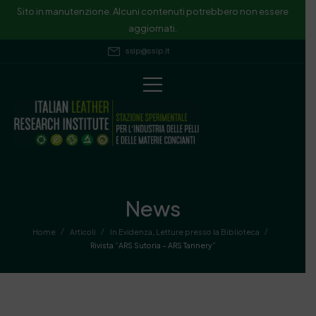
Sito in manutenzione. Alcuni contenuti potrebbero non essere
aggiornati.
ssip@ssip.it
News
/
/
/
Home
Articoli
In Evidenza
,
Letture presso la Biblioteca
Rivista “ARS Sutoria – ARS Tannery”