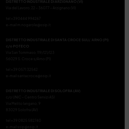
DISTRETTO INDUSTRIALE DI ARZIGNANO (VI)
Via del Lavoro, 22 – 36077 – Arzignano (VI)
tel +390444 994267
e-mail m.nogarole@ssip.it
DISTRETTO INDUSTRIALE DI SANTA CROCE SULL’ARNO (PI)
c/o POTECO
Via San Tommaso, 119/121/123
56029 S. Croce s/Arno (PI)
tel +39 0571 32542
e-mail santacroce@ssip.it
DISTRETTO INDUSTRIALE DI SOLOFRA (AV)
c/o UNIC – Centro Servizi ASI
Via Melito Iangano, 9
83029 Solofra (AV)
tel +39 0825 582740
e-mail ssip@ssip.it