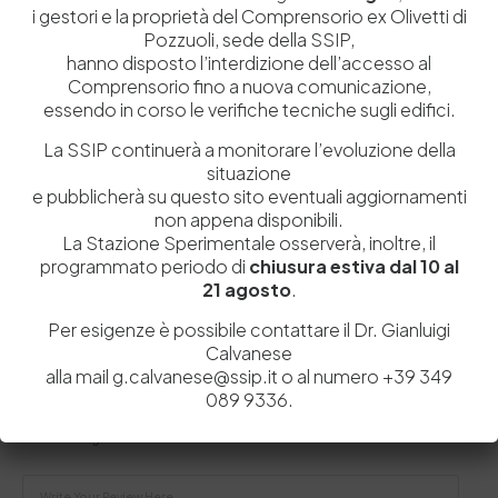
i gestori e la proprietà del Comprensorio ex Olivetti di
Pozzuoli, sede della SSIP,
hanno disposto l’interdizione dell’accesso al
Comprensorio fino a nuova comunicazione,
15 Maggio 2018
essendo in corso le verifiche tecniche sugli edifici.
Balducci: “La Stazione Sperimentale Pelli rende le
imprese più forti”
La SSIP continuerà a monitorare l’evoluzione della
Il presidente intervistato dalla rivista Arsutoria: “La
situazione
e pubblicherà su questo sito eventuali aggiornamenti
Stazione Sperimentale deve essere in prima linea per
non appena disponibili.
rendere…
La Stazione Sperimentale osserverà, inoltre, il
by
Admin_dev2
0
0
programmato periodo di
chiusura estiva dal 10 al
21 agosto
.
Per esigenze è possibile contattare il Dr. Gianluigi
Calvanese
Lascia un commento
alla mail g.calvanese@ssip.it o al numero +39 349
089 9336.
Il tuo indirizzo email non sarà pubblicato.
I campi obbligatori sono
contrassegnati
*