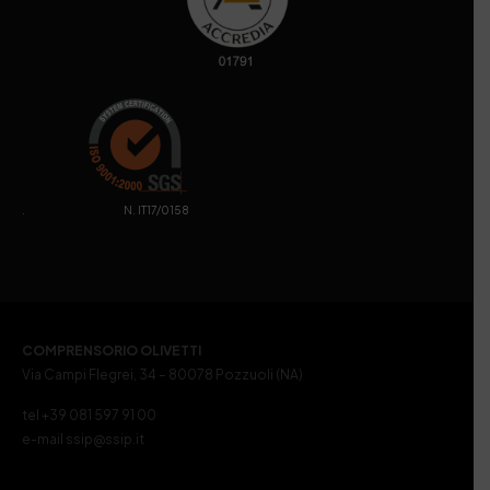
. N. IT17/0158
COMPRENSORIO OLIVETTI
Via Campi Flegrei, 34 – 80078 Pozzuoli (NA)
tel +39 081 597 91 00
e-mail ssip@ssip.it