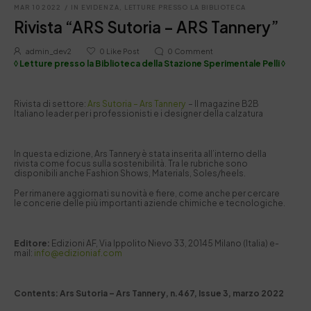
MAR 10 2022
/
IN EVIDENZA
,
LETTURE PRESSO LA BIBLIOTECA
Rivista “ARS Sutoria – ARS Tannery”
admin_dev2
0
Like Post
0
Comment
◊ Letture presso la Biblioteca della Stazione Sperimentale Pelli ◊
Rivista di settore:
Ars Sutoria – Ars Tannery
– Il magazine B2B
Italiano leader per i professionisti e i designer della calzatura
In questa edizione, Ars Tannery è stata inserita all’interno della
rivista come focus sulla sostenibilità. Tra le rubriche sono
disponibili anche Fashion Shows, Materials, Soles/heels.
Per rimanere aggiornati su novità e fiere, come anche per cercare
le concerie delle più importanti aziende chimiche e tecnologiche.
Editore:
Edizioni AF, Via Ippolito Nievo 33, 20145 Milano (Italia) e-
mail:
info@edizioniaf.com
Contents: Ars Sutoria – Ars Tannery, n.467, Issue 3, marzo 2022