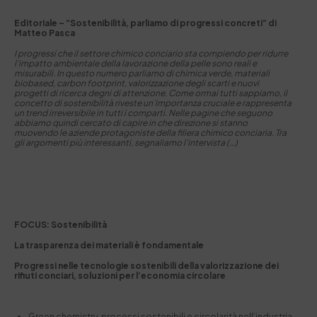
Editoriale – “Sostenibilità, parliamo di progressi concreti” di
Matteo Pasca
I progressi che il settore chimico conciario sta compiendo per ridurre
l’impatto ambientale della lavorazione della pelle sono reali e
misurabili. In questo numero parliamo di chimica verde, materiali
biobased, carbon footprint, valorizzazione degli scarti e nuovi
progetti di ricerca degni di attenzione. Come ormai tutti sappiamo, il
concetto di sostenibilità riveste un’importanza cruciale
e rappresenta
un trend irreversibile in tutti i comparti. Nelle pagine che seguono
abbiamo quindi cercato di capire in che direzione si stanno
muovendo le aziende protagoniste della filiera chimico conciaria. Tra
gli argomenti più interessanti, segnaliamo l’intervista (…)
FOCUS: Sostenibilità
La trasparenza dei materiali è fondamentale
Progressi nelle tecnologie sostenibili della valorizzazione dei
rifiuti conciari, soluzioni per l’economia circolare
Green chemistry, processi sostenibili e circolarità nell’industria