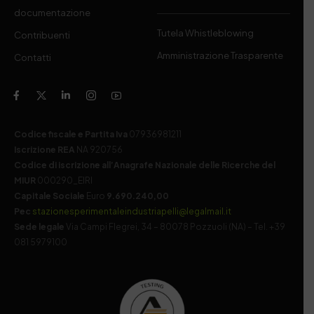
documentazione
Tutela Whistleblowing
Contribuenti
Amministrazione Trasparente
Contatti
Codice fiscale e Partita Iva
07936981211
Iscrizione REA
NA 920756
Codice di iscrizione all’Anagrafe Nazionale delle Ricerche del
MIUR
000290_EIRI
Capitale Sociale
Euro
9.690.240,00
Pec
stazionesperimentaleindustriapelli@legalmail.it
Sede legale
Via Campi Flegrei, 34 – 80078 Pozzuoli (NA) – Tel. +39
081 5979100