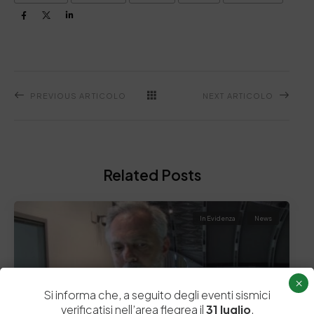
PREVIOUS ARTICOLO
NEXT ARTICOLO
Related Posts
In Evidenza
News
×
Si informa che, a seguito degli eventi sismici
verificatisi nell’area flegrea il
31 luglio
,