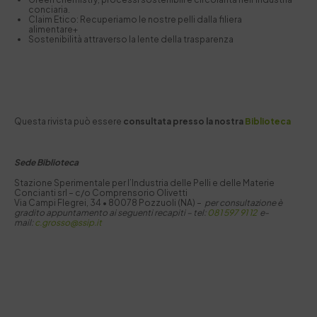
conciaria.
Claim Etico: Recuperiamo le nostre pelli dalla filiera
alimentare+
Sostenibilità attraverso la lente della trasparenza
Questa rivista può essere
consultata presso la nostra
Biblioteca
Sede Biblioteca
Stazione Sperimentale per I’Industria delle Pelli e delle Materie
Concianti srl – c/o Comprensorio Olivetti
Via Campi Flegrei, 34 • 80078 Pozzuoli (NA) –
per consultazione è
gradito appuntamento ai seguenti recapiti –
tel:
081 597 91 12
e-
mail:
c.grosso@ssip.it