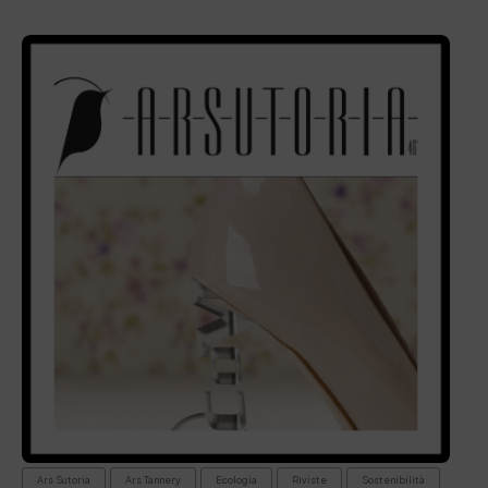
Ars Sutoria
Ars Tannery
Ecologia
Riviste
Sostenibilità