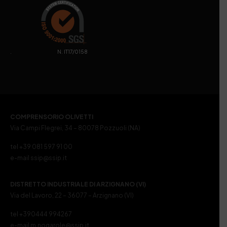
. N. IT17/0158
COMPRENSORIO OLIVETTI
Via Campi Flegrei, 34 – 80078 Pozzuoli (NA)
tel +39 081 597 91 00
e-mail ssip@ssip.it
DISTRETTO INDUSTRIALE DI ARZIGNANO (VI)
Via del Lavoro, 22 – 36077 – Arzignano (VI)
tel +390444 994267
e-mail m.nogarole@ssip.it