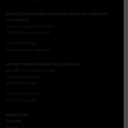
DISTRETTO INDUSTRIALE DI SANTA CROCE SULL’ARNO (PI)
c/o POTECO
Via San Tommaso, 119/121/123
56029 S. Croce s/Arno (PI)
tel +39 0571 32542
e-mail santacroce@ssip.it
DISTRETTO INDUSTRIALE DI SOLOFRA (AV)
c/o UNIC – Centro Servizi ASI
Via Melito Iangano, 9
83029 Solofra (AV)
tel +39 0825 582740
e-mail ssip@ssip.it
MILANO (MI)
c/o UNIC
Via Brisa, 3