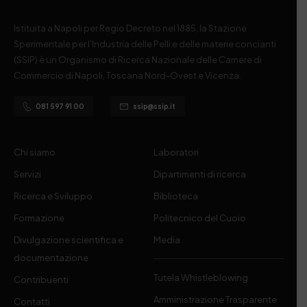
Istituita a Napoli per Regio Decreto nel 1885, la Stazione
Sperimentale per l’Industria delle Pelli e delle materie concianti
(SSIP) è un Organismo di Ricerca Nazionale delle Camere di
Commercio di Napoli, Toscana Nord-Ovest e Vicenza.
081 597 91 00
ssip@ssip.it
Chi siamo
Laboratori
Servizi
Dipartimenti di ricerca
Ricerca e Sviluppo
Biblioteca
Formazione
Politecnico del Cuoio
Divulgazione scientifica e
Media
documentazione
Tutela Whistleblowing
Contribuenti
Amministrazione Trasparente
Contatti