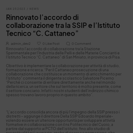
JAN 25 2023
/
NEWS
Rinnovato l’accordo di
collaborazione tra la SSIP e l’Istituto
Tecnico “C. Cattaneo”
admin_dev2
0
Like Post
0
Comment
Rinnovato l’accordo di collaborazione tra la Stazione
Sperimentale per l’Industria delle Pelli e delle Materie Concianti e
l’Istituto Tecnico “C. Cattaneo” di San Miniato, in provincia di Pisa.
Obiettivo è implementare la collaborazione per attività di studio,
formazione e ricerca. “Per il Cattaneo prosecuzione di una
collaborazione che costituisce un momento di arricchimento per
l’Istituto” commenta il dirigente scolastico Salvatore Picerno
“Perché ci consente di entrare direttamente anche nel mondo
della ricerca, un settore che sul territorio è molto presente, come
il settore conciario. Infatti i nostri studenti dell’indirizzo chimico
spesso trovano lavoro proprio in questo ambito”.
“L’accordo consolida ancora di più l’impegno della SSIP presso i
distretti – aggiunge il direttore Della SSIP Edoardo Imperiale-
volendo essere un’ulteriore opportunità per sviluppare attività
formative in collaborazione con il ns Politecnico del Cuoio, a
partire dal supporto ai PCTO dell’istituto, fino allo studio di
progettualità più avanzate, anche di ricerca e normazione, che