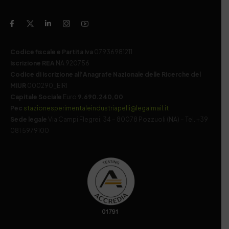
Codice fiscale e Partita Iva
07936981211
Iscrizione REA
NA 920756
Codice di iscrizione all’Anagrafe Nazionale delle Ricerche del
MIUR
000290_EIRI
Capitale Sociale
Euro
9.690.240,00
Pec
stazionesperimentaleindustriapelli@legalmail.it
Sede legale
Via Campi Flegrei, 34 – 80078 Pozzuoli (NA) – Tel. +39
081 5979100