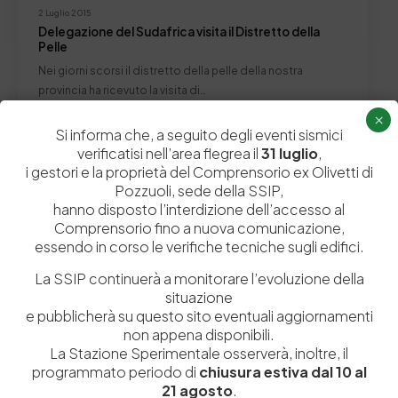
2 Luglio 2015
Delegazione del Sudafrica visita il Distretto della
Pelle
Nei giorni scorsi il distretto della pelle della nostra
provincia ha ricevuto la visita di…
×
by
Admin_dev2
0
0
Si informa che, a seguito degli eventi sismici
verificatisi nell’area flegrea il
31 luglio
,
i gestori e la proprietà del Comprensorio ex Olivetti di
Pozzuoli, sede della SSIP,
hanno disposto l’interdizione dell’accesso al
Lascia un commento
Comprensorio fino a nuova comunicazione,
essendo in corso le verifiche tecniche sugli edifici.
Il tuo indirizzo email non sarà pubblicato.
I campi obbligatori sono
contrassegnati
*
La SSIP continuerà a monitorare l’evoluzione della
situazione
e pubblicherà su questo sito eventuali aggiornamenti
non appena disponibili.
La Stazione Sperimentale osserverà, inoltre, il
programmato periodo di
chiusura estiva dal 10 al
21 agosto
.