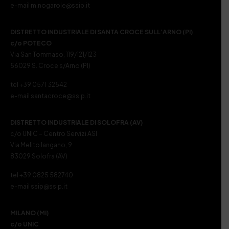
e-mail m.nogarole@ssip.it
DISTRETTO INDUSTRIALE DI SANTA CROCE SULL’ARNO (PI)
c/o POTECO
Via San Tommaso, 119/121/123
56029 S. Croce s/Arno (PI)
tel +39 0571 32542
e-mail santacroce@ssip.it
DISTRETTO INDUSTRIALE DI SOLOFRA (AV)
c/o UNIC – Centro Servizi ASI
Via Melito Iangano, 9
83029 Solofra (AV)
tel +39 0825 582740
e-mail ssip@ssip.it
MILANO (MI)
c/o UNIC