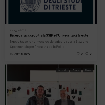
6 Maggio 2022
Ricerca: accordo tra la SSIP e l’Università di Trieste
Nuovo tassello nel mosaico della ricerca per la Stazione
Sperimentale per l’Industria delle Pelli e…
by
Admin_dev2
0
0
Attività
Focus
News