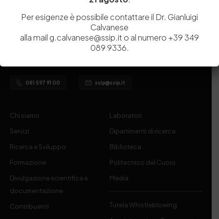
Per esigenze è possibile contattare il Dr. Gianluigi
Calvanese
Istituita a Napoli per Regio Decreto nel 1885, la Stazione
alla mail g.calvanese@ssip.it o al numero +39 349
Sperimentale per l’Industria delle Pelli e delle materie concianti
089 9336.
(SSIP) è un Organismo di Ricerca Nazionale delle Camere di
Commercio di Napoli, Toscana Nord-Ovest e Vicenza.
081 597 91 00
ssip@ssip.it
Chi siamo
Laboratori
Servizi
Dipartimenti di ricerca
Ricerca e Sviluppo
Biblioteca
Formazione
Politecnico del Cuoio
Divulgazione scientifica e
Media
documentazione
Tutela Whistleblowing
Contribuenti