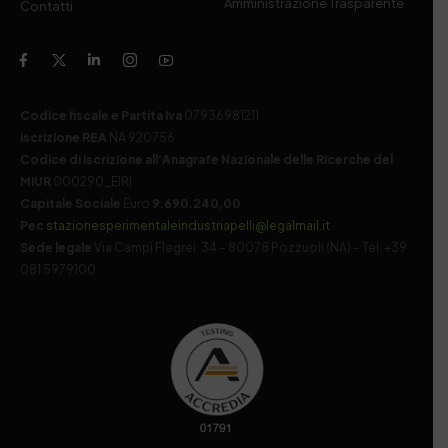
Amministrazione Trasparente
Contatti
Codice fiscale e Partita Iva
07936981211
Iscrizione REA
NA 920756
Codice di iscrizione all’Anagrafe Nazionale delle Ricerche del
MIUR
000290_EIRI
Capitale Sociale
Euro
9.690.240,00
Pec
stazionesperimentaleindustriapelli@legalmail.it
Sede legale
Via Campi Flegrei, 34 – 80078 Pozzuoli (NA) – Tel. +39
081 5979100