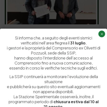
19 Novembre 2021
×
Siglato un “Protocollo operativo” fra la SSIP ed il Polo
Si informa che, a seguito degli eventi sismici
Tecnologico Conciario Scarl
verificatisi nell’area flegrea il
31 luglio
,
L’intesa è in linea con la mission della Stazione e con gli
i gestori e la proprietà del Comprensorio ex Olivetti di
obiettivi del POTECO…
Pozzuoli, sede della SSIP,
hanno disposto l’interdizione dell’accesso al
by
Admin_dev2
0
0
Comprensorio fino a nuova comunicazione,
essendo in corso le verifiche tecniche sugli edifici.
La SSIP continuerà a monitorare l’evoluzione della
situazione
e pubblicherà su questo sito eventuali aggiornamenti
non appena disponibili.
La Stazione Sperimentale osserverà, inoltre, il
programmato periodo di
chiusura estiva dal 10 al
21 agosto
.