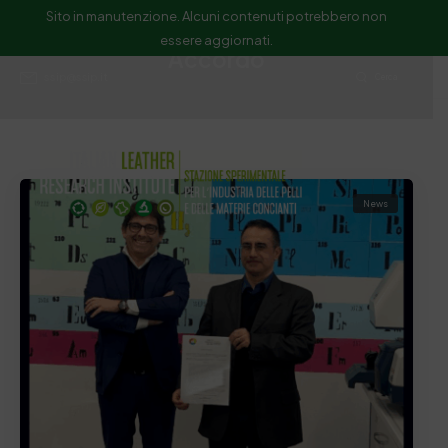
Sito in manutenzione. Alcuni contenuti potrebbero non
essere aggiornati.
Accordo
ssip@ssip.it
Cerca
News