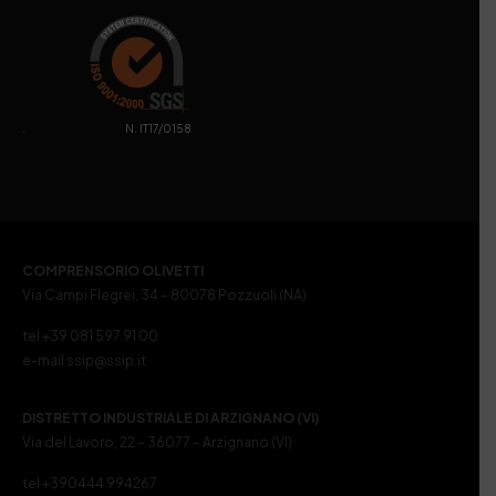
. N. IT17/0158
COMPRENSORIO OLIVETTI
Via Campi Flegrei, 34 – 80078 Pozzuoli (NA)
tel +39 081 597 91 00
e-mail ssip@ssip.it
DISTRETTO INDUSTRIALE DI ARZIGNANO (VI)
Via del Lavoro, 22 – 36077 – Arzignano (VI)
tel +390444 994267