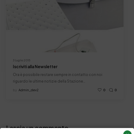
3 Luglio 2015
Iscriviti alla Newsletter
Ora è possibile restare sempre in contatto con noi
riguardo le ultime notizie della Stazione…
by
Admin_dev2
0
0
Lascia un commento