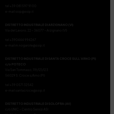
tel +39 081 597 91 00
e-mail ssip@ssip.it
DISTRETTO INDUSTRIALE DI ARZIGNANO (VI)
Via del Lavoro, 22 – 36077 – Arzignano (VI)
tel +390444 994267
e-mail m.nogarole@ssip.it
DISTRETTO INDUSTRIALE DI SANTA CROCE SULL’ARNO (PI)
c/o POTECO
Via San Tommaso, 119/121/123
56029 S. Croce s/Arno (PI)
tel +39 0571 32542
e-mail santacroce@ssip.it
DISTRETTO INDUSTRIALE DI SOLOFRA (AV)
c/o UNIC – Centro Servizi ASI