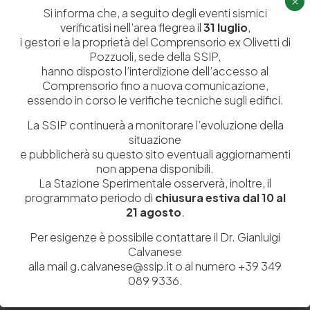
×
Il tuo indirizzo email non sarà pubblicato.
I campi obbligatori sono
Si informa che, a seguito degli eventi sismici
verificatisi nell’area flegrea il
31 luglio
,
contrassegnati
*
i gestori e la proprietà del Comprensorio ex Olivetti di
Pozzuoli, sede della SSIP,
hanno disposto l’interdizione dell’accesso al
Comprensorio fino a nuova comunicazione,
essendo in corso le verifiche tecniche sugli edifici.
La SSIP continuerà a monitorare l’evoluzione della
situazione
e pubblicherà su questo sito eventuali aggiornamenti
non appena disponibili.
La Stazione Sperimentale osserverà, inoltre, il
programmato periodo di
chiusura estiva dal 10 al
21 agosto
.
Salva il mio nome, email e sito web in questo browser per la
Per esigenze è possibile contattare il Dr. Gianluigi
prossima volta che commento.
Calvanese
alla mail g.calvanese@ssip.it o al numero +39 349
089 9336.
Post Comment