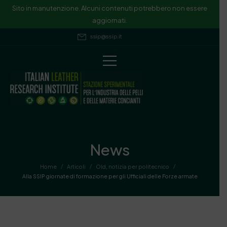
Sito in manutenzione. Alcuni contenuti potrebbero non essere
aggiornati.
ssip@ssip.it
News
/
/
/
Home
Articoli
Old
,
notizia per politecnico
Alla SSIP giornate di formazione per gli Ufficiali delle Forze armate