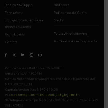
Ricerca e Sviluppo
Biblioteca
Formazione
Politecnico del Cuoio
Divulgazione scientifica e
Media
documentazione
Tutela Whistleblowing
Contribuenti
Amministrazione Trasparente
Contatti
Codice fiscale e Partita Iva
07936981211
Iscrizione REA
NA 920756
Codice di iscrizione all’Anagrafe Nazionale delle Ricerche del
MIUR
000290_EIRI
Capitale Sociale
Euro
9.690.240,00
Pec
stazionesperimentaleindustriapelli@legalmail.it
Sede legale
Via Campi Flegrei, 34 – 80078 Pozzuoli (NA) – Tel. +39
081 5979100