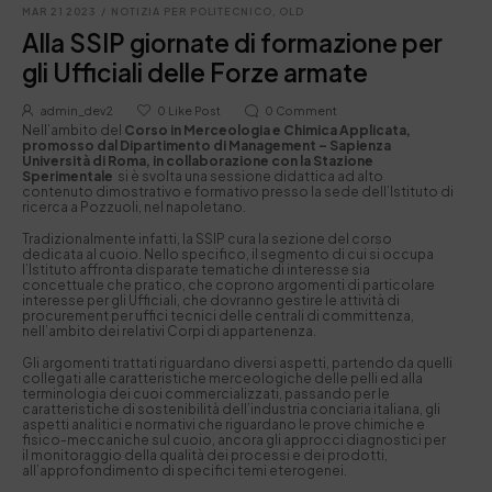
MAR 21 2023
/
NOTIZIA PER POLITECNICO
,
OLD
Alla SSIP giornate di formazione per
gli Ufficiali delle Forze armate
admin_dev2
0
Like Post
0
Comment
Nell’ambito del
Corso in Merceologia e Chimica Applicata,
promosso dal Dipartimento di Management – Sapienza
Università di Roma, in collaborazione con la Stazione
Sperimentale
si è svolta una sessione didattica ad alto
contenuto dimostrativo e formativo presso la sede dell’Istituto di
ricerca a Pozzuoli, nel napoletano.
Tradizionalmente infatti, la SSIP cura la sezione del corso
dedicata al cuoio. Nello specifico, il segmento di cui si occupa
l’Istituto affronta disparate tematiche di interesse sia
concettuale che pratico, che coprono argomenti di particolare
interesse per gli Ufficiali, che dovranno gestire le attività di
procurement per uffici tecnici delle centrali di committenza,
nell’ambito dei relativi Corpi di appartenenza.
Gli argomenti trattati riguardano diversi aspetti, partendo da quelli
collegati alle caratteristiche merceologiche delle pelli ed alla
terminologia dei cuoi commercializzati, passando per le
caratteristiche di sostenibilità dell’industria conciaria italiana, gli
aspetti analitici e normativi che riguardano le prove chimiche e
fisico-meccaniche sul cuoio, ancora gli approcci diagnostici per
il monitoraggio della qualità dei processi e dei prodotti,
all’approfondimento di specifici temi eterogenei.