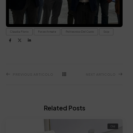
Claudia Florio
Forze Armate
Politecnico Del Cuoio
Ssip
PREVIOUS ARTICOLO
NEXT ARTICOLO
Related Posts
Old