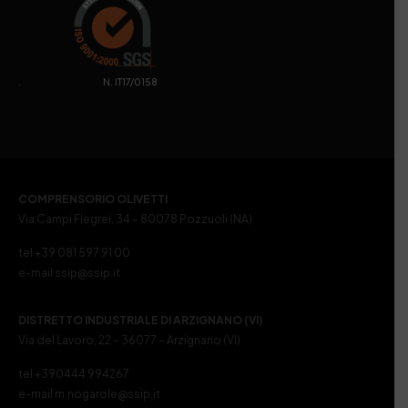
. N. IT17/0158
COMPRENSORIO OLIVETTI
Via Campi Flegrei, 34 – 80078 Pozzuoli (NA)
tel +39 081 597 91 00
e-mail ssip@ssip.it
DISTRETTO INDUSTRIALE DI ARZIGNANO (VI)
Via del Lavoro, 22 – 36077 – Arzignano (VI)
tel +390444 994267
e-mail m.nogarole@ssip.it