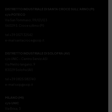
DISTRETTO INDUSTRIALE DI SANTA CROCE SULL’ARNO (PI)
c/o POTECO
Via San Tommaso, 119/121/123
56029 S. Croce s/Arno (PI)
tel +39 0571 32542
e-mail santacroce@ssip.it
DISTRETTO INDUSTRIALE DI SOLOFRA (AV)
c/o UNIC – Centro Servizi ASI
Via Melito Iangano, 9
83029 Solofra (AV)
tel +39 0825 582740
e-mail ssip@ssip.it
MILANO (MI)
c/o UNIC
Via Brisa, 3