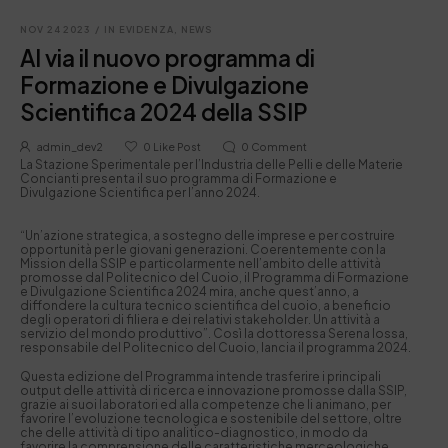
NOV 24 2023
/
IN EVIDENZA
,
NEWS
Al via il nuovo programma di
Formazione e Divulgazione
Scientifica 2024 della SSIP
admin_dev2
0
Like Post
0
Comment
La Stazione Sperimentale per l’Industria delle Pelli e delle Materie
Concianti presenta il suo programma di Formazione e
Divulgazione Scientifica per l’anno 2024.
“Un’azione strategica, a sostegno delle imprese e per costruire
opportunità per le giovani generazioni. Coerentemente con la
Mission della SSIP e particolarmente nell’ambito delle attività
promosse dal Politecnico del Cuoio, il Programma di Formazione
e Divulgazione Scientifica 2024 mira, anche quest’anno, a
diffondere la cultura tecnico scientifica del cuoio, a beneficio
degli operatori di filiera e dei relativi stakeholder. Un attività a
servizio del mondo produttivo”. Così la dottoressa Serena Iossa,
responsabile del Politecnico del Cuoio, lancia il programma 2024.
Questa edizione del Programma intende trasferire i principali
output delle attività di ricerca e innovazione promosse dalla SSIP,
grazie ai suoi laboratori ed alla competenze che li animano, per
favorire l’evoluzione tecnologica e sostenibile del settore, oltre
che delle attività di tipo analitico-diagnostico, in modo da
favorire la comprensione delle caratteristiche merceologiche,