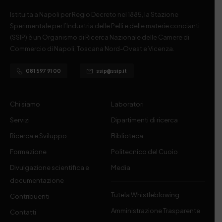
Istituita a Napoli per Regio Decreto nel 1885, la Stazione
Sperimentale per l’Industria delle Pelli e delle materie concianti
(SSIP) è un Organismo di Ricerca Nazionale delle Camere di
Commercio di Napoli, Toscana Nord-Ovest e Vicenza.
081 597 91 00
ssip@ssip.it
Chi siamo
Laboratori
Servizi
Dipartimenti di ricerca
Ricerca e Sviluppo
Biblioteca
Formazione
Politecnico del Cuoio
Divulgazione scientifica e
Media
documentazione
Tutela Whistleblowing
Contribuenti
Amministrazione Trasparente
Contatti