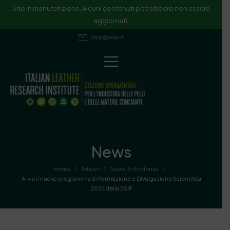
Sito in manutenzione. Alcuni contenuti potrebbero non essere
aggiornati.
ssip@ssip.it
News
/
/
/
Home
Articoli
News
,
In Evidenza
Al via il nuovo programma di Formazione e Divulgazione Scientifica
2024 della SSIP