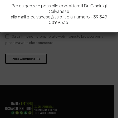
Per esigenze è possibile contattare il Dr. Gianluigi
Calvanese
alla mail g.calvanese@ssip.it o al numero +39 349
089 9336.
Salva il mio nome, email e sito web in questo browser per la
prossima volta che commento.
Post Comment