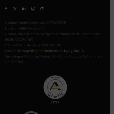
Codice fiscale e Partita Iva
07936981211
Iscrizione REA
NA 920756
Codice di iscrizione all’Anagrafe Nazionale delle Ricerche del
MIUR
000290_EIRI
Capitale Sociale
Euro
9.690.240,00
Pec
stazionesperimentaleindustriapelli@legalmail.it
Sede legale
Via Campi Flegrei, 34 – 80078 Pozzuoli (NA) – Tel. +39
081 5979100