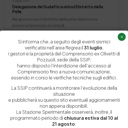
2 Luglio 2015
Delegazione del Sudafrica visita il Distretto della
Pelle
Nei giorni scorsi il distretto della pelle della nostra
provincia ha ricevuto la visita di…
by
Admin_dev2
0
0
×
Si informa che, a seguito degli eventi sismici
verificatisi nell’area flegrea il
31 luglio
,
i gestori e la proprietà del Comprensorio ex Olivetti di
Pozzuoli, sede della SSIP,
hanno disposto l’interdizione dell’accesso al
Lascia un commento
Comprensorio fino a nuova comunicazione,
essendo in corso le verifiche tecniche sugli edifici.
Il tuo indirizzo email non sarà pubblicato.
I campi obbligatori sono
contrassegnati
*
La SSIP continuerà a monitorare l’evoluzione della
situazione
e pubblicherà su questo sito eventuali aggiornamenti
non appena disponibili.
La Stazione Sperimentale osserverà, inoltre, il
programmato periodo di
chiusura estiva dal 10 al
21 agosto
.