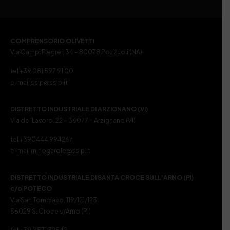
COMPRENSORIO OLIVETTI
Via Campi Flegrei, 34 – 80078 Pozzuoli (NA)
tel +39 081 597 91 00
e-mail ssip@ssip.it
DISTRETTO INDUSTRIALE DI ARZIGNANO (VI)
Via del Lavoro, 22 – 36077 – Arzignano (VI)
tel +390444 994267
e-mail m.nogarole@ssip.it
DISTRETTO INDUSTRIALE DI SANTA CROCE SULL’ARNO (PI)
c/o POTECO
Via San Tommaso, 119/121/123
56029 S. Croce s/Arno (PI)