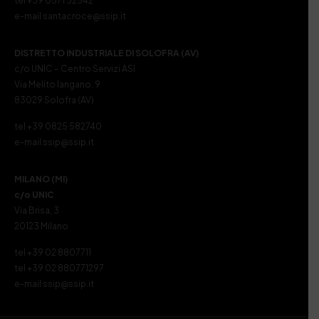
tel +39 0571 32542
e-mail santacroce@ssip.it
DISTRETTO INDUSTRIALE DI SOLOFRA (AV)
c/o UNIC – Centro Servizi ASI
Via Melito Iangano, 9
83029 Solofra (AV)
tel +39 0825 582740
e-mail ssip@ssip.it
MILANO (MI)
c/o UNIC
Via Brisa, 3
20123 Milano
tel +39 02 8807711
tel +39 02 880771297
e-mail ssip@ssip.it