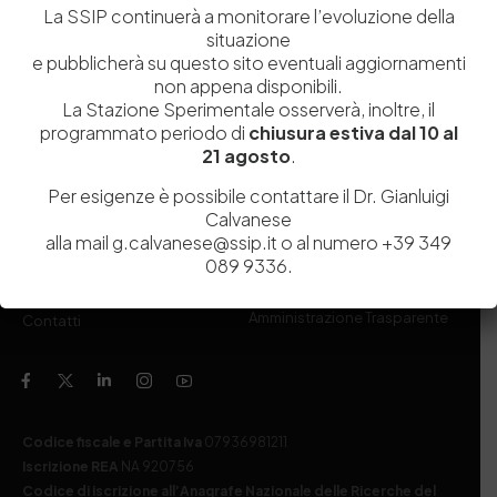
081 597 91 00
ssip@ssip.it
La SSIP continuerà a monitorare l’evoluzione della
situazione
e pubblicherà su questo sito eventuali aggiornamenti
Chi siamo
Laboratori
non appena disponibili.
La Stazione Sperimentale osserverà, inoltre, il
Servizi
Dipartimenti di ricerca
programmato periodo di
chiusura estiva dal 10 al
Ricerca e Sviluppo
Biblioteca
21 agosto
.
Formazione
Politecnico del Cuoio
Per esigenze è possibile contattare il Dr. Gianluigi
Calvanese
Divulgazione scientifica e
Media
alla mail g.calvanese@ssip.it o al numero +39 349
documentazione
089 9336.
Tutela Whistleblowing
Contribuenti
Amministrazione Trasparente
Contatti
Codice fiscale e Partita Iva
07936981211
Iscrizione REA
NA 920756
Codice di iscrizione all’Anagrafe Nazionale delle Ricerche del