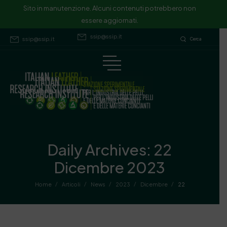
Sito in manutenzione. Alcuni contenuti potrebbero non essere
Sito in manutenzione. Alcuni contenuti potrebbero non
essere aggiornati.
aggiornati.
ssip@ssip.it
ssip@ssip.it
Cerca
Daily Archives: 22
Dicembre 2023
/
/
/
/
/
Home
Articoli
News
2023
Dicembre
22