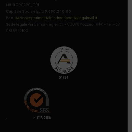
MIUR
000290_EIRI
Capitale Sociale
Euro
9.690.240,00
Pec
stazionesperimentaleindustriapelli@legalmail.it
Sede legale
Via Campi Flegrei, 34 – 80078 Pozzuoli (NA) – Tel. +39
081 5979100
. N. IT17/0158