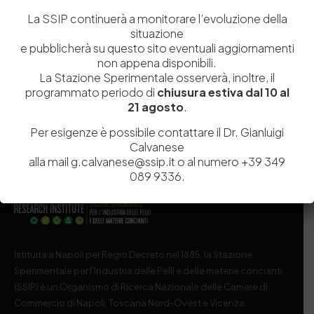
La SSIP continuerà a monitorare l’evoluzione della
Salva il mio nome, email e sito web in questo browser per la
situazione
prossima volta che commento.
e pubblicherà su questo sito eventuali aggiornamenti
non appena disponibili.
La Stazione Sperimentale osserverà, inoltre, il
Post Comment
programmato periodo di
chiusura estiva dal 10 al
21 agosto
.
Per esigenze è possibile contattare il Dr. Gianluigi
Calvanese
alla mail g.calvanese@ssip.it o al numero +39 349
089 9336.
Istituita a Napoli per Regio Decreto nel 1885, la Stazione
Sperimentale per l’Industria delle Pelli e delle materie concianti
(SSIP) è un Organismo di Ricerca Nazionale delle Camere di
Commercio di Napoli, Toscana Nord-Ovest e Vicenza.