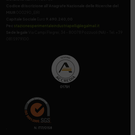
Codice di iscrizione all’Anagrafe Nazionale delle Ricerche del
MIUR
000290_EIRI
Capitale Sociale
Euro
9.690.240,00
Pec
stazionesperimentaleindustriapelli@legalmail.it
Sede legale
Via Campi Flegrei, 34 – 80078 Pozzuoli (NA) – Tel. +39
081 5979100
. N. IT17/0158