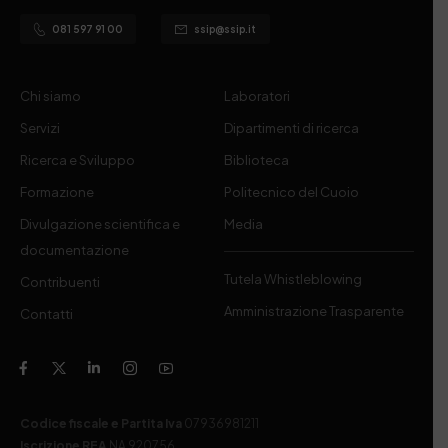
081 597 91 00
ssip@ssip.it
Chi siamo
Laboratori
Servizi
Dipartimenti di ricerca
Ricerca e Sviluppo
Biblioteca
Formazione
Politecnico del Cuoio
Divulgazione scientifica e
Media
documentazione
Tutela Whistleblowing
Contribuenti
Amministrazione Trasparente
Contatti
Codice fiscale e Partita Iva
07936981211
Iscrizione REA
NA 920756