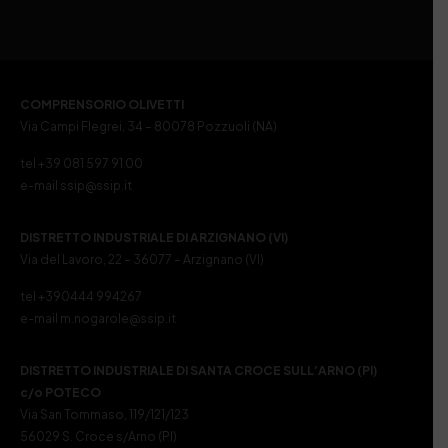
COMPRENSORIO OLIVETTI
Via Campi Flegrei, 34 – 80078 Pozzuoli (NA)
tel +39 081 597 91 00
e-mail ssip@ssip.it
DISTRETTO INDUSTRIALE DI ARZIGNANO (VI)
Via del Lavoro, 22 – 36077 – Arzignano (VI)
tel +390444 994267
e-mail m.nogarole@ssip.it
DISTRETTO INDUSTRIALE DI SANTA CROCE SULL’ARNO (PI)
c/o POTECO
Via San Tommaso, 119/121/123
56029 S. Croce s/Arno (PI)