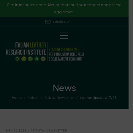
Sito in manutenzione. Alcuni contenuti potrebbero non essere
aggiornati.
ssip@ssip.it
News
/
/
/
Home
Articoli
Attività
,
Newsletter
Leather Update #47/23
DEC 22 2023
/
ATTIVITÀ
,
NEWSLETTER