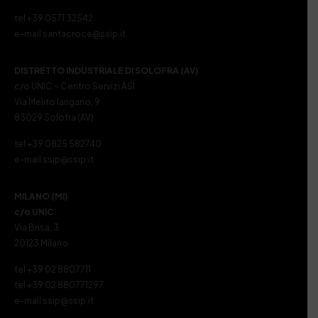
tel +39 0571 32542
e-mail santacroce@ssip.it
DISTRETTO INDUSTRIALE DI SOLOFRA (AV)
c/o UNIC – Centro Servizi ASI
Via Melito Iangano, 9
83029 Solofra (AV)
tel +39 0825 582740
e-mail ssip@ssip.it
MILANO (MI)
c/o UNIC
Via Brisa, 3
20123 Milano
tel +39 02 8807711
tel +39 02 880771297
e-mail ssip@ssip.it