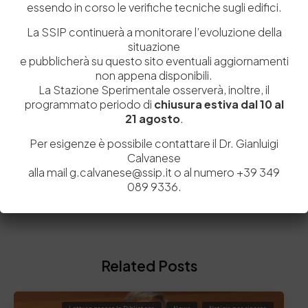
essendo in corso le verifiche tecniche sugli edifici.
La SSIP continuerà a monitorare l’evoluzione della
situazione
e pubblicherà su questo sito eventuali aggiornamenti
non appena disponibili.
La Stazione Sperimentale osserverà, inoltre, il
Cpmc
Editoriale
Luigi Nicolais
Sostenibilità
programmato periodo di
chiusura estiva dal 10 al
21 agosto
.
Per esigenze è possibile contattare il Dr. Gianluigi
Calvanese
alla mail g.calvanese@ssip.it o al numero +39 349
089 9336.
PREVIOUS ARTICOLO
NEXT ARTICOLO
Related Posts