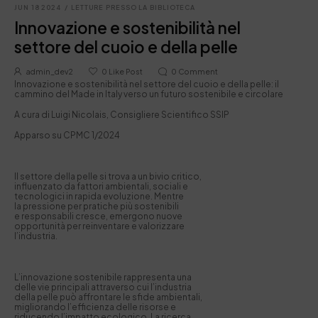
JUN 18 2024
/
LETTURE PRESSO LA BIBLIOTECA
Innovazione e sostenibilità nel
settore del cuoio e della pelle
admin_dev2
0
Like Post
0
Comment
Innovazione e sostenibilità nel settore del cuoio e della pelle: il
cammino del Made in Italy verso un futuro sostenibile e circolare
A cura di Luigi Nicolais, Consigliere Scientifico SSIP
Apparso su CPMC 1/2024
Il settore della pelle si trova a un bivio critico,
influenzato da fattori ambientali, sociali e
tecnologici in rapida evoluzione. Mentre
la pressione per pratiche più sostenibili
e responsabili cresce, emergono nuove
opportunità per reinventare e valorizzare
l’industria.
L’innovazione sostenibile rappresenta una
delle vie principali attraverso cui l’industria
della pelle può affrontare le sfide ambientali,
migliorando l’efficienza delle risorse e
riducendo l’impatto ecologico. La ricerca