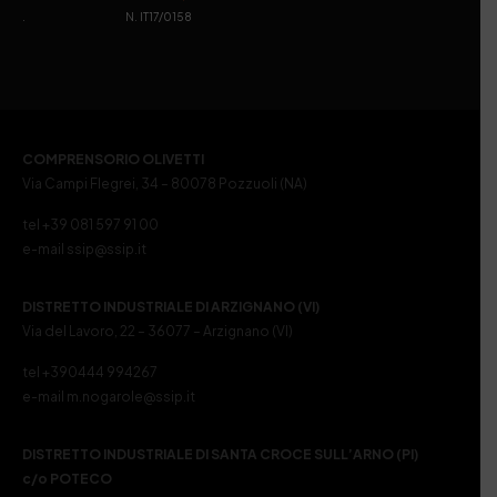
. N. IT17/0158
COMPRENSORIO OLIVETTI
Via Campi Flegrei, 34 – 80078 Pozzuoli (NA)
tel +39 081 597 91 00
e-mail ssip@ssip.it
DISTRETTO INDUSTRIALE DI ARZIGNANO (VI)
Via del Lavoro, 22 – 36077 – Arzignano (VI)
tel +390444 994267
e-mail m.nogarole@ssip.it
DISTRETTO INDUSTRIALE DI SANTA CROCE SULL’ARNO (PI)
c/o POTECO