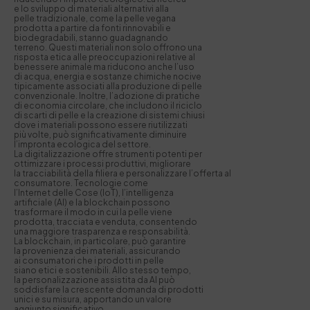
e lo sviluppo di materiali alternativi alla
pelle tradizionale, come la pelle vegana
prodotta a partire da fonti rinnovabili e
biodegradabili, stanno guadagnando
terreno. Questi materiali non solo offrono una
risposta etica alle preoccupazioni relative al
benessere animale ma riducono anche l’uso
di acqua, energia e sostanze chimiche nocive
tipicamente associati alla produzione di pelle
convenzionale. Inoltre, l’adozione di pratiche
di economia circolare, che includono il riciclo
di scarti di pelle e la creazione di sistemi chiusi
dove i materiali possono essere riutilizzati
più volte, può significativamente diminuire
l’impronta ecologica del settore.
La digitalizzazione offre strumenti potenti per
ottimizzare i processi produttivi, migliorare
la tracciabilità della filiera e personalizzare l’offerta al
consumatore. Tecnologie come
l’Internet delle Cose (IoT), l’intelligenza
artificiale (AI) e la blockchain possono
trasformare il modo in cui la pelle viene
prodotta, tracciata e venduta, consentendo
una maggiore trasparenza e responsabilità.
La blockchain, in particolare, può garantire
la provenienza dei materiali, assicurando
ai consumatori che i prodotti in pelle
siano etici e sostenibili. Allo stesso tempo,
la personalizzazione assistita da AI può
soddisfare la crescente domanda di prodotti
unici e su misura, apportando un valore
aggiunto significativo.