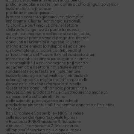
utilizzo della pelle attraverso l’adozione di
pratiche circolari e sostenibili, con un occhio di riguardo verso i
nuovi materiali e processi
produttivi meno inquinanti.
In questo contesto giocano un ruolo molto
importante i Cluster Tecnologici nazionali,
fulcro vitale per l’innovazione nel settore
della pelle, fungendo da ponte tra ricerca
scientifica, imprese, e politiche di sostenibilità.
Attraverso la promozione di progetti di ricerca
congiunti tra università e imprese, i cluster
stanno accelerando lo sviluppo e l’adozione
di nuovi materiali circolari, contribuendo al
rafforzamento del Made in Italy nel contesto di un
mercato globale sempre più esigente in termini
di sostenibilità. La collaborazione tra il mondo
accademico e il settore industriale è, infatti,
fondamentale per testare e implementare
nuove tecnologie e materiali, consentendo di
ridurre gli sprechi e migliorare l’efficienza delle
risorse nel ciclo di vita dei prodotti in pelle.
Questi sforzi congiunti non solo porteranno a
innovazioni nel prodotto finale ma stimoleranno anche un
cambiamento culturale all’interno
delle aziende, promuovendo pratiche di
produzione più sostenibili. Un esempio concreto è l’iniziativa
“Made in
Italy Circolare e Sostenibile – MICS”, a valere
sulle risorse del Piano Nazionale Ripresa
e Resilienza (PNRR) missione 4, “istruzione
e ricerca” – componente 2, “dalla ricerca
all’impresa” finanziato dall’unione europea