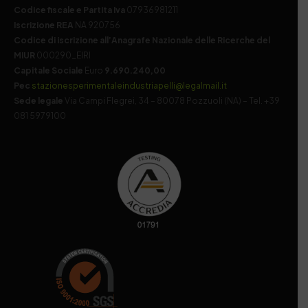
Codice fiscale e Partita Iva
07936981211
Iscrizione REA
NA 920756
Codice di iscrizione all’Anagrafe Nazionale delle Ricerche del
MIUR
000290_EIRI
Capitale Sociale
Euro
9.690.240,00
Pec
stazionesperimentaleindustriapelli@legalmail.it
Sede legale
Via Campi Flegrei, 34 – 80078 Pozzuoli (NA) – Tel. +39
081 5979100