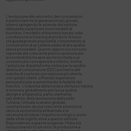
L’evoluzione dei valori etici dei consumatori,
in particolare tra le generazioni più giovani,
stanno spingendo le aziende del settore
della pelle a esplorare nuovi modelli di
business. Il modello di business basato sulla
condivisione e il leasing di prodotti di lusso
sta guadagnando popolarità, consentendo ai
consumatori di accedere a beni di alta qualità
senza possederli. Questo approccio non solo
risponde alla crescente preoccupazione per
la sostenibilità ma apre anche la strada a un
consumo più consapevole e ridotto. Inoltre,
l’adozione di piattaforme online per la vendita
diretta al consumatore (D2C) permette alle
marche di costruire una relazione più diretta
con i propri clienti, offrendo esperienze
personalizzate e aumentando la fedeltà del
marchio. L’industria della moda e del lusso italiana
è rinomata globalmente per la sua qualità,
design e artigianalità, particolarmente
nell’ambito della lavorazione della pelle.
Tuttavia, l’attuale scenario globale,
caratterizzato da una crescente attenzione
verso la sostenibilità ambientale e la
necessità di ridurre l’impatto ecologico, pone
delle sfide significative a questo settore.
Rispondendo a queste esigenze, l’Italia sta
rivoluzionando il concetto di produzione e