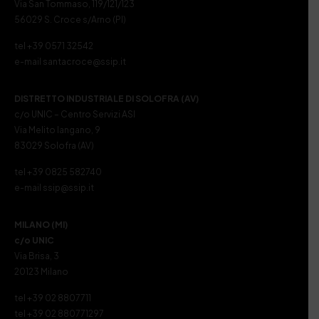
Via San Tommaso, 119/121/123
56029 S. Croce s/Arno (PI)
tel +39 0571 32542
e-mail santacroce@ssip.it
DISTRETTO INDUSTRIALE DI SOLOFRA (AV)
c/o UNIC – Centro Servizi ASI
Via Melito Iangano, 9
83029 Solofra (AV)
tel +39 0825 582740
e-mail ssip@ssip.it
MILANO (MI)
c/o UNIC
Via Brisa, 3
20123 Milano
tel +39 02 8807711
tel +39 02 880771297