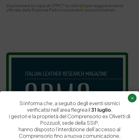
Vuoi ricevere la copia di CPMC? Iscriviti
QUI
per leggere la rivista
ufficiale della Stazione Pelli e non perderti i prossimi numeri.
×
Si informa che, a seguito degli eventi sismici
verificatisi nell’area flegrea il
31 luglio
,
i gestori e la proprietà del Comprensorio ex Olivetti di
Pozzuoli, sede della SSIP,
hanno disposto l’interdizione dell’accesso al
Comprensorio fino a nuova comunicazione,