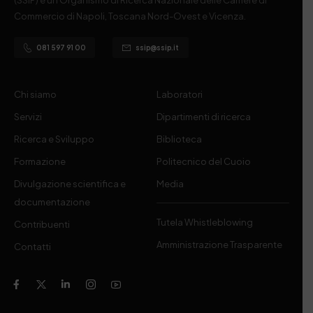
Commercio di Napoli, Toscana Nord-Ovest e Vicenza.
081 597 91 00
ssip@ssip.it
Chi siamo
Laboratori
Servizi
Dipartimenti di ricerca
Ricerca e Sviluppo
Biblioteca
Formazione
Politecnico del Cuoio
Divulgazione scientifica e
Media
documentazione
Tutela Whistleblowing
Contribuenti
Amministrazione Trasparente
Contatti