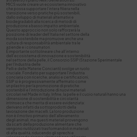
attraverso il piano Next Generation EU.
MICS vuole creare un ecosistema innovativo
che possa supportare l’intera filiera nella
transizione verso pratiche più sostenibili,
dallo sviluppo di materiali alternativi e
biodegradabili alla ricerca di metodi di
produzione a basso impatto ambientale.
Questo approccio non solo rafforzerà la
posizione di leader dell’Italia nel settore della
moda sostenibile ma promuove anche una
cultura di responsabilità ambientale tra le
aziende e i consumatori.
È importante sottolineare che all’interno
dell’ecosistema di innovazione e sostenibilità
nel settore della pelle, il Consorzio SSIP (Stazione Sperimentale
per l’Industria delle
Pelli e delle Materie Concianti) svolge un ruolo
cruciale. Fondato per supportare l’industria
conciaria con ricerche, analisi e certificazioni,
SSIP si è progressivamente affermato come
un pilastro per la promozione di pratiche
sostenibili e l’introduzione di nuovi materiali
circolari nel Made in Italy. Infine, la pelle e il cuoio naturali hanno una
dimensione di sostenibilità e circolarità
intrinseca che merita di essere evidenziata:
derivano infatti da sottoprodotti della
lavorazione dei macelli. La loro produzione
non è il motivo primario dell’allevamento
degli animali, ma questi materiali provengono
da scarti della produzione alimentare che
vengono riutilizzati trasformandoli in materiali
di alta qualità, riducendo gli sprechi e