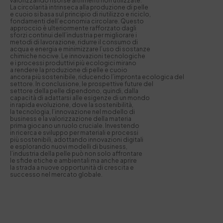
valorizzando risorse altrimenti non utilizzate.
La circolarità intrinseca alla produzione di pelle
e cuoio si basa sul principio di riutilizzo e riciclo,
fondamenti dell’economia circolare. Questo
approccio è ulteriormente rafforzato dagli
sforzi continui dell’industria per migliorare i
metodi di lavorazione, ridurre il consumo di
acqua e energia e minimizzare l’uso di sostanze
chimiche nocive. Le innovazioni tecnologiche
e i processi produttivi più ecologici mirano
a rendere la produzione di pelle e cuoio
ancora più sostenibile, riducendo l’impronta ecologica del
settore. In conclusione, le prospettive future del
settore della pelle dipendono, quindi, dalla
capacità di adattarsi alle esigenze di un mondo
in rapida evoluzione, dove la sostenibilità,
la tecnologia, l’innovazione nel modello di
business e la valorizzazione della materia
prima giocano un ruolo cruciale. Investendo
in ricerca e sviluppo per materiali e processi
più sostenibili, adottando innovazioni digitali
e esplorando nuovi modelli di business,
l’industria della pelle può non solo affrontare
le sfide etiche e ambientali ma anche aprire
la strada a nuove opportunità di crescita e
successo nel mercato globale.