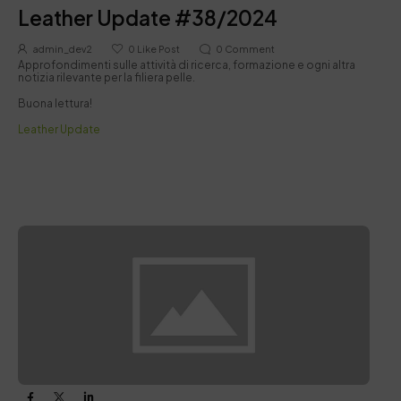
Leather Update #38/2024
admin_dev2
0
Like Post
0
Comment
Approfondimenti sulle attività di ricerca, formazione e ogni altra
notizia rilevante per la filiera pelle.
Buona lettura!
Leather Update