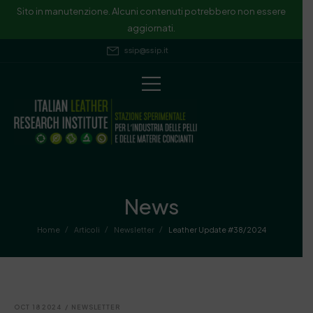
Sito in manutenzione. Alcuni contenuti potrebbero non essere
aggiornati.
ssip@ssip.it
News
/
/
/
Home
Articoli
Newsletter
Leather Update #38/2024
OCT 18 2024
/
NEWSLETTER