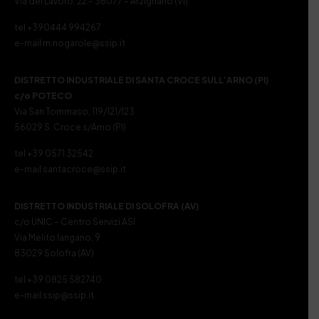
Via del Lavoro, 22 – 36077 – Arzignano (VI)
tel +390444 994267
e-mail m.nogarole@ssip.it
DISTRETTO INDUSTRIALE DI SANTA CROCE SULL’ARNO (PI)
c/o POTECO
Via San Tommaso, 119/121/123
56029 S. Croce s/Arno (PI)
tel +39 0571 32542
e-mail santacroce@ssip.it
DISTRETTO INDUSTRIALE DI SOLOFRA (AV)
c/o UNIC – Centro Servizi ASI
Via Melito Iangano, 9
83029 Solofra (AV)
tel +39 0825 582740
e-mail ssip@ssip.it