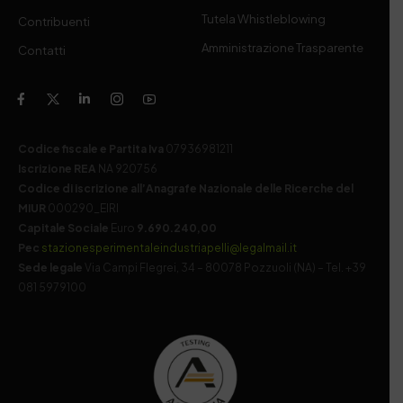
Tutela Whistleblowing
Contribuenti
Amministrazione Trasparente
Contatti
Codice fiscale e Partita Iva
07936981211
Iscrizione REA
NA 920756
Codice di iscrizione all’Anagrafe Nazionale delle Ricerche del
MIUR
000290_EIRI
Capitale Sociale
Euro
9.690.240,00
Pec
stazionesperimentaleindustriapelli@legalmail.it
Sede legale
Via Campi Flegrei, 34 – 80078 Pozzuoli (NA) – Tel. +39
081 5979100