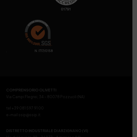
. N. IT17/0158
COMPRENSORIO OLIVETTI
Via Campi Flegrei, 34 – 80078 Pozzuoli (NA)
tel +39 081 597 91 00
e-mail ssip@ssip.it
DISTRETTO INDUSTRIALE DI ARZIGNANO (VI)