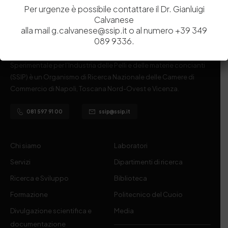
Per urgenze è possibile contattare il Dr. Gianluigi
Calvanese
alla mail g.calvanese@ssip.it o al numero +39 349
089 9336.
Istituita a Napoli per Regio Decreto nel 1885, la Stazione
Sperimentale per l’Industria delle Pelli e delle materie concianti
(SSIP) è un Organismo di Ricerca Nazionale delle Camere di
Commercio di Napoli, Toscana Nord-Ovest e Vicenza.
081 597 91 00
ssip@ssip.it
Chi siamo
Laboratori
Servizi
Dipartimenti di ricerca
Ricerca e Sviluppo
Biblioteca
Formazione
Politecnico del Cuoio
Divulgazione scientifica e
Media
documentazione