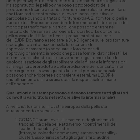
omogenei. Aspetti che non sono stati considerati dal legislatore.
Ma soprattutto, le pelli bovine sono sottoprodotti della
produzione di carne e i conciatori non hanno alcuna leva per far si
che i fornitori si conformino al nuovo quadro legislativo, in
particolare quando si tratta di foriture extra-UE. I fornitori di pelli e
cuoio extra-UE possono vendere le loro merci ad altre regioni del
mondo per trasformarle in articoli che possono entrare nel
mercato dell’UE senza alcun onere burocratico. Le concerie di
pelli bovine dell’UE fanno bene a prepararsi all’attuazione
dell’EUDR. Dovranno esercitare la Due Diligence sulle loro forniture
raccogliendo informazioni sulla loro catena di
approvvigionamento (o adeguare la loro catena di
approvvigionamento in modo che possa fornire i dati richiesti). Le
informazioni richieste dalle nuove norme riguardano i dati di
geolocalizzazione degli stabilimenti della filiera e le informazioni
sulla legalità dei prodotti e della produzione.Se i conciatori non
sono in grado di trovare questi dati con il proprio personale,
possono anche ricorrere a consulenti esterni, ma L’EUDR è
cristallinamente chiara su una cosa: la responsabilità rimane
nell’operatore.
Quali azioni di sistema possono e devono tentare tutti gli attori
coinvolti a vario titolo nel settore a livello internazionale?
A livello istituzionale, l’industria europea della pelle sta
intraprendendo diverse azioni:
COTANCE promuove l’allineamento degli schemi di
tracciabilità della pelle attraverso incontri mensili del
Leather Traceability Cluster
(https://euroleather.com/news/ leather-traceability-
cluster). Esso riunisce tutti gli organismi di audit e