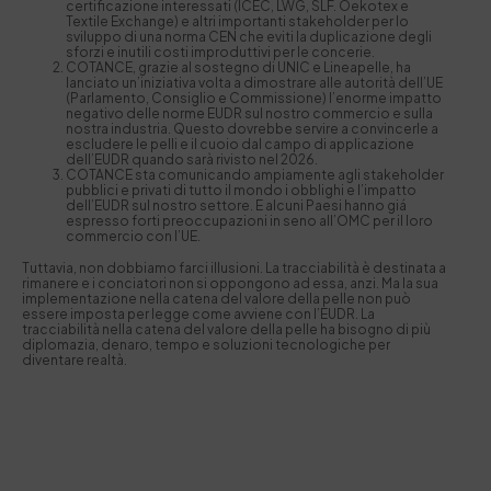
certificazione interessati (ICEC, LWG, SLF. Oekotex e
Textile Exchange) e altri importanti stakeholder per lo
sviluppo di una norma CEN che eviti la duplicazione degli
sforzi e inutili costi improduttivi per le concerie.
COTANCE, grazie al sostegno di UNIC e Lineapelle, ha
lanciato un’iniziativa volta a dimostrare alle autorità dell’UE
(Parlamento, Consiglio e Commissione) l’enorme impatto
negativo delle norme EUDR sul nostro commercio e sulla
nostra industria. Questo dovrebbe servire a convincerle a
escludere le pelli e il cuoio dal campo di applicazione
dell’EUDR quando sarà rivisto nel 2026.
COTANCE sta comunicando ampiamente agli stakeholder
pubblici e privati di tutto il mondo i obblighi e l’impatto
dell’EUDR sul nostro settore. E alcuni Paesi hanno giá
espresso forti preoccupazioni in seno all’OMC per il loro
commercio con l’UE.
Tuttavia, non dobbiamo farci illusioni. La tracciabilità è destinata a
rimanere e i conciatori non si oppongono ad essa, anzi. Ma la sua
implementazione nella catena del valore della pelle non può
essere imposta per legge come avviene con l’EUDR. La
tracciabilità nella catena del valore della pelle ha bisogno di più
diplomazia, denaro, tempo e soluzioni tecnologiche per
diventare realtà.