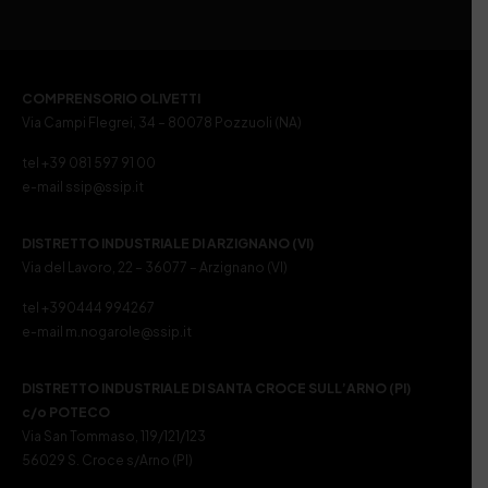
COMPRENSORIO OLIVETTI
Via Campi Flegrei, 34 – 80078 Pozzuoli (NA)
tel +39 081 597 91 00
e-mail ssip@ssip.it
DISTRETTO INDUSTRIALE DI ARZIGNANO (VI)
Via del Lavoro, 22 – 36077 – Arzignano (VI)
tel +390444 994267
e-mail m.nogarole@ssip.it
DISTRETTO INDUSTRIALE DI SANTA CROCE SULL’ARNO (PI)
c/o POTECO
Via San Tommaso, 119/121/123
56029 S. Croce s/Arno (PI)