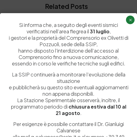
Related Posts
×
Si informa che, a seguito degli eventi sismici
Old
verificatisi nell’area flegrea il
31 luglio
,
i gestori e la proprietà del Comprensorio ex Olivetti di
Pozzuoli, sede della SSIP,
hanno disposto l’interdizione dell’accesso al
Comprensorio fino a nuova comunicazione,
essendo in corso le verifiche tecniche sugli edifici.
La SSIP continuerà a monitorare l’evoluzione della
situazione
e pubblicherà su questo sito eventuali aggiornamenti
non appena disponibili.
3 Luglio 2015
La Stazione Sperimentale osserverà, inoltre, il
Iscriviti alla Newsletter
programmato periodo di
chiusura estiva dal 10 al
Ora è possibile restare sempre in contatto con noi
21 agosto
.
riguardo le ultime notizie della Stazione…
Per esigenze è possibile contattare il Dr. Gianluigi
by
Admin_dev2
0
0
Calvanese
alla mail g.calvanese@ssip.it o al numero +39 349