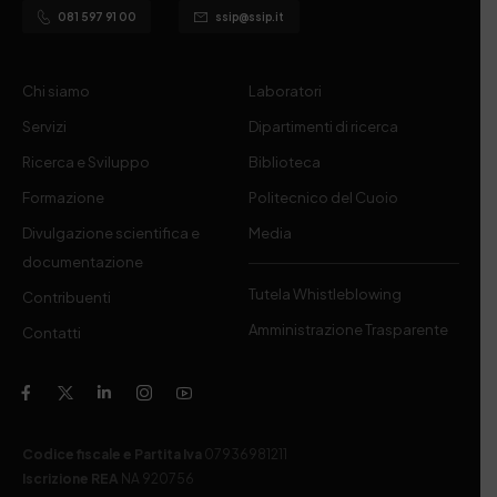
081 597 91 00
ssip@ssip.it
Chi siamo
Laboratori
Servizi
Dipartimenti di ricerca
Ricerca e Sviluppo
Biblioteca
Formazione
Politecnico del Cuoio
Divulgazione scientifica e
Media
documentazione
Tutela Whistleblowing
Contribuenti
Amministrazione Trasparente
Contatti
Codice fiscale e Partita Iva
07936981211
Iscrizione REA
NA 920756