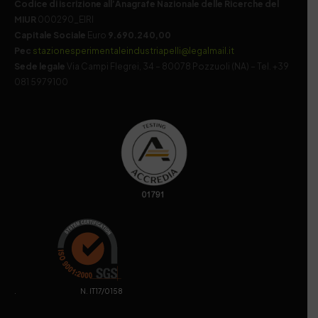
Codice di iscrizione all’Anagrafe Nazionale delle Ricerche del
MIUR
000290_EIRI
Capitale Sociale
Euro
9.690.240,00
Pec
stazionesperimentaleindustriapelli@legalmail.it
Sede legale
Via Campi Flegrei, 34 – 80078 Pozzuoli (NA) – Tel. +39
081 5979100
. N. IT17/0158