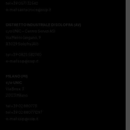
tel +39 0571 32542
e-mail santacroce@ssip.it
DISTRETTO INDUSTRIALE DI SOLOFRA (AV)
c/o UNIC – Centro Servizi ASI
Via Melito Iangano, 9
83029 Solofra (AV)
tel +39 0825 582740
e-mail ssip@ssip.it
MILANO (MI)
c/o UNIC
Via Brisa, 3
20123 Milano
tel +39 02 8807711
tel +39 02 880771297
e-mail ssip@ssip.it