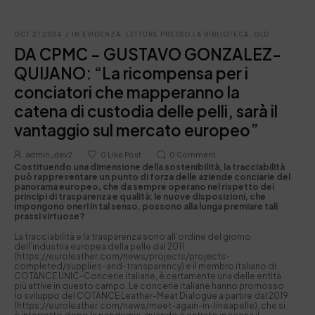
OCT 21 2024
/
IN EVIDENZA
,
LETTURE PRESSO LA BIBLIOTECA
,
OLD
DA CPMC – GUSTAVO GONZALEZ-
QUIJANO: “La ricompensa per i
conciatori che mapperanno la
catena di custodia delle pelli, sarà il
vantaggio sul mercato europeo”
admin_dev2
0
Like Post
0
Comment
Costituendo una dimensione della sostenibilità, la tracciabilità
può rappresentare un punto di forza delle aziende conciarie del
panorama europeo, che da sempre operano nel rispetto dei
principi di trasparenza e qualità: le nuove disposizioni, che
impongono oneri in tal senso, possono alla lunga premiare tali
prassi virtuose?
La tracciabilità e la trasparenza sono all’ordine del giorno
dell’industria europea della pelle dal 2011
(https://euroleather.com/news/projects/projects-
completed/supplies-and-transparency) e il membro italiano di
COTANCE UNIC-Concerie italiane, è certamente una delle entità
più attive in questo campo. Le concerie italiane hanno promosso
lo sviluppo del COTANCE Leather-Meat Dialogue a partire dal 2019
(https://euroleather.com/news/meet-again-in-lineapelle), che si