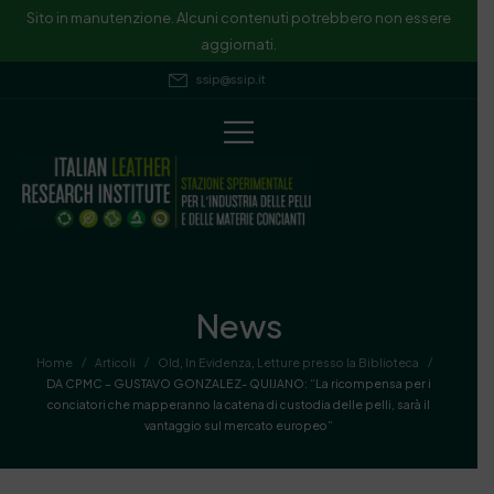
Sito in manutenzione. Alcuni contenuti potrebbero non essere
aggiornati.
ssip@ssip.it
News
/
/
/
Home
Articoli
Old
,
In Evidenza
,
Letture presso la Biblioteca
DA CPMC – GUSTAVO GONZALEZ- QUIJANO: “La ricompensa per i
conciatori che mapperanno la catena di custodia delle pelli, sarà il
vantaggio sul mercato europeo”