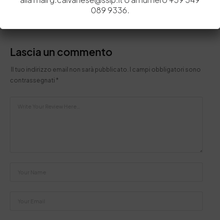
089 9336.
Lascia un commento
Il tuo indirizzo email non sarà pubblicato.
I campi obbligatori sono
contrassegnati
*