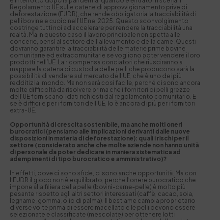
è interrotto dopo la pandemia, quando è entrato in scena il
Regolamento UE sulle catene di approvvigionamento prive di
deforestazione (EUDR), che rende obbligatoria la tracciabilità di
pelli bovine e cuoio nell’UE nel 2025. Questo sconvolgimento
costringe tutti noi ad accelerare per rendere la tracciabilità una
realtà. Ma in questo caso il lavoro principale non spetta alle
concerie, bensì al settore dell’allevamento e della carne. Questi
dovranno garantire la tracciabilità delle materie prime bovine
comunitarie ed extracomunitarie se vogliono poter vendere i loro
prodotti nell’UE. La ricompensa conciatori che riusciranno a
mappare la catena di custodia delle pelli che producono sarà la
possibilità di vendere sul mercato dell’UE, che è uno dei più
redditizi al mondo. Ma non sarà cosi facile, perché ci sono ancora
molte difficoltà da risolvere prima che i fornitori di pelli grezze
dell’UE forniscano i dati richiesti dal regolamento comunitario. E
se è difficile per i fornitori dell’UE, lo è ancora di più per i fornitori
extra-UE.
Opportunità di crescita sostenibile, ma anche molti oneri
burocratici (pensiamo alle implicazioni derivanti dalle nuove
disposizioni in materia di deforestazione): quali i rischi per il
settore (considerato anche che molte aziende non hanno unità
di personale da poter dedicare in maniera sistematica ad
adempimenti di tipo burocratico e amministrativo)?
In effetti, dove ci sono sfide, ci sono anche opportunità. Ma con
l’EUDR il gioco non è equilibrato, perché l’onere burocratico che
impone alla filiera della pelle (bovini-carne-pelle) è molto più
pesante rispetto agli altri settori interessati (caffè, cacao, soia,
legname, gomma, olio di palma). Il bestiame cambia proprietario
diverse volte prima di essere macellato e le pelli devono essere
selezionate e classificate (mescolate) per ottenere lotti