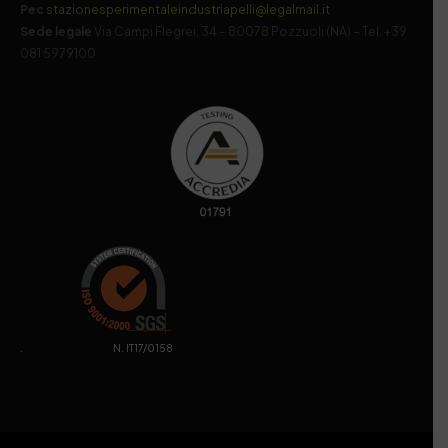
Pec
stazionesperimentaleindustriapelli@legalmail.it
Sede legale
Via Campi Flegrei, 34 – 80078 Pozzuoli (NA) – Tel. +39
081 5979100
. N. IT17/0158