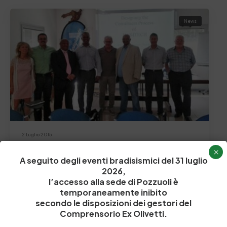
News
2 Luglio 2015
Delegazione del Sudafrica visita il Distretto della
×
Pelle
A seguito degli eventi bradisismici del 31 luglio
Nei giorni scorsi il distretto della pelle della nostra
2026,
provincia ha ricevuto la visita di…
l’accesso alla sede di Pozzuoli è
temporaneamente inibito
by
Admin_dev2
0
0
secondo le disposizioni dei gestori del
Comprensorio Ex Olivetti.