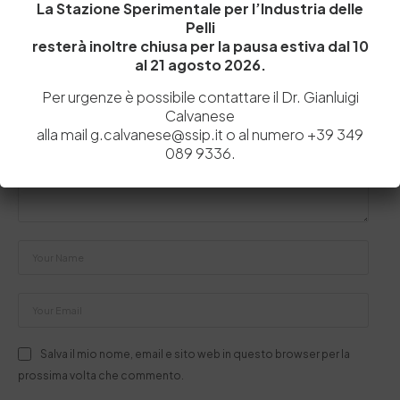
La Stazione Sperimentale per l’Industria delle
Pelli
Lascia un commento
resterà inoltre chiusa per la pausa estiva dal 10
al 21 agosto 2026.
Il tuo indirizzo email non sarà pubblicato.
I campi obbligatori sono
contrassegnati
*
Per urgenze è possibile contattare il Dr. Gianluigi
Calvanese
alla mail g.calvanese@ssip.it o al numero +39 349
089 9336.
Salva il mio nome, email e sito web in questo browser per la
prossima volta che commento.