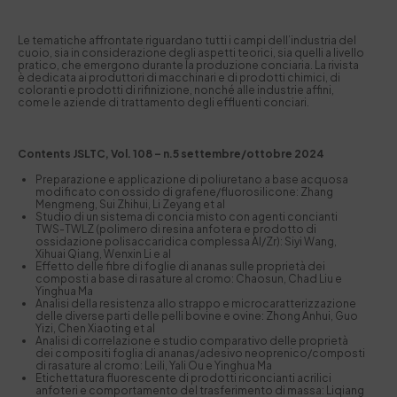
Le tematiche affrontate riguardano tutti i campi dell’industria del
cuoio, sia in considerazione degli aspetti teorici, sia quelli a livello
pratico, che emergono durante la produzione conciaria. La rivista
è dedicata ai produttori di macchinari e di prodotti chimici, di
coloranti e prodotti di rifinizione, nonché alle industrie affini,
come le aziende di trattamento degli effluenti conciari.
Contents JSLTC, Vol. 108 – n.5 settembre/ottobre 2024
Preparazione e applicazione di poliuretano a base acquosa
modificato con ossido di grafene/fluorosilicone: Zhang
Mengmeng, Sui Zhihui, Li Zeyang et al
Studio di un sistema di concia misto con agenti concianti
TWS-TWLZ (polimero di resina anfotera e prodotto di
ossidazione polisaccaridica complessa Al/Zr): Siyi Wang,
Xihuai Qiang, Wenxin Li e al
Effetto delle fibre di foglie di ananas sulle proprietà dei
composti a base di rasature al cromo: Chaosun, Chad Liu e
Yinghua Ma
Analisi della resistenza allo strappo e microcaratterizzazione
delle diverse parti delle pelli bovine e ovine: Zhong Anhui, Guo
Yizi, Chen Xiaoting et al
Analisi di correlazione e studio comparativo delle proprietà
dei compositi foglia di ananas/adesivo neoprenico/composti
di rasature al cromo: Leili, Yali Ou e Yinghua Ma
Etichettatura fluorescente di prodotti riconcianti acrilici
anfoteri e comportamento del trasferimento di massa: Liqiang