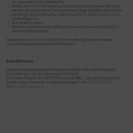
Jin, Gaosheng Zou, Wenbin Xu
Analisi dei volumi di importazione ed esportazione e dei valori
dei prodotti in pelle in Cina sulla base degli obiettivi del carbon
peaking e della neutralità carbonica (2020-2023): Li Hui, Liu Yu,
Liu Anding et al
Atti della Società
Notizie e pubblicazioni: 127a Conferenza Internazionale SLTC:
data e call for papers
Questa rivista e tutte le edizioni precedenti possono essere
consultate presso la nostra
Biblioteca
Sede Biblioteca
Stazione Sperimentale per I’Industria delle Pelli e delle Materie
Concianti srl – c/o Comprensorio Olivetti
Via Campi Flegrei, 34 • 80078 Pozzuoli (NA) –
per consultazione è
gradito appuntamento ai seguenti recapiti –
tel:
081 597 91 12
e-
mail:
c.grosso@ssip.it