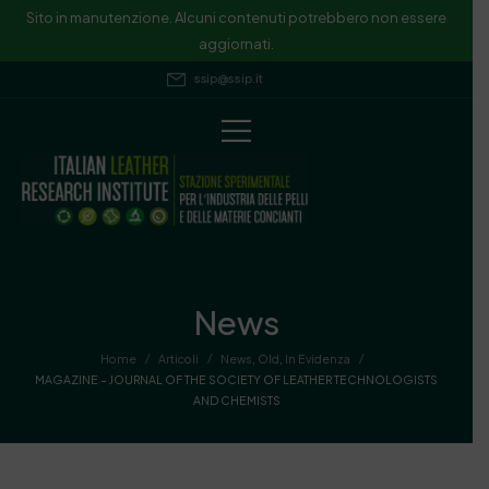
Sito in manutenzione. Alcuni contenuti potrebbero non essere
aggiornati.
ssip@ssip.it
News
/
/
/
Home
Articoli
News
,
Old
,
In Evidenza
MAGAZINE – JOURNAL OF THE SOCIETY OF LEATHER TECHNOLOGISTS
AND CHEMISTS