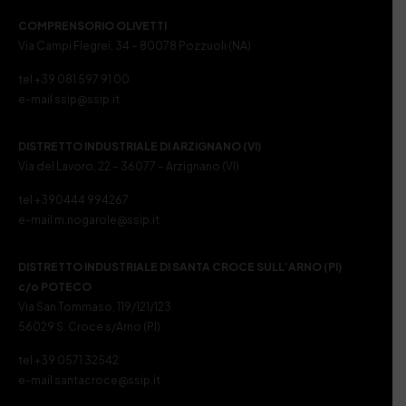
COMPRENSORIO OLIVETTI
Via Campi Flegrei, 34 – 80078 Pozzuoli (NA)
tel +39 081 597 91 00
e-mail ssip@ssip.it
DISTRETTO INDUSTRIALE DI ARZIGNANO (VI)
Via del Lavoro, 22 – 36077 – Arzignano (VI)
tel +390444 994267
e-mail m.nogarole@ssip.it
DISTRETTO INDUSTRIALE DI SANTA CROCE SULL’ARNO (PI)
c/o POTECO
Via San Tommaso, 119/121/123
56029 S. Croce s/Arno (PI)
tel +39 0571 32542
e-mail santacroce@ssip.it