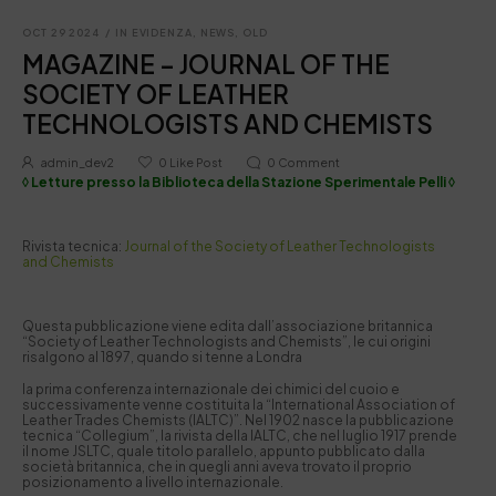
OCT 29 2024
/
IN EVIDENZA
,
NEWS
,
OLD
MAGAZINE – JOURNAL OF THE
SOCIETY OF LEATHER
TECHNOLOGISTS AND CHEMISTS
admin_dev2
0
Like Post
0
Comment
◊ Letture presso la Biblioteca della Stazione Sperimentale Pelli ◊
Rivista tecnica:
Journal of the Society of Leather Technologists
and Chemists
Questa pubblicazione viene edita dall’associazione britannica
“Society of Leather Technologists and Chemists”, le cui origini
risalgono al 1897, quando si tenne a Londra
la prima conferenza internazionale dei chimici del cuoio e
successivamente venne costituita la “International Association of
Leather Trades Chemists (IALTC)”. Nel 1902 nasce la pubblicazione
tecnica “Collegium”, la rivista della IALTC, che nel luglio 1917 prende
il nome JSLTC, quale titolo parallelo, appunto pubblicato dalla
società britannica, che in quegli anni aveva trovato il proprio
posizionamento a livello internazionale.