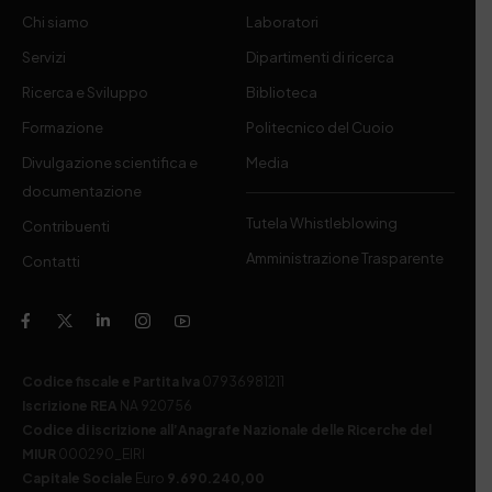
Chi siamo
Laboratori
Servizi
Dipartimenti di ricerca
Ricerca e Sviluppo
Biblioteca
Formazione
Politecnico del Cuoio
Divulgazione scientifica e
Media
documentazione
Tutela Whistleblowing
Contribuenti
Amministrazione Trasparente
Contatti
Codice fiscale e Partita Iva
07936981211
Iscrizione REA
NA 920756
Codice di iscrizione all’Anagrafe Nazionale delle Ricerche del
MIUR
000290_EIRI
Capitale Sociale
Euro
9.690.240,00