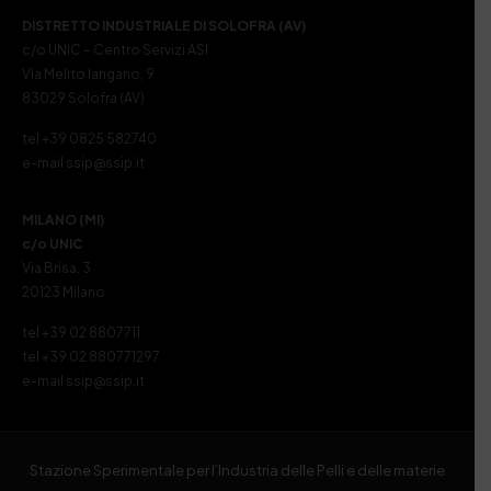
DISTRETTO INDUSTRIALE DI SOLOFRA (AV)
c/o UNIC – Centro Servizi ASI
Via Melito Iangano, 9
83029 Solofra (AV)
tel +39 0825 582740
e-mail ssip@ssip.it
MILANO (MI)
c/o UNIC
Via Brisa, 3
20123 Milano
tel +39 02 8807711
tel +39 02 880771297
e-mail ssip@ssip.it
Stazione Sperimentale per l’Industria delle Pelli e delle materie