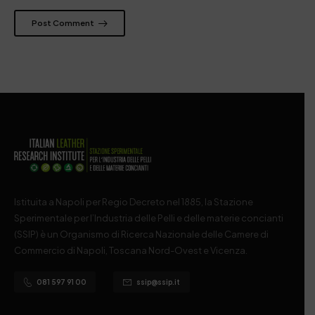
Post Comment
Istituita a Napoli per Regio Decreto nel 1885, la Stazione
Sperimentale per l’Industria delle Pelli e delle materie concianti
(SSIP) è un Organismo di Ricerca Nazionale delle Camere di
Commercio di Napoli, Toscana Nord-Ovest e Vicenza.
081 597 91 00
ssip@ssip.it