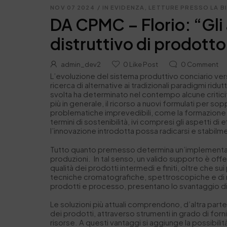
NOV 07 2024
/
IN EVIDENZA
,
LETTURE PRESSO LA B
DA CPMC – Florio: “Gli 
distruttivo di prodott
admin_dev2
0
Like Post
0
Comment
L’evoluzione del sistema produttivo conciario ve
ricerca di alternative ai tradizionali paradigmi ridu
svolta ha determinato nel contempo alcune criticità,
più in generale, il ricorso a nuovi formulati per so
problematiche imprevedibili, come la formazione di 
termini di sostenibilità, ivi compresi gli aspetti d
l’innovazione introdotta possa radicarsi e stabil
Tutto quanto premesso determina un’implementazion
produzioni. In tal senso, un valido supporto è offer
qualità dei prodotti intermedi e finiti, oltre che s
tecniche cromatografiche, spettroscopiche e di mi
prodotti e processo, presentano lo svantaggio di
Le soluzioni più attuali comprendono, d’altra parte
dei prodotti, attraverso strumenti in grado di for
risorse. A questi vantaggi si aggiunge la possibili