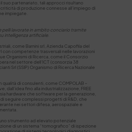
il suo partenariato, tali approcci risultano
 criticità di produzione connesse all’impiego di
iche impiegate.
 pelli lavorate in ambito conciario tramite
 intelligenza artificiale
.
triali, come Barnini srl, Azienda Capofila del
rl con competenze trasversali nelle lavorazioni
due Organismi di Ricerca, come il Consorzio
pera nel settore dell’ICT (consorzia 38
ncianti Srl (SSIP) Organismo di Ricerca Nazionale
, in qualità di consulenti, come COMPOLAB –
 dall’idea fino alla industrializzazione, FREE
, sia hardware che software per la generazione,
do di seguire complessi progetti di R&D, che
erante nei settori difesa, aerospaziale e
umentata.
a uno strumento ad elevato potenziale
zzazione di un sistema “tomografico” di ispezione
aborazione di sistemi tecnologici diagnostici