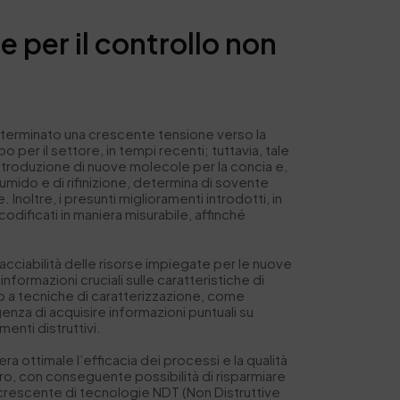
 per il controllo non
eterminato una crescente tensione verso la
po per il settore, in tempi recenti; tuttavia, tale
l’introduzione di nuove molecole per la concia e,
a umido e di rifinizione, determina di sovente
noltre, i presunti miglioramenti introdotti, in
codificati in maniera misurabile, affinché
cciabilità delle risorse impiegate per le nuove
nformazioni cruciali sulle caratteristiche di
rso a tecniche di caratterizzazione, come
za di acquisire informazioni puntuali su
nti distruttivi.
a ottimale l’efficacia dei processi e la qualità
oro, con conseguente possibilità di risparmiare
go crescente di tecnologie NDT (Non Distruttive