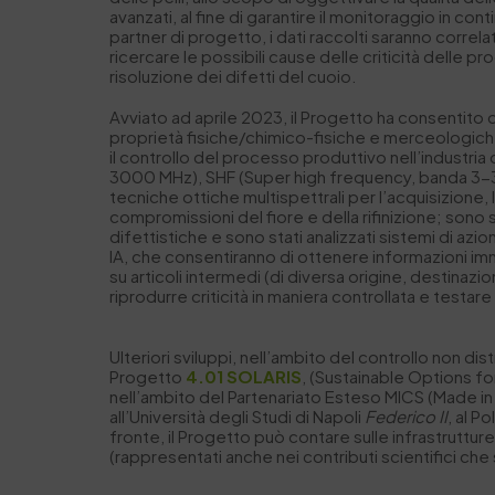
avanzati, al fine di garantire il monitoraggio in c
partner di progetto, i dati raccolti saranno correlati
ricercare le possibili cause delle criticità delle 
risoluzione dei difetti del cuoio.
Avviato ad aprile 2023, il Progetto ha consentito d
proprietà fisiche/chimico-fisiche e merceologiche de
il controllo del processo produttivo nell’industri
3000 MHz), SHF (Super high frequency, banda 3-3
tecniche ottiche multispettrali per l’acquisizione, l
compromissioni del fiore e della rifinizione; sono st
difettistiche e sono stati analizzati sistemi di azion
IA, che consentiranno di ottenere informazioni imme
su articoli intermedi (di diversa origine, destinazio
riprodurre criticità in maniera controllata e testare
Ulteriori sviluppi, nell’ambito del controllo non di
Progetto
4.01 SOLARIS
, (Sustainable Options f
nell’ambito del Partenariato Esteso MICS (Made in I
all’Università degli Studi di Napoli
Federico II
, al P
fronte, il Progetto può contare sulle infrastruttur
(rappresentati anche nei contributi scientifici ch