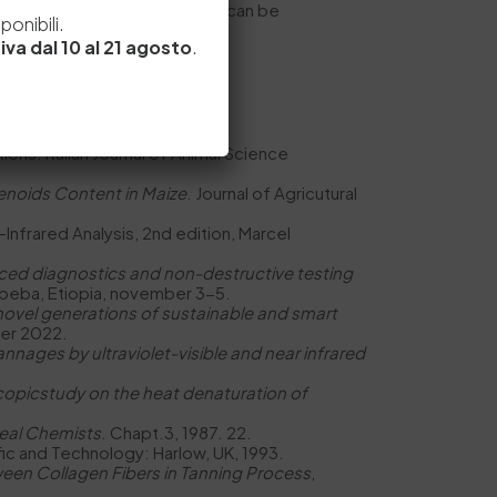
e
 nor the European Commission can be
onibili.
iva dal 10 al 21 agosto
.
ons. Italian Journal of Animal Science
tenoids Content in Maize
. Journal of Agricutural
Infrared Analysis, 2nd edition, Marcel
ced diagnostics and non-destructive testing
bbeba, Etiopia, november 3-5.
novel generations of sustainable and smart
ber 2022.
nnages by ultraviolet-visible and near infrared
copicstudy on the heat denaturation of
real Chemists
. Chapt.3, 1987. 22.
fic and Technology: Harlow, UK, 1993.
ween Collagen Fibers in Tanning Process
,