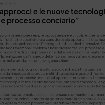
IBLIOTECA
approcci e le nuove tecnologie
o e processo conciario”
rso una dimensione sempre più sostenibile e circolare, che ha d
ttivi, ha di fatto costituito una considerevole opportunità di svilup
 da correlarsi proprio all’impiego di tali soluzioni alternative: 
ppiantare i tradizionali chemicals nelle diverse fasi del processo 
nuovi difetti o compromissione delle prestazioni del materiale. I
i efficientazione dell’impiego delle risorse, necessitano di essere 
mente nelle produzioni di nuova generazione.
e dei fabbisogni di monitoraggio degli aspetti di qualità e tra
to dall’impiego di approcci multi-diagnostici, in grado di fornire i
ui parametri di processo; molti di tali approcci, prevedono il rico
croscopia ottica ed elettronica che, pur soddisfacendo l’esigen
 prevedere tempi di esecuzione mediamente lunghi e pretrattame
, approcci automatizzati che consentano e di monitorare in manier
nire risposte veloci, in modo da poter operare in ambiente di lav
tà di agire in maniera preventiva e predittiva attraverso l’impie