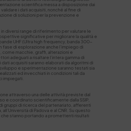
rumentazione scientifica messa a disposizione dai
validare i dati acquisiti, nonché al fine di
tazione di soluzioni per la prevenzione e
in diversi range di riferimento per valutare le
spettive significative per migliorare la qualità e
le bande UHF (Ultra high frequency, banda 300-
 fase di esplorazione anche l’impiego di
li, come macchie, graffi, alterazioni e
ettori adeguati a risaltare l’intera gamma di
i dati acquisiti saranno elaborati da algoritmi di
i sviluppo e sperimentazione saranno testati sia
alizzati ed invecchiati in condizioni tali da
ci impiegati.
ione attraverso una delle attività previste dal
so e coordinato scientificamente dalla SSIP,
i gruppi di ricerca del partenariato, afferenti
cia, all’Università di Padova e al CNR. Su questo
r, che stanno portando a promettenti risultati