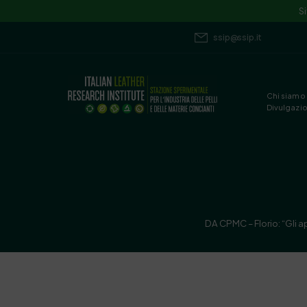
S
ssip@ssip.it
Chi siamo
Divulgazi
DA CPMC – Florio: “Gli a