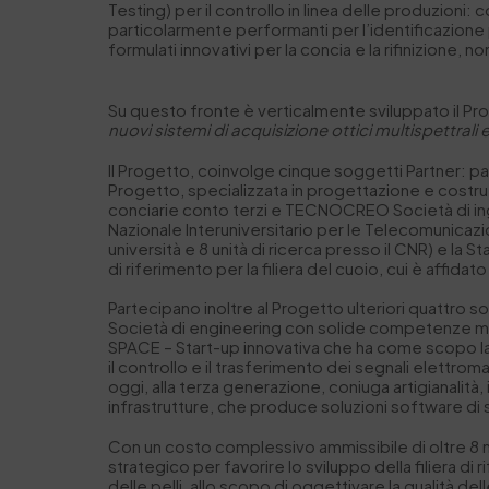
Testing) per il controllo in linea delle produzioni: 
particolarmente performanti per l’identificazione 
formulati innovativi per la concia e la rifinizione
Su questo fronte è verticalmente sviluppato il P
nuovi sistemi di acquisizione ottici multispettrali 
Il Progetto, coinvolge cinque soggetti Partner: part
Progetto, specializzata in progettazione e costruz
conciarie conto terzi e TECNOCREO Società di inge
Nazionale Interuniversitario per le Telecomunicazi
università e 8 unità di ricerca presso il CNR) e la 
di riferimento per la filiera del cuoio, cui è affid
Partecipano inoltre al Progetto ulteriori quattro 
Società di engineering con solide competenze multid
SPACE – Start-up innovativa che ha come scopo la 
il controllo e il trasferimento dei segnali elettro
oggi, alla terza generazione, coniuga artigianalit
infrastrutture, che produce soluzioni software di 
Con un costo complessivo ammissibile di oltre 8 m
strategico per favorire lo sviluppo della filiera d
delle pelli, allo scopo di oggettivare la qualità 