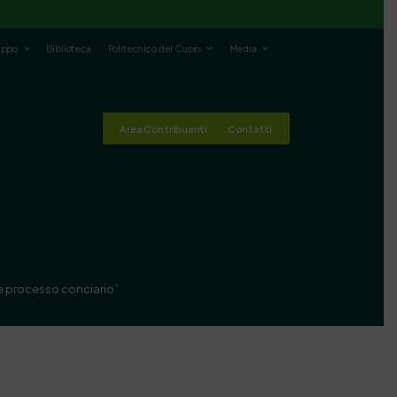
luppo
Biblioteca
Politecnico del Cuoio
Media
Area Contribuenti
Contatti
 e processo conciario”