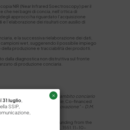
scopia NIR (Near Infrared Soectroscopy) per il
e che nei bagni di concia, nell’ottica di
 degli approcci ha riguardato l’acquisizione
l’elaborazione dei risultati con ausilio di
ciaria, e la successiva rielaborazione dei dati,
 di campioni wet, suggerendo il possibile impiego
della produzione e tracciabilità dei prodotti.
o dalla diagnostica non distruttiva sul fronte
avanzato di produzione conciaria.
×
vasiva delle pelli lavorate in ambito conciario
il
31 luglio
,
asati su intelligenza artificiale
, Co-financed
ella SSIP,
o del Bando “Accordi per l’innovazione” – D.M.
comunicazione,
ended Partnership and received funding from the
E 2, INVESTIMENTO 1.3 –D.D. 1551.11-10-