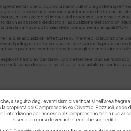
 e sperimentazione di approcci basati sull’impiego della spettro
egati nella produzione conciaria su intermedi e finiti conciari, oltr
 risorse, minimizzando gli impatti del processo; la messa a punto
a un accessorio dedicato all’acquisizione dei campioni liquidi e 
ta dei dati attraverso l’analisi delle componenti principali (PCA).
re 1 e 2, le acquisizioni effettuate su intermedi di lavorazione con
verse tipologie di sistemi concianti utilizzati per la produzione
ruttiva e potenzialmente automatizzata gli strumenti di controllo 
a esplorati hanno evidenziato il promettente e cruciale ruolo svolt
e prestazionali dei cuoi, in un’ottica di tracciabilità e controllo 
ut within the Project
TAN-TOM – Tecniche di oggettivazione non in
che, a seguito degli eventi sismici verificatisi nell’area flegrea 
ettrali e tomografici elettromagnetici, elaborati tramite sistemi b
 e la proprietà del Comprensorio ex Olivetti di Pozzuoli, sede d
taly (ex-MISE),
Fondo per la Crescita Sostenibile – Primo Sportell
o l’interdizione dell’accesso al Comprensorio fino a nuova 
essendo in corso le verifiche tecniche sugli edifici.
 out within the MICS (Made in Italy–Circular and Sustainable) Ext
ONALE DI RIPRESA E RESILIENZA (PNRR) – MISSIONE 4 COMPONENT