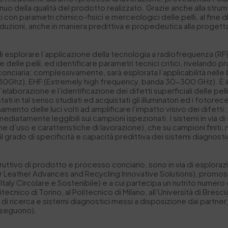
ontinuo della qualità del prodotto realizzato. Grazie anche alla st
 con parametri chimico-fisici e merceologici delle pelli, al fine di 
produzioni, anche in maniera predittiva e propedeutica alla proget
i esplorare l’applicazione della tecnologia a radiofrequenza (RF) 
lle pelli, ed identificare parametri tecnici critici, rivelando pro
a conciaria; complessivamente, sarà esplorata l’applicabilità nel
0Ghz), EHF (Extremely high frequency, banda 30-300 GHz). È in
’elaborazione e l’identificazione dei difetti superficiali delle pel
ati in tal senso studiati ed acquistati gli illuminatori ed i fotorec
amento delle luci volti ad amplificare l’impatto visivo dei difetti; 
diatamente leggibili sui campioni ispezionati. I sistemi in via d
ne d’uso e caratteristiche di lavorazione), che su campioni finiti, re
 il grado di specificità e capacità predittiva dei sistemi diagnosti
struttivo di prodotto e processo conciario, sono in via di esploraz
or Leather Advances and Recycling Innovative Solutions), promos
taly Circolare e Sostenibile) e a cui partecipa un nutrito numero d
olitecnico di Torino, al Politecnico di Milano, all’Università di Bres
e di ricerca e sistemi diagnostici messi a disposizione dai partne
e seguono).