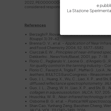
2022, PE00000004). This manuscript reflects onl
e pubbl
considered responsible for them.
La Stazione Sperimental
References
Berzaghi P, Riovanto R. (2009) Near infrared sp
8(suppl.3) 39-62.
Brenna O. V., et al. –
Application of Near Infra
and Food Chemistry 2004, 52, 5577-5582.
Ciurczak E.W.,
Principles of near-infrared sp
DekkerInc., NewvYork/Basel, 2001, pp. 7 –18.
Florio C., Pagliarulo V., Leone G., d’Angelo G., R
for quality control in the tanning industry
– Con
Florio C., Favazzi A, Trigila F., Maffei G., Loi A.
leathers
, III IULTCS EuroCongress – Rinascime
Guo, J. L., Huang, X., Wu, C., Liao, X. P., and Shi, 
diffused reflectance spectrophotometry
. JA
Guo, J. L., Zhang, W. H., Liao, X. P., and Shi, B.;
N
collagen in aqueoussolution
. JALCA. 107, 205
Hruschka, W. R.;
Near-infrared technology in t
Osborne B. G. et al. –
Pratical NIR spectrosco
Shan Cao, Yunhang Zeng, Baozhen Cheng, Wenh
JALCA, VOL. 111 (242-249), 2016.