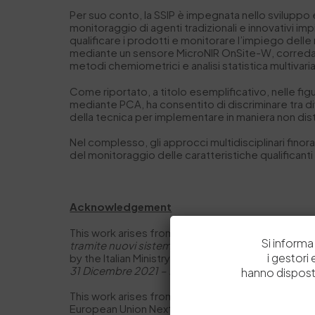
Per suo conto, la SSIP è impegnata nello sviluppo
monitoraggio di agenti tradizionali e innovativi impi
qualificare i prodotti e monitorare l’impiego delle
mediante un sensore MicroNIR OnSite-W, corredato d
metodi chemiometrici e analisi statistica multivaria
Come riportato, a titolo esemplificativo, nelle figu
mediante PCA, ha consentito di discriminare tra di
della tecnica per implementare in maniera non dist
Nel complesso, gli approcci multidisciplinari finor
del monitoraggio delle caratteristiche qualificanti 
Acknowledgement
This work arises from a part of activities carried o
Si informa 
tramite nuovi sistemi di acquisizione ottici multisp
i gestori
by the Italian Ministry of Enterprises and Made in I
31 Dicembre 2021 – DD 18 Marzo 2022
.
hanno dispost
This work arises from a part of activities carried
European Union Next-Generation EU (PIANO NAZI