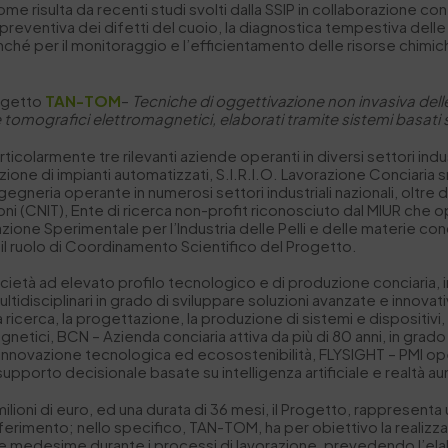
come risulta da recenti studi svolti dalla SSIP in collaborazione con 
preventiva dei difetti del cuoio, la diagnostica tempestiva delle
, nonché per il monitoraggio e l’efficientamento delle risorse chim
rogetto
TAN-TOM
–
Tecniche di oggettivazione non invasiva delle
e tomografici elettromagnetici, elaborati tramite sistemi basati su
icolarmente tre rilevanti aziende operanti in diversi settori indus
ione di impianti automatizzati, S.I.R.I.O. Lavorazione Conciaria s
gneria operante in numerosi settori industriali nazionali, oltre 
oni (CNIT), Ente di ricerca non-profit riconosciuto dal MIUR che o
Stazione Sperimentale per l’Industria delle Pelli e delle materie co
ato il ruolo di Coordinamento Scientifico del Progetto.
società ad elevato profilo tecnologico e di produzione conciaria
isciplinari in grado di sviluppare soluzioni avanzate e innovative,
ricerca, la progettazione, la produzione di sistemi e dispositivi
magnetici, BCN – Azienda conciaria attiva da più di 80 anni, in gra
à, innovazione tecnologica ed ecosostenibilità, FLYSIGHT – PMI op
supporto decisionale basate su intelligenza artificiale e realtà a
ilioni di euro, ed una durata di 36 mesi, il Progetto, rappresent
i riferimento; nello specifico, TAN-TOM, ha per obiettivo la reali
delle medesime durante i processi di lavorazione, prevedendo l’el