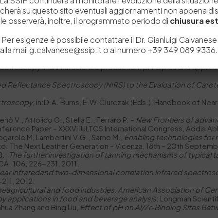
La SSIP continuerà a monitorare l’evoluzione della situazion
y the authors’ views and opinions, neither the European Union
icherà su questo sito eventuali aggiornamenti non appena disp
e osserverà, inoltre, il programmato periodo di
chiusura est
Per esigenze è possibile contattare il Dr. Gianluigi Calvanese
alla mail g.calvanese@ssip.it o al numero +39 349 089 9336.
ectroscopy in animal science production: principles and applicati
red Reflectance Spectroscopy (NIRS) to the Evaluation of Caro
ectroscopy
, in:D.A. Burns, E.W.Ciurczak (Eds.), Handbook of Near-
enò V., Attolico G., Stella E., Ferraro P. –
New Frontiers of advan
ference Paper – XXXVI IULTCS International Congress, Addis A
, Nogarole M, Lambertini V.G., Sarno M.,
Enabling technologies for 
nto: The Next Leather Generation – Vicenza, 18th – 20th Septem
B.;
The further investigation of tanning mechanisms of typical ta
LCA. 106, 226-231, 2011.
ear infraredand two-dimensional correlation infrared spectros
-211, 2012.
heagricultural and food industries. American Association of Ce
py applications in food and beverage analysis
; Longman Scienti
ua Zhang and Bing Liu,
Effect of pH on Al/Zr-Binding Sites Bet