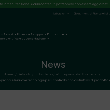
ito in manutenzione. Alcuni contenuti potrebbero non essere aggiornati.
Laboratori
Dipartimenti di Ricerca e Svi
Servizi
Ricerca e Sviluppo
Formazione
one scientifica e documentazione
News
Home
Articoli
In Evidenza
,
Letture presso la Biblioteca
/
/
/
pprocci e le nuove tecnologie per il controllo non distruttivo di prodotto