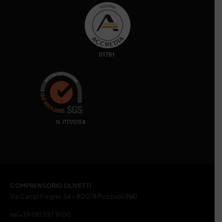
. N. IT17/0158
COMPRENSORIO OLIVETTI
Via Campi Flegrei, 34 – 80078 Pozzuoli (NA)
tel +39 081 597 91 00