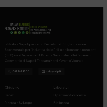
Istituita a Napoli per Regio Decreto nel 1885, la Stazione
Sperimentale per l’Industria delle Pelli e delle materie concianti
(SSIP) è un Organismo di Ricerca Nazionale delle Camere di
Commercio di Napoli, Toscana Nord-Ovest e Vicenza.
081 597 91 00
ssip@ssip.it
Chi siamo
Laboratori
Servizi
Dipartimenti di ricerca
Ricerca e Sviluppo
Biblioteca