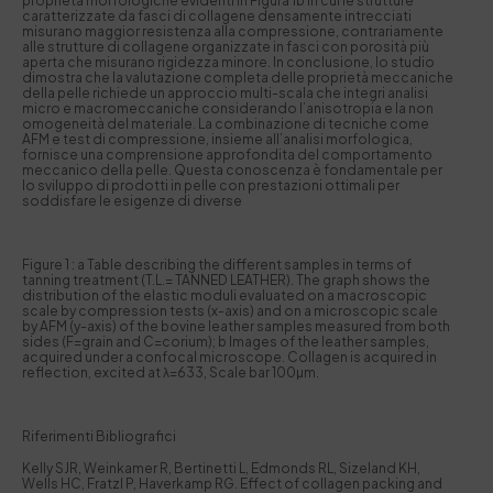
proprietà morfologiche evidenti in Figura 1b in cui le strutture
caratterizzate da fasci di collagene densamente intrecciati
misurano maggior resistenza alla compressione, contrariamente
alle strutture di collagene organizzate in fasci con porosità più
aperta che misurano rigidezza minore. In conclusione, lo studio
dimostra che la valutazione completa delle proprietà meccaniche
della pelle richiede un approccio multi-scala che integri analisi
micro e macromeccaniche considerando l’anisotropia e la non
omogeneità del materiale. La combinazione di tecniche come
AFM e test di compressione, insieme all’analisi morfologica,
fornisce una comprensione approfondita del comportamento
meccanico della pelle. Questa conoscenza è fondamentale per
lo sviluppo di prodotti in pelle con prestazioni ottimali per
soddisfare le esigenze di diverse
Figure 1 : a Table describing the different samples in terms of
tanning treatment (T.L.= TANNED LEATHER). The graph shows the
distribution of the elastic moduli evaluated on a macroscopic
scale by compression tests (x-axis) and on a microscopic scale
by AFM (y-axis) of the bovine leather samples measured from both
sides (F=grain and C=corium); b Images of the leather samples,
acquired under a confocal microscope. Collagen is acquired in
reflection, excited at λ=633, Scale bar 100µm.
Riferimenti Bibliografici
Kelly SJR, Weinkamer R, Bertinetti L, Edmonds RL, Sizeland KH,
Wells HC, Fratzl P, Haverkamp RG. Effect of collagen packing and