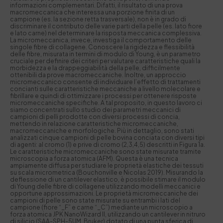
informazioni complementari. Difatti, il risultato di una prova
macromeccanica che interessa una porzione finita di un
campione (es. la sezione retta trasversale), non è in grado di
discriminare il contributo delle varie parti della pelle (es. lato fiore
e lato carne) nel determinare la risposta meccanica complessiva.
La micromeccanica, invece, investiga il comportamento delle
singole fibre di collagene. Conoscere la rigidezza e flessibilità
delle fibre, misurata in termini di modulo di Young, è un parametro
cruciale per definire dei criteri per valutare caratteristiche quali la
morbidezza e la drappeggiabilità della pelle, difficilmente
ottenibili da prove macromeccaniche. Inoltre, un approccio
micromeccanico consente di individuare l’effetto di trattamenti
concianti sulle caratteristiche meccaniche a livello molecolare e
fibrillare e quindi di ottimizzare i processi per ottenere risposte
micromeccaniche specifiche. A tal proposito, in questo lavoro ci
siamo concentrati sullo studio dei parametri meccanici di
campioni di pelli prodotte con diversi processi di concia,
mettendo in relazione caratteristiche micromeccaniche,
macromeccaniche e morfologiche. Più in dettaglio, sono stati
analizzati cinque campioni di pelle bovina conciata con diversi tipi
di agenti: al cromo (1) e prive di cromo (2,3,4,5) descritti in Figura 1a.
Le caratteristiche micromeccaniche sono state misurate tramite
microscopia a forza atomica (AFM). Questa è una tecnica
ampiamente diffusa per studiare le proprietà elastiche dei tessuti
su scala micrometrica (Bouchonville e Nicolas 2019). Misurando la
deflessione di un cantilever elastico, è possibile stimare il modulo
di Young delle fibre di collagene utilizzando modelli meccanici e
opportune approssimazioni. Le proprietà micromeccaniche dei
campioni di pelle sono state misurate su entrambi i lati del
campione (fiore “_F” e carne “_C”) mediante un microscopio a
forza atomica JPK NanoWizard II, utilizzando un cantilever in nitruro
di silicio (SAA-SPH-5UM, Bruker) dotato di una punta sferica di