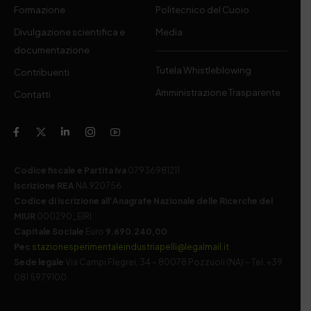
Formazione
Politecnico del Cuoio
Divulgazione scientifica e
Media
documentazione
Tutela Whistleblowing
Contribuenti
Amministrazione Trasparente
Contatti
Codice fiscale e Partita Iva
07936981211
Iscrizione REA
NA 920756
Codice di iscrizione all’Anagrafe Nazionale delle Ricerche del
MIUR
000290_EIRI
Capitale Sociale
Euro
9.690.240,00
Pec
stazionesperimentaleindustriapelli@legalmail.it
Sede legale
Via Campi Flegrei, 34 – 80078 Pozzuoli (NA) – Tel. +39
081 5979100