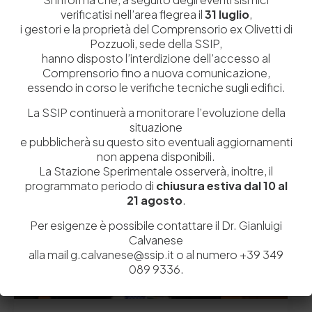
verificatisi nell’area flegrea il
31 luglio
,
i gestori e la proprietà del Comprensorio ex Olivetti di
PREVIOUS ARTICOLO
NEXT ARTICOLO
Pozzuoli, sede della SSIP,
hanno disposto l’interdizione dell’accesso al
Comprensorio fino a nuova comunicazione,
essendo in corso le verifiche tecniche sugli edifici.
La SSIP continuerà a monitorare l’evoluzione della
Related Posts
situazione
e pubblicherà su questo sito eventuali aggiornamenti
non appena disponibili.
Letture presso la Biblioteca
News
Notizia per ricerca
La Stazione Sperimentale osserverà, inoltre, il
programmato periodo di
chiusura estiva dal 10 al
21 agosto
.
Per esigenze è possibile contattare il Dr. Gianluigi
Calvanese
alla mail g.calvanese@ssip.it o al numero +39 349
089 9336.