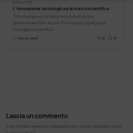
31 Marzo 2020
L’innovazione tecnologica e la ricerca scientifica
31◊ Letture presso la Biblioteca della Stazione
Sperimentale Pelli ◊ Autore: Professore Luigi Nicolais,
Consigliere scientifico…
by
Admin_dev2
0
0
Lascia un commento
Il tuo indirizzo email non sarà pubblicato.
I campi obbligatori sono
contrassegnati
*