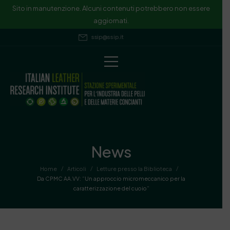
Sito in manutenzione. Alcuni contenuti potrebbero non essere
aggiornati.
ssip@ssip.it
News
/
/
/
Home
Articoli
Letture presso la Biblioteca
Da CPMC AA.VV: “Un approccio micromeccanico per la
caratterizzazione del cuoio”