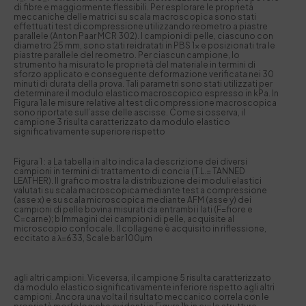
di fibre e maggiormente flessibili. Per esplorare le proprietà
meccaniche delle matrici su scala macroscopica sono stati
effettuati test di compressione utilizzando reometro a piastre
parallele (Anton Paar MCR 302). I campioni di pelle, ciascuno con
diametro 25 mm, sono stati reidratati in PBS 1x e posizionati tra le
piastre parallele del reometro. Per ciascun campione, lo
strumento ha misurato le proprietà del materiale in termini di
sforzo applicato e conseguente deformazione verificata nei 30
minuti di durata della prova. Tali parametri sono stati utilizzati per
determinare il modulo elastico macroscopico espresso in kPa. In
Figura 1a le misure relative al test di compressione macroscopica
sono riportate sull’asse delle ascisse. Come si osserva, il
campione 3 risulta caratterizzato da modulo elastico
significativamente superiore rispetto
Figura 1 : a La tabella in alto indica la descrizione dei diversi
campioni in termini di trattamento di concia (T.L.= TANNED
LEATHER). Il grafico mostra la distribuzione dei moduli elastici
valutati su scala macroscopica mediante test a compressione
(asse x) e su scala microscopica mediante AFM (asse y) dei
campioni di pelle bovina misurati da entrambi i lati (F=fiore e
C=carne); b Immagini dei campioni di pelle, acquisite al
microscopio confocale. Il collagene è acquisito in riflessione,
eccitato a λ=633, Scale bar 100µm
agli altri campioni. Viceversa, il campione 5 risulta caratterizzato
da modulo elastico significativamente inferiore rispetto agli altri
campioni. Ancora una volta il risultato meccanico correla con le