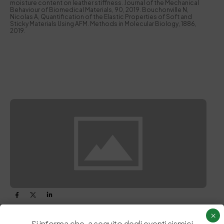
moisture content on leather stiffness. Journal of the Mechanical
Behaviour of Biomedical Materials, 90, 2019. Bouchonville N,
Nicolas A, Quantification of the Elastic Properties of Soft and
Sticky Materials Using AFM. Methods in Molecular Biology, 1886,
2019.
×
Si informa che, a seguito degli eventi sismici