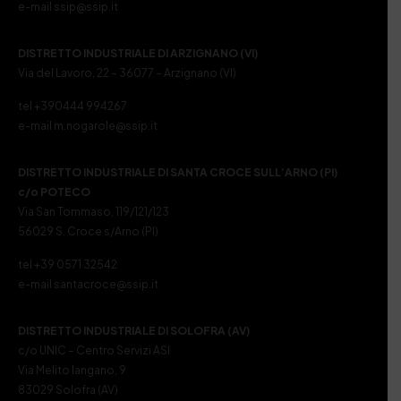
e-mail ssip@ssip.it
DISTRETTO INDUSTRIALE DI ARZIGNANO (VI)
Via del Lavoro, 22 – 36077 – Arzignano (VI)
tel +390444 994267
e-mail m.nogarole@ssip.it
DISTRETTO INDUSTRIALE DI SANTA CROCE SULL’ARNO (PI)
c/o POTECO
Via San Tommaso, 119/121/123
56029 S. Croce s/Arno (PI)
tel +39 0571 32542
e-mail santacroce@ssip.it
DISTRETTO INDUSTRIALE DI SOLOFRA (AV)
c/o UNIC – Centro Servizi ASI
Via Melito Iangano, 9
83029 Solofra (AV)