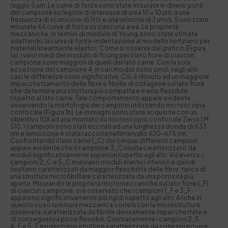
raggio 5 μm. Le curve di forza sono state misurate in diversi punti
del campione su regioni di interesse di area 10 × 10 μm, a una
frequenza di scansione di 1 Hz e una velocità di 2 μm/s. Sono state
misurate 64 curve di forza su ciascuna area. Le proprietà
meccaniche, in termini di modulo di Young, sono state stimate
adattando la curva di forza-indentazione al modello hertziano per
materiali linearmente elastici. Come si osserva dal grafico (Figura
1a), i valor medi del modulo di Young per il lato fiore di ciascun
campione sono maggiori di quelli del lato carne. Con la sola
eccezione del campione 4, in cui i moduli sono simili, negli altri
casi le differenze sono significative. Ciò è dovuto ad un maggiore
impacchettamento delle fibre e fibrille di collagene sul lato fiore
che determina una struttura più compatta e meno flessibile
rispetto al lato carne. Tale comportamento appare evidente
osservando la morfologia dei campioni utilizzando microscopia
confocale (Figura 1b). Le immagini sono state acquisite con un
obiettivo 10X ad aria montato su microscopio confocale Zeiss LM
510. I campioni sono stati eccitati ad una lunghezza donda di 633
nm e lemissione è stata raccolta nellintervallo 620-675 nm.
Confrontando il lato carne (_C) dei cinque differenti campioni,
appare evidente che il campione 3_C risulta caratterizzato da
moduli significativamente superiori rispetto agli altri. Viceversa, i
campioni 2_C e 5_C misurano moduli elastici inferiori e quindi
risultano caratterizzati da maggior flessibilità delle fibre, tipica di
una struttura microfibrillare caratterizzata da una porosità più
aperta. Misurando le proprietà micromeccaniche sul lato fiore (_F)
di ciascun campione, si è osservato che i campioni 1_F e 3_F
appaiono significativamente più rigidi rispetto agli altri. Anche in
questo coso la misura meccanica correla con la microstruttura
osservata, caratterizzata da fibrille densamente impacchettate e
di conseguenza poco flessibili. Contrariamente i campioni 2_F,
4_F e 5_F evidenziano strutture caratterizzate da zone più povere