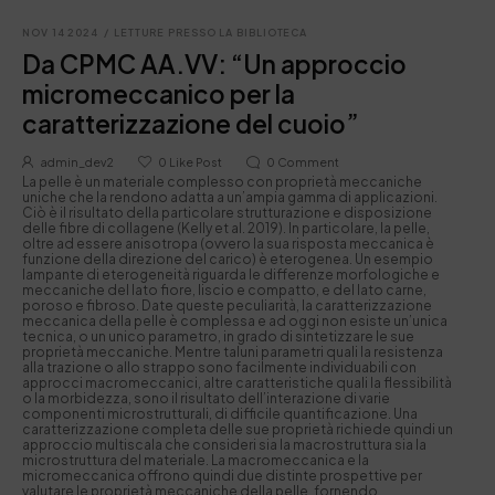
NOV 14 2024
/
LETTURE PRESSO LA BIBLIOTECA
Da CPMC AA.VV: “Un approccio
micromeccanico per la
caratterizzazione del cuoio”
admin_dev2
0
Like Post
0
Comment
La pelle è un materiale complesso con proprietà meccaniche
uniche che la rendono adatta a un’ampia gamma di applicazioni.
Ciò è il risultato della particolare strutturazione e disposizione
delle fibre di collagene (Kelly et al. 2019). In particolare, la pelle,
oltre ad essere anisotropa (ovvero la sua risposta meccanica è
funzione della direzione del carico) è eterogenea. Un esempio
lampante di eterogeneità riguarda le differenze morfologiche e
meccaniche del lato fiore, liscio e compatto, e del lato carne,
poroso e fibroso. Date queste peculiarità, la caratterizzazione
meccanica della pelle è complessa e ad oggi non esiste un’unica
tecnica, o un unico parametro, in grado di sintetizzare le sue
proprietà meccaniche. Mentre taluni parametri quali la resistenza
alla trazione o allo strappo sono facilmente individuabili con
approcci macromeccanici, altre caratteristiche quali la flessibilità
o la morbidezza, sono il risultato dell’interazione di varie
componenti microstrutturali, di difficile quantificazione. Una
caratterizzazione completa delle sue proprietà richiede quindi un
approccio multiscala che consideri sia la macrostruttura sia la
microstruttura del materiale. La macromeccanica e la
micromeccanica offrono quindi due distinte prospettive per
valutare le proprietà meccaniche della pelle, fornendo