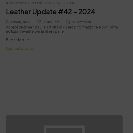
NOV 14 2024
/
IN EVIDENZA
,
NEWSLETTER
Leather Update #42 – 2024
admin_dev2
0
Like Post
0
Comment
Approfondimenti sulle attività di ricerca, formazione e ogni altra
notizia rilevante per la filiera pelle.
Buona lettura!
Leather Update