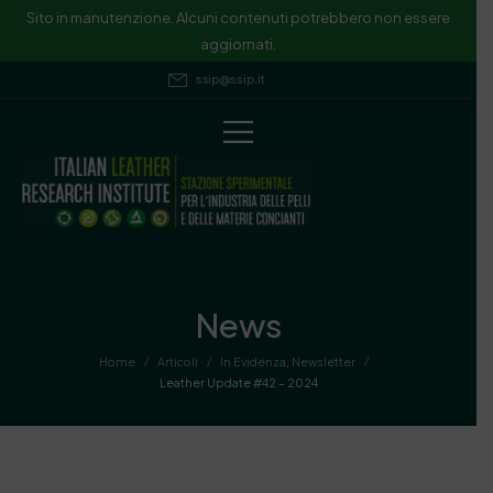
Sito in manutenzione. Alcuni contenuti potrebbero non essere
aggiornati.
ssip@ssip.it
News
/
/
/
Home
Articoli
In Evidenza
,
Newsletter
Leather Update #42 – 2024