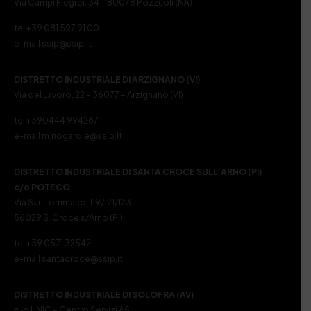
Via Campi Flegrei, 34 – 80078 Pozzuoli (NA)
tel +39 081 597 91 00
e-mail ssip@ssip.it
DISTRETTO INDUSTRIALE DI ARZIGNANO (VI)
Via del Lavoro, 22 – 36077 – Arzignano (VI)
tel +390444 994267
e-mail m.nogarole@ssip.it
DISTRETTO INDUSTRIALE DI SANTA CROCE SULL’ARNO (PI)
c/o POTECO
Via San Tommaso, 119/121/123
56029 S. Croce s/Arno (PI)
tel +39 0571 32542
e-mail santacroce@ssip.it
DISTRETTO INDUSTRIALE DI SOLOFRA (AV)
c/o UNIC – Centro Servizi ASI