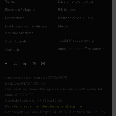
Servizi
Dipartimenti di ricerca
Ricerca e Sviluppo
Biblioteca
Formazione
Politecnico del Cuoio
Divulgazione scientifica e
Media
documentazione
Tutela Whistleblowing
Contribuenti
Amministrazione Trasparente
Contatti
Codice fiscale e Partita Iva
07936981211
Iscrizione REA
NA 920756
Codice di iscrizione all’Anagrafe Nazionale delle Ricerche del
MIUR
000290_EIRI
Capitale Sociale
Euro
9.690.240,00
Pec
stazionesperimentaleindustriapelli@legalmail.it
Sede legale
Via Campi Flegrei, 34 – 80078 Pozzuoli (NA) – Tel. +39