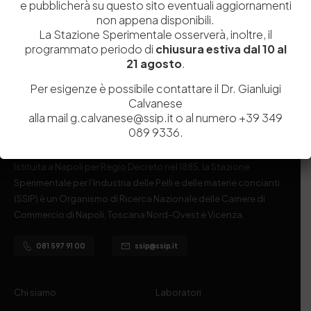
e pubblicherà su questo sito eventuali aggiornamenti
non appena disponibili.
La Stazione Sperimentale osserverà, inoltre, il
programmato periodo di
chiusura estiva dal 10 al
21 agosto
.
Per esigenze è possibile contattare il Dr. Gianluigi
Calvanese
alla mail g.calvanese@ssip.it o al numero +39 349
089 9336.
Istituita a Napoli per Regio Decreto nel 1885, la Stazione
Sperimentale per l’Industria delle Pelli e delle materie concianti
(SSIP) è un Organismo di Ricerca Nazionale delle Camere di
Commercio di Napoli, Toscana Nord-Ovest e Vicenza.
081 597 91 00
ssip@ssip.it
Chi siamo
Laboratori