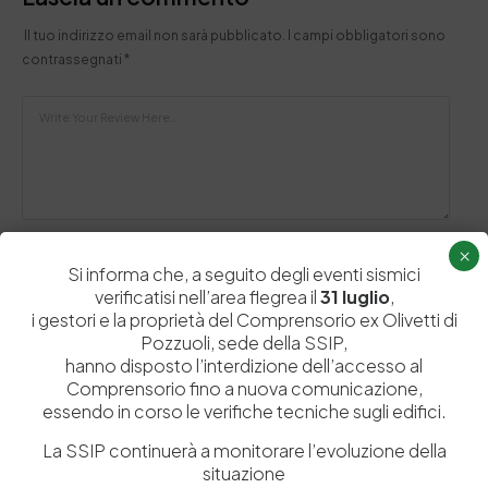
Il tuo indirizzo email non sarà pubblicato.
I campi obbligatori sono
contrassegnati
*
×
Si informa che, a seguito degli eventi sismici
verificatisi nell’area flegrea il
31 luglio
,
i gestori e la proprietà del Comprensorio ex Olivetti di
Pozzuoli, sede della SSIP,
hanno disposto l’interdizione dell’accesso al
Salva il mio nome, email e sito web in questo browser per la
Comprensorio fino a nuova comunicazione,
prossima volta che commento.
essendo in corso le verifiche tecniche sugli edifici.
La SSIP continuerà a monitorare l’evoluzione della
situazione
Post Comment