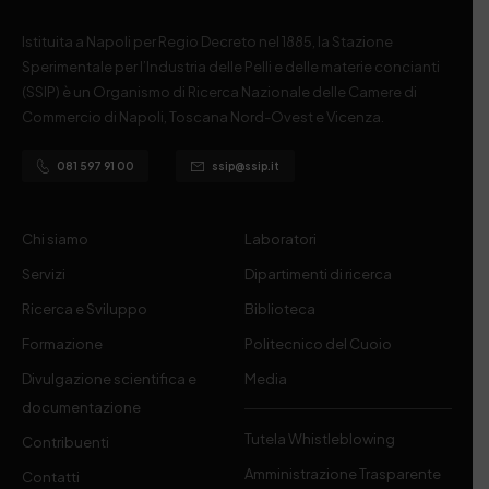
Istituita a Napoli per Regio Decreto nel 1885, la Stazione
Sperimentale per l’Industria delle Pelli e delle materie concianti
(SSIP) è un Organismo di Ricerca Nazionale delle Camere di
Commercio di Napoli, Toscana Nord-Ovest e Vicenza.
081 597 91 00
ssip@ssip.it
Chi siamo
Laboratori
Servizi
Dipartimenti di ricerca
Ricerca e Sviluppo
Biblioteca
Formazione
Politecnico del Cuoio
Divulgazione scientifica e
Media
documentazione
Tutela Whistleblowing
Contribuenti
Amministrazione Trasparente
Contatti