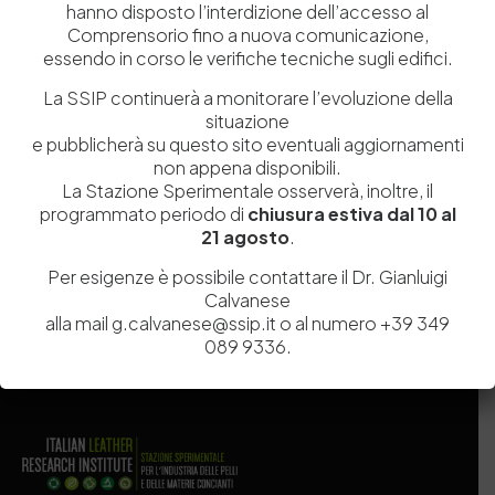
hanno disposto l’interdizione dell’accesso al
Comprensorio fino a nuova comunicazione,
essendo in corso le verifiche tecniche sugli edifici.
La SSIP continuerà a monitorare l’evoluzione della
situazione
e pubblicherà su questo sito eventuali aggiornamenti
Salva il mio nome, email e sito web in questo browser per la
non appena disponibili.
La Stazione Sperimentale osserverà, inoltre, il
prossima volta che commento.
programmato periodo di
chiusura estiva dal 10 al
21 agosto
.
Post Comment
Per esigenze è possibile contattare il Dr. Gianluigi
Calvanese
alla mail g.calvanese@ssip.it o al numero +39 349
089 9336.