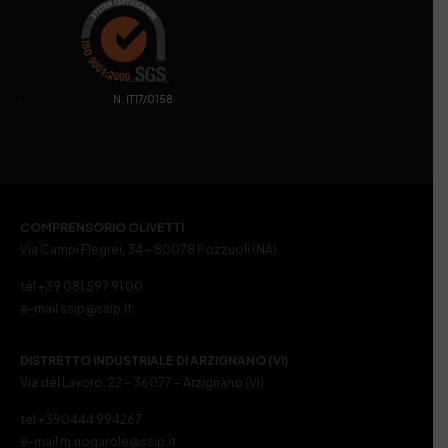
. N. IT17/0158
COMPRENSORIO OLIVETTI
Via Campi Flegrei, 34 – 80078 Pozzuoli (NA)
tel +39 081 597 91 00
e-mail ssip@ssip.it
DISTRETTO INDUSTRIALE DI ARZIGNANO (VI)
Via del Lavoro, 22 – 36077 – Arzignano (VI)
tel +390444 994267
e-mail m.nogarole@ssip.it