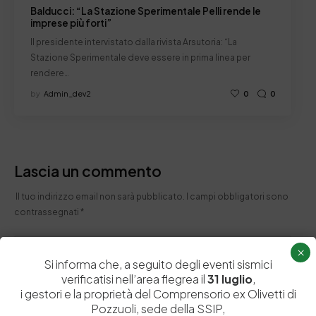
Balducci: “La Stazione Sperimentale Pelli rende le
imprese più forti”
Il presidente intervistato dalla rivista Arsutoria: “La
Stazione Sperimentale deve essere in prima linea per
rendere…
by
Admin_dev2
0
0
Lascia un commento
Il tuo indirizzo email non sarà pubblicato.
I campi obbligatori sono
contrassegnati
*
×
Si informa che, a seguito degli eventi sismici
verificatisi nell’area flegrea il
31 luglio
,
i gestori e la proprietà del Comprensorio ex Olivetti di
Pozzuoli, sede della SSIP,