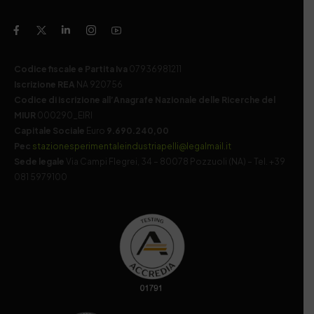
Codice fiscale e Partita Iva
07936981211
Iscrizione REA
NA 920756
Codice di iscrizione all’Anagrafe Nazionale delle Ricerche del
MIUR
000290_EIRI
Capitale Sociale
Euro
9.690.240,00
Pec
stazionesperimentaleindustriapelli@legalmail.it
Sede legale
Via Campi Flegrei, 34 – 80078 Pozzuoli (NA) – Tel. +39
081 5979100