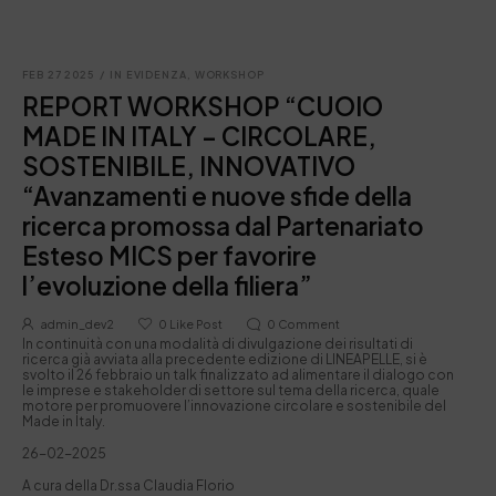
FEB 27 2025
/
IN EVIDENZA
,
WORKSHOP
REPORT WORKSHOP “CUOIO
MADE IN ITALY – CIRCOLARE,
SOSTENIBILE, INNOVATIVO
“Avanzamenti e nuove sfide della
ricerca promossa dal Partenariato
Esteso MICS per favorire
l’evoluzione della filiera”
admin_dev2
0
Like Post
0
Comment
In continuità con una modalità di divulgazione dei risultati di
ricerca già avviata alla precedente edizione di LINEAPELLE, si è
svolto il 26 febbraio un talk finalizzato ad alimentare il dialogo con
le imprese e stakeholder di settore sul tema della ricerca, quale
motore per promuovere l’innovazione circolare e sostenibile del
Made in Italy.
26-02-2025
A cura della Dr.ssa Claudia Florio