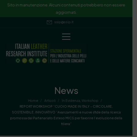
Sito in manutenzione. Alcuni contenuti potrebbero non essere
aggiornati.
ssip@ssip.it
News
/
/
/
Home
Articoli
In Evidenza
,
Workshop
REPORT WORKSHOP “CUOIO MADE IN ITALY – CIRCOLARE,
SOSTENIBILE, INNOVATIVO “Avanzamenti e nuove sfide della ricerca
promossa dal Partenariato Esteso MICS per favorire l’evoluzione della
filiera”