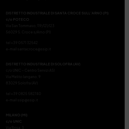
DISTRETTO INDUSTRIALE DI SANTA CROCE SULL’ARNO (PI)
c/o POTECO
Via San Tommaso, 119/121/123
56029 S. Croce s/Arno (PI)
tel +39 0571 32542
e-mail santacroce@ssip.it
DISTRETTO INDUSTRIALE DI SOLOFRA (AV)
c/o UNIC – Centro Servizi ASI
Via Melito Iangano, 9
83029 Solofra (AV)
tel +39 0825 582740
e-mail ssip@ssip.it
MILANO (MI)
c/o UNIC
Via Brisa, 3