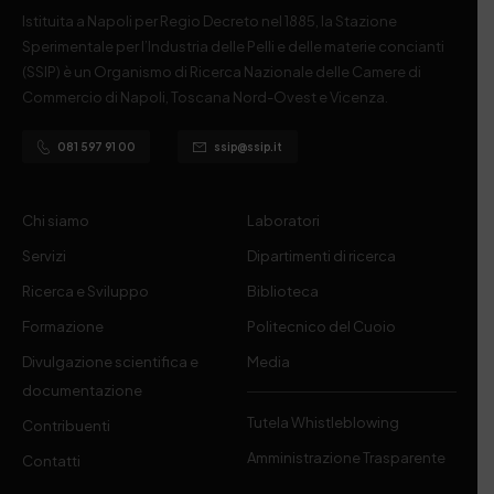
Istituita a Napoli per Regio Decreto nel 1885, la Stazione
Sperimentale per l’Industria delle Pelli e delle materie concianti
(SSIP) è un Organismo di Ricerca Nazionale delle Camere di
Commercio di Napoli, Toscana Nord-Ovest e Vicenza.
081 597 91 00
ssip@ssip.it
Chi siamo
Laboratori
Servizi
Dipartimenti di ricerca
Ricerca e Sviluppo
Biblioteca
Formazione
Politecnico del Cuoio
Divulgazione scientifica e
Media
documentazione
Tutela Whistleblowing
Contribuenti
Amministrazione Trasparente
Contatti