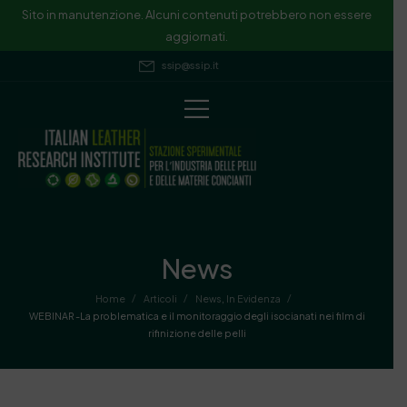
Sito in manutenzione. Alcuni contenuti potrebbero non essere
aggiornati.
ssip@ssip.it
News
/
/
/
Home
Articoli
News
,
In Evidenza
WEBINAR -La problematica e il monitoraggio degli isocianati nei film di
rifinizione delle pelli