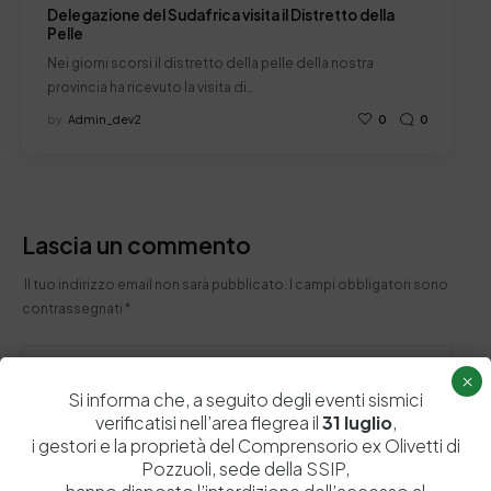
Delegazione del Sudafrica visita il Distretto della
Pelle
Nei giorni scorsi il distretto della pelle della nostra
provincia ha ricevuto la visita di…
by
Admin_dev2
0
0
Lascia un commento
Il tuo indirizzo email non sarà pubblicato.
I campi obbligatori sono
contrassegnati
*
×
Si informa che, a seguito degli eventi sismici
verificatisi nell’area flegrea il
31 luglio
,
i gestori e la proprietà del Comprensorio ex Olivetti di
Pozzuoli, sede della SSIP,