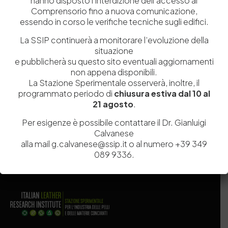
hanno disposto l’interdizione dell’accesso al
Comprensorio fino a nuova comunicazione,
essendo in corso le verifiche tecniche sugli edifici.
La SSIP continuerà a monitorare l’evoluzione della
situazione
e pubblicherà su questo sito eventuali aggiornamenti
Salva il mio nome, email e sito web in questo browser per la
non appena disponibili.
prossima volta che commento.
La Stazione Sperimentale osserverà, inoltre, il
programmato periodo di
chiusura estiva dal 10 al
21 agosto
.
Post Comment
Per esigenze è possibile contattare il Dr. Gianluigi
Calvanese
alla mail g.calvanese@ssip.it o al numero +39 349
089 9336.