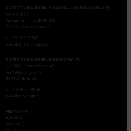
DISTRETTO INDUSTRIALE DI SANTA CROCE SULL’ARNO (PI)
c/o POTECO
Via San Tommaso, 119/121/123
56029 S. Croce s/Arno (PI)
tel +39 0571 32542
e-mail santacroce@ssip.it
DISTRETTO INDUSTRIALE DI SOLOFRA (AV)
c/o UNIC – Centro Servizi ASI
Via Melito Iangano, 9
83029 Solofra (AV)
tel +39 0825 582740
e-mail ssip@ssip.it
MILANO (MI)
c/o UNIC
Via Brisa, 3
20123 Milano