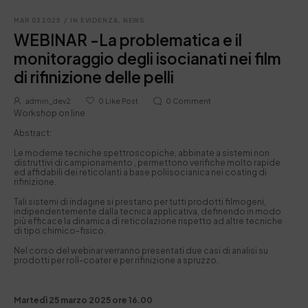
MAR 03 2025
/
IN EVIDENZA
,
NEWS
WEBINAR -La problematica e il
monitoraggio degli isocianati nei film
di rifinizione delle pelli
admin_dev2
0
Like Post
0
Comment
Workshop on line
Abstract:
Le moderne tecniche spettroscopiche, abbinate a sistemi non
distruttivi di campionamento , permettono verifiche molto rapide
ed affidabili dei reticolanti a base poliisocianica nei coating di
rifinizione.
Tali sistemi di indagine si prestano per tutti prodotti filmogeni,
indipendentemente dalla tecnica applicativa, definendo in modo
più efficace la dinamica di reticolazione rispetto ad altre tecniche
di tipo chimico-fisico.
Nel corso del webinar verranno presentati due casi di analisi su
prodotti per roll-coater e per rifinizione a spruzzo.
Martedì 25 marzo 2025 ore 16.00