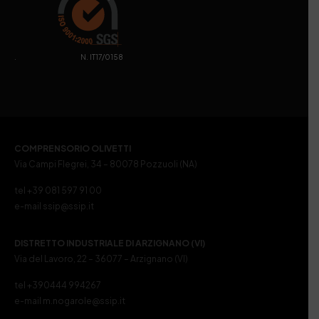
. N. IT17/0158
COMPRENSORIO OLIVETTI
Via Campi Flegrei, 34 – 80078 Pozzuoli (NA)
tel +39 081 597 91 00
e-mail ssip@ssip.it
DISTRETTO INDUSTRIALE DI ARZIGNANO (VI)
Via del Lavoro, 22 – 36077 – Arzignano (VI)
tel +390444 994267
e-mail m.nogarole@ssip.it