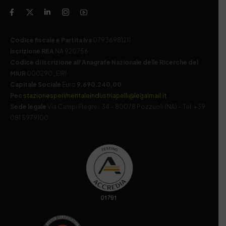
Codice fiscale e Partita Iva
07936981211
Iscrizione REA
NA 920756
Codice di iscrizione all’Anagrafe Nazionale delle Ricerche del
MIUR
000290_EIRI
Capitale Sociale
Euro
9.690.240,00
Pec
stazionesperimentaleindustriapelli@legalmail.it
Sede legale
Via Campi Flegrei, 34 – 80078 Pozzuoli (NA) – Tel. +39
081 5979100