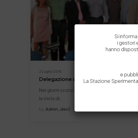
Si informa 
i gestori
hanno dispost
2 Luglio 2015
e pubbl
Delegazione del Sudafrica visita il Dist
La Stazione Sperimental
Nei giorni scorsi il distretto della pelle della 
la visita di…
by
Admin_dev2