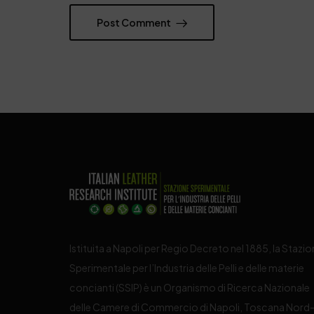
Post Comment
Istituita a Napoli per Regio Decreto nel 1885, la Stazi
Sperimentale per l’Industria delle Pelli e delle materie
concianti (SSIP) è un Organismo di Ricerca Nazionale
delle Camere di Commercio di Napoli, Toscana Nord