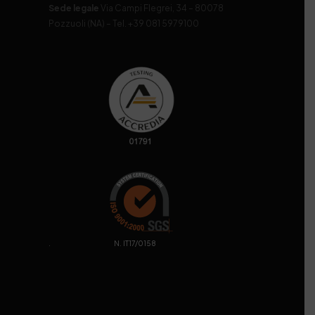
Sede legale
Via Campi Flegrei, 34 – 80078
Pozzuoli (NA) – Tel. +39 081 5979100
. N. IT17/0158