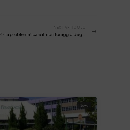
NEXT ARTICOLO
WEBINAR -La problematica e il monitoraggio degli isocianati nei film di rifinizione delle pelli
News