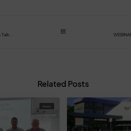
Il contributo di SSIP ai Science Based Fashion Talks a LINEAPELLE MILANO
Related Posts
News