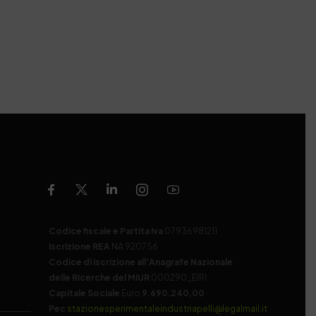
Codice fiscale e Partita Iva
07936981211
Iscrizione REA
NA 920756
Codice di iscrizione all’Anagrafe Nazionale
delle Ricerche del MIUR
000290_EIRI
Capitale Sociale
Euro
9.690.240,00
Pec
stazionesperimentaleindustriapelli@legalmail.it