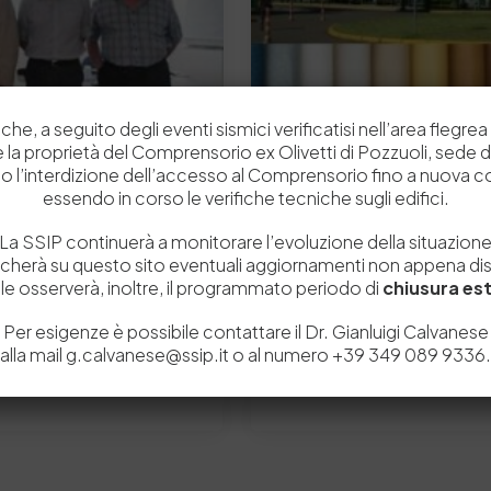
che, a seguito degli eventi sismici verificatisi nell’area flegrea 
 e la proprietà del Comprensorio ex Olivetti di Pozzuoli, sede d
o l’interdizione dell’accesso al Comprensorio fino a nuova 
essendo in corso le verifiche tecniche sugli edifici.
La SSIP continuerà a monitorare l’evoluzione della situazion
2 Luglio 2015
icherà su questo sito eventuali aggiornamenti non appena disp
retto della Pelle
XXXIII Congresso IULT
e osserverà, inoltre, il programmato periodo di
chiusura est
nostra provincia ha ricevuto
ABQTIC is the association c
Per esigenze è possibile contattare il Dr. Gianluigi Calvanese
the XXXIII IULTCS CONGRE
alla mail g.calvanese@ssip.it o al numero +39 349 089 9336.
0
0
by
Admin_dev2