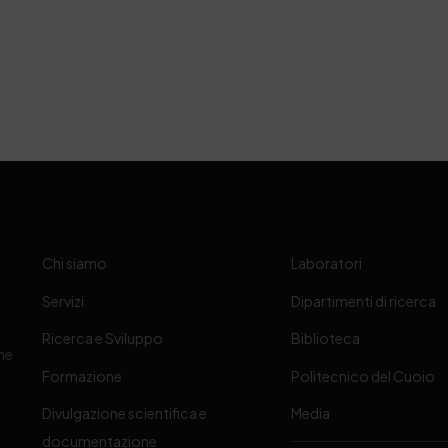
Chi siamo
Laboratori
Servizi
Dipartimenti di ricerca
Ricerca e Sviluppo
Biblioteca
one
Formazione
Politecnico del Cuoio
Divulgazione scientifica e
Media
-
documentazione