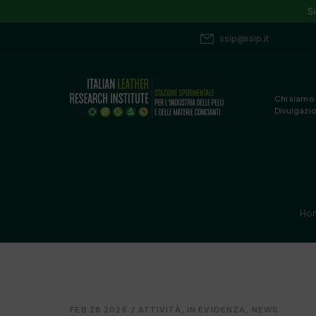
S
ssip@ssip.it
Chi siamo
Divulgazi
Ho
FEB 28 2025
/
ATTIVITÀ
,
IN EVIDENZA
,
NEWS