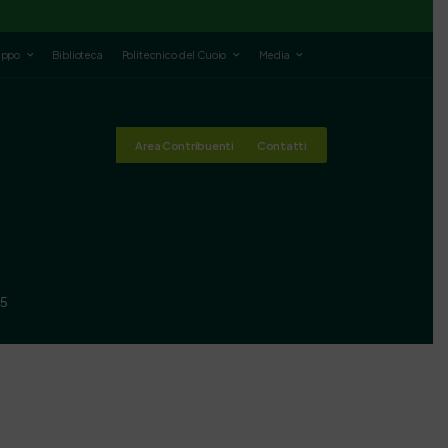
luppo
Biblioteca
Politecnico del Cuoio
Media
Area Contribuenti
Contatti
25