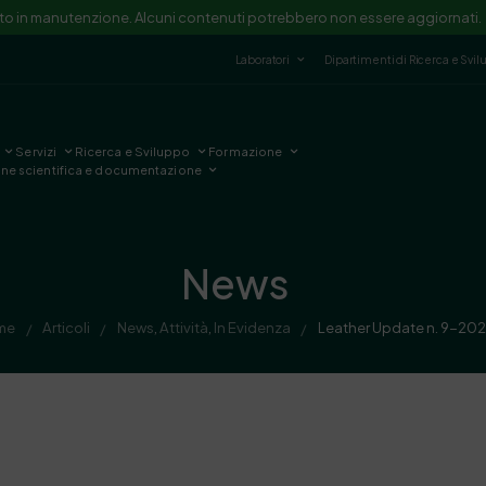
ito in manutenzione. Alcuni contenuti potrebbero non essere aggiornati.
Laboratori
Dipartimenti di Ricerca e Svi
Servizi
Ricerca e Sviluppo
Formazione
one scientifica e documentazione
News
me
Articoli
News
,
Attività
,
In Evidenza
Leather Update n. 9-20
/
/
/