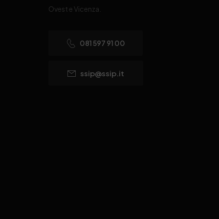
Ovest e Vicenza.
081 597 91 00
ssip@ssip.it