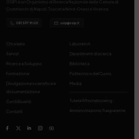
(SSIP) è un Organismo di Ricerca Nazionale delle Camere di
Commercio di Napoli, Toscana Nord-Ovest e Vicenza.
081 597 91 00
ssip@ssip.it
Chi siamo
Laboratori
Servizi
Dipartimenti di ricerca
Ricerca e Sviluppo
Biblioteca
Formazione
Politecnico del Cuoio
Divulgazione scientifica e
Media
documentazione
Tutela Whistleblowing
Contribuenti
Amministrazione Trasparente
Contatti