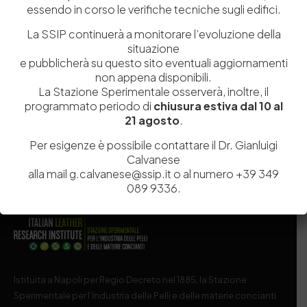
essendo in corso le verifiche tecniche sugli edifici.
La SSIP continuerà a monitorare l’evoluzione della
situazione
Salva il mio nome, email e sito web in questo browser per la
e pubblicherà su questo sito eventuali aggiornamenti
prossima volta che commento.
non appena disponibili.
La Stazione Sperimentale osserverà, inoltre, il
programmato periodo di
chiusura estiva dal 10 al
Post Comment
21 agosto
.
Per esigenze è possibile contattare il Dr. Gianluigi
Calvanese
alla mail g.calvanese@ssip.it o al numero +39 349
089 9336.
Istituita a Napoli per Regio Decreto nel 1885, la Stazione
Sperimentale per l’Industria delle Pelli e delle materie concianti