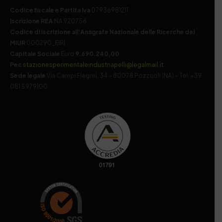
Codice fiscale e Partita Iva
07936981211
Iscrizione REA
NA 920756
Codice di iscrizione all’Anagrafe Nazionale delle Ricerche del
MIUR
000290_EIRI
Capitale Sociale
Euro
9.690.240,00
Pec
stazionesperimentaleindustriapelli@legalmail.it
Sede legale
Via Campi Flegrei, 34 – 80078 Pozzuoli (NA) – Tel. +39
081 5979100