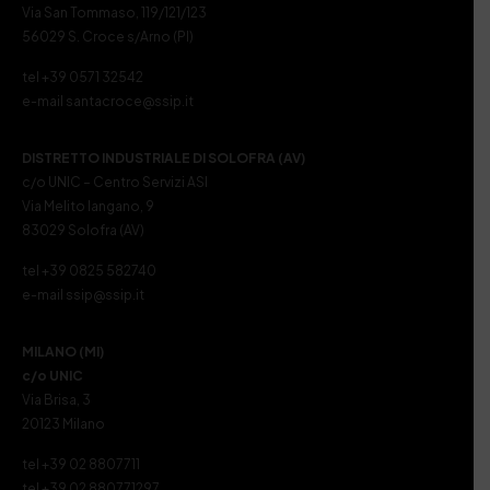
Via San Tommaso, 119/121/123
56029 S. Croce s/Arno (PI)
tel +39 0571 32542
e-mail santacroce@ssip.it
DISTRETTO INDUSTRIALE DI SOLOFRA (AV)
c/o UNIC – Centro Servizi ASI
Via Melito Iangano, 9
83029 Solofra (AV)
tel +39 0825 582740
e-mail ssip@ssip.it
MILANO (MI)
c/o UNIC
Via Brisa, 3
20123 Milano
tel +39 02 8807711
tel +39 02 880771297