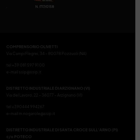
. N. IT17/0158
COMPRENSORIO OLIVETTI
Via Campi Flegrei, 34 – 80078 Pozzuoli (NA)
tel +39 081 597 91 00
e-mail ssip@ssip.it
DISTRETTO INDUSTRIALE DI ARZIGNANO (VI)
Via del Lavoro, 22 – 36077 – Arzignano (VI)
tel +390444 994267
e-mail m.nogarole@ssip.it
DISTRETTO INDUSTRIALE DI SANTA CROCE SULL’ARNO (PI)
c/o POTECO