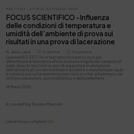
MAR 11 2025
/
ATTIVITÀ
,
IN EVIDENZA
,
NEWS
FOCUS SCIENTIFICO -Influenza
delle condizioni di temperatura e
umidità dell’ambiente di prova sui
risultati in una prova di lacerazione
admin_dev2
0
Like Post
0
Comment
La prova ISO 3377-1 è un test specifico per il cuoio per
determinare la resistenza alla lacerazione singola dei campioni di
pelle. Questo test ha lo scopo di supportare la valutazione
dell’idoneità all’uso del materiale in prodotti o manufatti per i quali
è richiesta una certa resistenza meccanica come, ad esempio, nel
settore calzaturiero, automobilistico e della pelletteria.
14 Marzo 2025
A cura dell’Ing. Rosario Mascolo
Link al focus completo
QUI