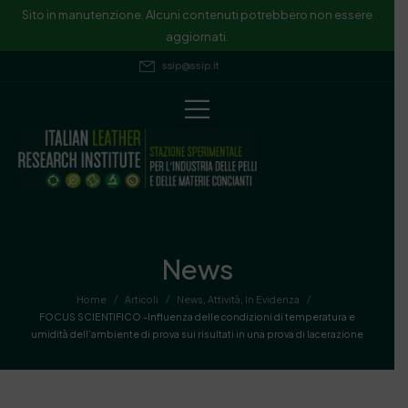
Sito in manutenzione. Alcuni contenuti potrebbero non essere
aggiornati.
ssip@ssip.it
News
/
/
/
Home
Articoli
News
,
Attività
,
In Evidenza
FOCUS SCIENTIFICO -Influenza delle condizioni di temperatura e
umidità dell’ambiente di prova sui risultati in una prova di lacerazione