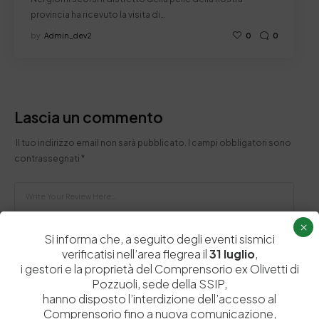
provincia ha ricevuto la visita di…
by
Admin_dev2
0
0
Lascia un commento
Il tuo indirizzo email non sarà pubblicato.
I campi obbligatori sono
contrassegnati
*
×
Si informa che, a seguito degli eventi sismici
verificatisi nell’area flegrea il
31 luglio
,
i gestori e la proprietà del Comprensorio ex Olivetti di
Pozzuoli, sede della SSIP,
hanno disposto l’interdizione dell’accesso al
Comprensorio fino a nuova comunicazione,